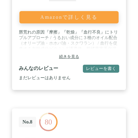
Amazonで詳しく見る
唇荒れの原因『摩擦』『乾燥』『血行不良』にトリ
プルアプローチ / うるおい成分に３種のオイル配合
（オリーブ油・ホホバ油・スクワラン） / 血行を促
進する有効成分ビタミンE誘導体、柑橘果実系保湿
成分ビタミンP（グルコシルヘスペリジン）配合。 /
続きを見る
荒れを予防する薬用処方。 / 【有効成分】 dl-カン
フル、l-メントール、トコフェロール酢酸エステル
みんなのレビュー
レビューを書く
まだレビューはありません
80
No.8