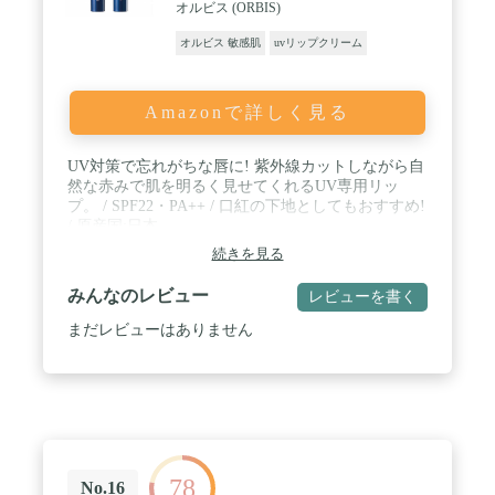
オルビス (ORBIS)
が1本あれば、外出中でも目元の乾燥を簡単にケア
でき、寝る前に重ねて塗ることで保温効果をあげる
オルビス 敏感肌
uvリップクリーム
ことができます。 また、爪のキューティクル保護に
も使用ができ、乾燥したキューティクルに油分を補
給して爪の周りを柔らかくし、ささくれを防ぎま
す。
Amazonで詳しく見る
UV対策で忘れがちな唇に! 紫外線カットしながら自
然な赤みで肌を明るく見せてくれるUV専用リッ
プ。 / SPF22・PA++ / 口紅の下地としてもおすすめ!
/ 原産国:日本
続きを見る
みんなのレビュー
レビューを書く
まだレビューはありません
78
No.16