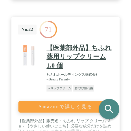
71
No.22
【医薬部外品】ちふれ
薬用リップクリーム
1.0 個
ちふれホールディングス株式会社
=Beauty Parent=
uvリップクリーム
唇 ひび割れ薬
search
Amazonで詳しく見る
【医薬部外品】販売名：ちふれ リップ クリーム Ａ
ａ / 【やさしい使いごこち】必要な成分だけを詰め