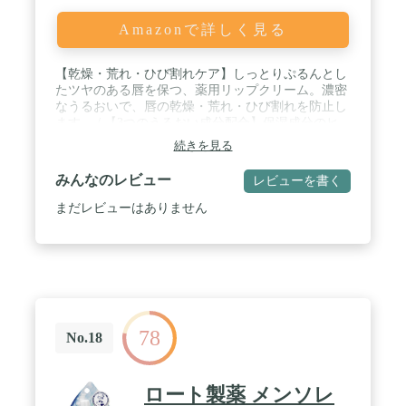
Amazonで詳しく見る
【乾燥・荒れ・ひび割れケア】しっとりぷるんとし
たツヤのある唇を保つ、薬用リップクリーム。濃密
なうるおいで、唇の乾燥・荒れ・ひび割れを防止し
ます。 / 【3つのうるおい成分配合】保湿成分のヒ
アルロン酸と、油性エモリエント成分のオリーブオ
続きを見る
イル・ホホバオイル配合。ヒアルロン酸は、ちふれ
美容液ノンアルコールタイプと同量配合です。 /
みんなのレビュー
レビューを書く
【やさしい使い心地】荒れやすい敏感な唇を考えた
マイルドな使用感。無香料・無着色・メントール無
まだレビューはありません
配合で、匂いや味が気にならないリップクリームで
す。スース―とした刺激が苦手な方にもご使用いた
だけます。 / 【リップベースとしても使える】口紅
の下地としても使用可能です。 / 肌荒れ防止成分：
グリチルレチン酸ステアリル配合／保湿成分：ヒア
ルロン酸配合／油性エモリエント成分：オリーブ
油・ホホバ油配合
78
No.18
ロート製薬 メンソレ