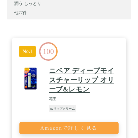
潤う しっとり
他77件
100
No.1
ニベア ディープモイ
スチャーリップ オリ
ーブ&レモン
花王
uvリップクリーム
Amazonで詳しく見る