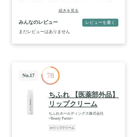
潤いの持続力。保湿しながら落ちにくいバリア膜を
生み出す植物由来成分※2をメインに、デリケート
続きを見る
な唇をケアする美容成分を厳選配合した、男性用リ
ップクリームです。" / 【男性に特化した開発】男性
みんなのレビュー
レビューを書く
の口元のケアには、高い保湿力と長時間潤い留める
機能、そして、血色のいい健康的で自然なツヤ感を
まだレビューはありません
保てること、また、男性のためのリップケアには、
使用感や効果実感はもちろん、パッケージへのこだ
わりも必要だと考え開発された商品です。 / 【男性
の肌の特徴】乾燥しやすく、デリケートになりがち
な唇をいかに持続的に保湿するかを研究。潤いを長
時間持続させながらも男性が使っても違和感のない
使用感を実現するために、5種類のマットワックス
78
を処方。 / 【使用感】手に持った時の質感、重量
No.17
感、握った時のサイズ感、ポケットの中でずっと触
っていたくなる感覚。 / 【製品について】デリケー
トな唇をケアする美容成分を厳選配合。見た目にも
ちふれ 【医薬部外品】
中身にもこだわった、男のための低刺激リップクリ
ームです。
リップクリーム
ちふれホールディングス株式会社
=Beauty Parent=
uvリップクリーム