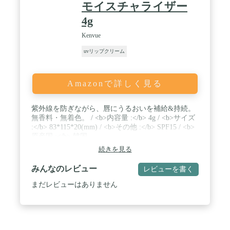
モイスチャライザー
4g
Kenvue
uvリップクリーム
Amazonで詳しく見る
紫外線を防ぎながら、唇にうるおいを補給&持続。
無香料・無着色。 / <b>内容量 :</b> 4g / <b>サイズ
:</b> 83*115*20(mm) / <b>その他 :</b> SPF15 / <b>
原産国 :</b> 韓国
続きを見る
みんなのレビュー
レビューを書く
まだレビューはありません