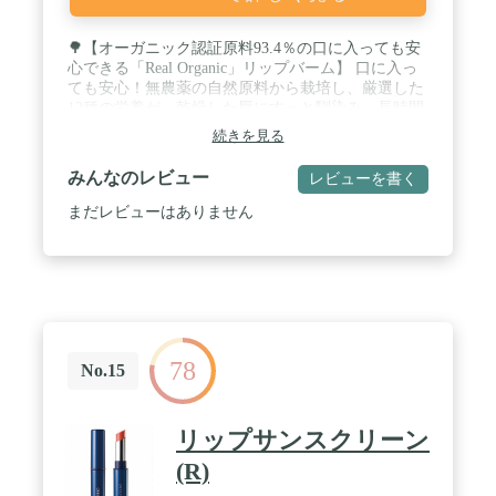
🌳【オーガニック認証原料93.4％の口に入っても安
心できる「Real Organic」リップバーム】 口に入っ
ても安心！無農薬の自然原料から栽培し、厳選した
12種の栄養が、乾燥した唇にすっと馴染み、長時間
潤いを逃しません。※お子様用リップにもおすすめ
続きを見る
です。 / 🌳【コスモスオーガニック認証】有機栽培
された旬の原料のみを使用しており、お肌に不要な
みんなのレビュー
レビューを書く
香りのための成分は除去しています。染料不使用、
アルコールフリ、パラベンフリー、ノンシリコン、
まだレビューはありません
アンモニア不使用、無香料、動物実験不実施商品で
す。 / 🌳【大人気韓国アイドルプロデューサー
J.Yparkがオーガニック化粧品ブランド「SIORIS」に
出資】長年アトピーやアレルギーに悩んでいた
J.YParは、SIORIS商品の効能や製造のこだわりに感
銘を受け、2021年からランドパートナーとして製品
の企画や開発に携わっています。 / 🌳【するすると
78
馴染む柔らかさ ぴったりと密着するテクスチャ
No.15
ー】するすると塗りやすく、ベタつかずにしっかり
と密着。通常オーガニックリップは柔らかいという
欠点がありますが、SIORISの商品は硬めなので、体
リップサンスクリーン
温で温まっても崩れる心配はありません / 🌳【マル
(R)
チに使えて便利】 唇だけではなく目元や爪のキュー
ティクルにもマルチで使用が可能です。このリップ