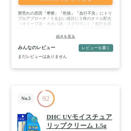
唇荒れの原因『摩擦』『乾燥』『血行不良』にトリ
プルアプローチ / うるおい成分に３種のオイル配合
（オリーブ油・ホホバ油・スクワラン） / 血行を促
進する有効成分ビタミンE誘導体、柑橘果実系保湿
成分ビタミンP（グルコシルヘスペリジン）配合。 /
続きを見る
荒れを予防する薬用処方。 / 【有効成分】 トコフ
ェロール酢酸エステル、グリチルレチン酸ステアリ
みんなのレビュー
レビューを書く
ル
まだレビューはありません
92
No.5
DHC UVモイスチュア
リップクリーム 1.5g