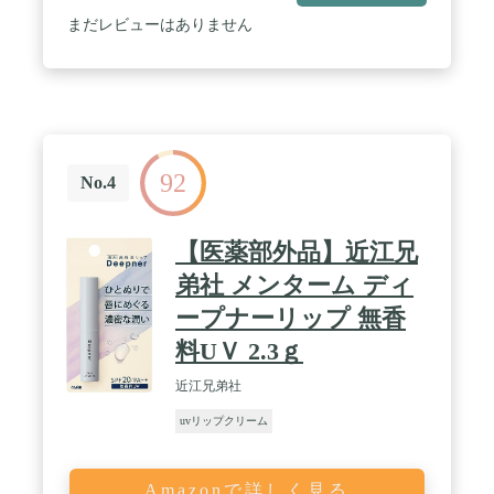
まだレビューはありません
92
No.4
【医薬部外品】近江兄
弟社 メンターム ディ
ープナーリップ 無香
料UＶ 2.3ｇ
近江兄弟社
uvリップクリーム
Amazonで詳しく見る