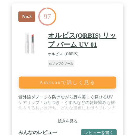
97
No.3
オルビス(ORBIS) リッ
プ バーム UV 01
オルビス（ORBIS）
uvリップクリーム
Amazonで詳しく見る
紫外線ダメージを防ぎながら唇を美しく見せるUV
ケアリップ / カサつき・くすみなどの乾燥悩みも解
決＆うるおい長持ち。どんな肌色にも似うフレンチ
ピンクで、唇を美しく魅せながらケアします。 / マ
スクに色移りしにくいので、気兼ねなく使えます。
続きを見る
口紅の下地としてもおすすめです。 / ●無香料●紫外
線吸収剤不使用●SPF25・PA++ / 原産国：日本
みんなのレビュー
レビューを書く