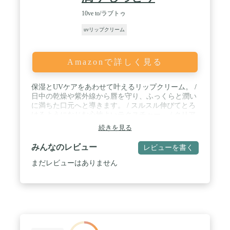
10ve to/ラブトゥ
uvリップクリーム
Amazonで詳しく見る
保湿とUVケアをあわせて叶えるリップクリーム。 /
日中の乾燥や紫外線から唇を守り、ふっくらと潤い
に満ちた口元へと導きます。 / スルスル伸びてとろ
けるようになじむ心地よいテクスチャー。 / クリア
タイプなので口紅のベースとしてもご使用いただけ
続きを見る
ます。 / 人種の公平性を実現するための活動に寄付
いたします。
みんなのレビュー
レビューを書く
まだレビューはありません