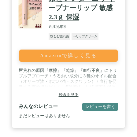
ープナーリップ 敏感
2.3ｇ 保湿
近江兄弟社
唇 ひび割れ薬
uvリップクリーム
Amazonで詳しく見る
唇荒れの原因『摩擦』『乾燥』『血行不良』にトリ
プルアプローチ / うるおい成分に３種のオイル配合
（オリーブ油・ホホバ油・スクワラン） / 血行を促
進する有効成分ビタミンE誘導体、柑橘果実系保湿
成分ビタミンP（グルコシルヘスペリジン）配合。 /
続きを見る
荒れを予防する薬用処方。 / 【有効成分】 トコフ
ェロール酢酸エステル、グリチルレチン酸ステアリ
みんなのレビュー
レビューを書く
ル
まだレビューはありません