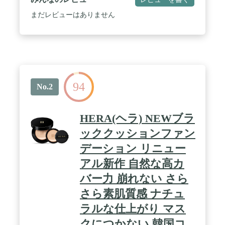
パウダーがこれ1つで完結します。 / クレンジング
不要で、洗顔料で落とせます。こだわり抜いた無添
まだレビューはありません
加処方で8つのフリー処方。(防腐剤・石油系界面活
性剤・鉱物油・エタノール・シリコーン・紫外線吸
収剤・タール系色素・合成香料) / 最高クラスのUV
カット効果。SPF50 PA++++で、高い紫外線予防効
果を兼ね備えた、肌にやさしいミネラルファンデー
ションです。 / 肌あたりの良いふわふわパフ付き。
94
No.2
HERA(ヘラ) NEWブラ
ッククッションファン
デーション リニュー
アル新作 自然な高カ
バー力 崩れない さら
さら素肌質感 ナチュ
ラルな仕上がり マス
クにつかない 韓国コ