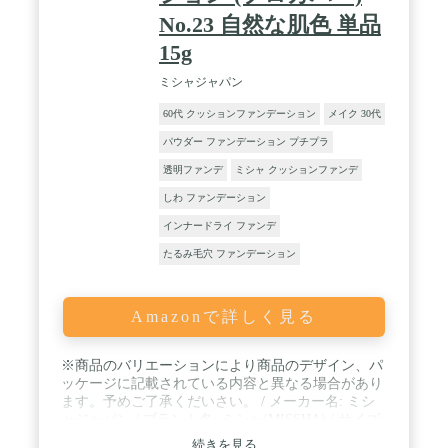
No.23 自然な肌色 単品
15g
ミシャジャパン
60代 クッションファンデーション
メイク 30代
パウダー ファンデーション プチプラ
透明ファンデ
ミシャ クッションファンデ
しわ ファンデーション
インナードライ ファンデ
たるみ毛穴 ファンデーション
Amazonで詳しく見る
※商品のバリエーションにより商品のデザイン、パ
ッケージに記載されている内容と異なる場合があり
ます。予めご了承くだいさい。 / メーカー名: ミシ
ャジャパン / ブラント名: ミシャ(MISSHA) / サイズ:
15グラム (x 1)
続きを見る