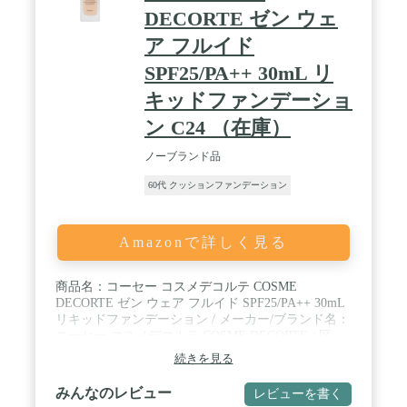
DECORTE ゼン ウェ
ア フルイド
SPF25/PA++ 30mL リ
キッドファンデーショ
ン C24 （在庫）
ノーブランド品
60代 クッションファンデーション
Amazonで詳しく見る
商品名：コーセー コスメデコルテ COSME
DECORTE ゼン ウェア フルイド SPF25/PA++ 30mL
リキッドファンデーション / メーカー/ブランド名：
コーセー コスメデコルテ COSME DECORTE / 区
分：国内製 ・ 化粧品 / 分類：メイクアップ ＞ ファ
続きを見る
ンデーション / 【ご購入前に画面左上にある色見本
画像をご確認ください】※予告なく商品パッケージ
みんなのレビュー
レビューを書く
が変更となる場合があり、掲載画像と異なる事がご