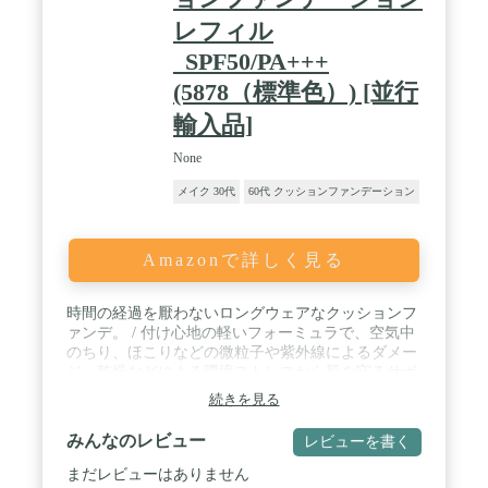
レフィル
_SPF50/PA+++
(5878（標準色）) [並行
輸入品]
None
メイク 30代
60代 クッションファンデーション
Amazonで詳しく見る
時間の経過を厭わないロングウェアなクッションフ
ァンデ。 / 付け心地の軽いフォーミュラで、空気中
のちり、ほこりなどの微粒子や紫外線によるダメー
ジ、乾燥などによる環境ストレスから肌を守るサポ
ートをしながら、SPF50/PA+++でUVカットもして
続きを見る
くれるファンデーション。 / 12 g / パッケージ重量:
0.05kilograms
みんなのレビュー
レビューを書く
まだレビューはありません