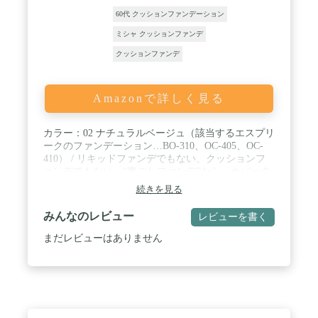
60代 クッションファンデーション
ミシャ クッションファンデ
クッションファンデ
Amazonで詳しく見る
カラー：02 ナチュラルベージュ（該当するエスプリ
ークのファンデーション…BO-310、OC-405、OC-
410） / リキッドファンデでもない、クッションフ
ァンデでもない、“裏ごしファンデ”から、カバータ
イプが新登場。美容液で包み込むように、軽やかな
続きを見る
ヴェールがみずみずしいツヤを与えるだけでなく、
肌悩みをしっかりカバーし、シルクのような光沢肌
みんなのレビュー
レビューを書く
を叶えます。 / 「コンシーラーいらずのカバー力」
シミ、ソバカス、頬の赤み、にきび跡、クマなどの
まだレビューはありません
悩みをしっかりカバー。 のびがよく均一に密着し、
なめらかで光沢感のある化粧膜に仕上げる板状粉体
シルキーフィット成分を新配合。シルクのような光
沢感のある均一な仕上がりを叶えます。 毛穴カバー
パウダーが毛穴をカバー。汗や皮脂にも強いトーン
アップパウダーが、シミ・色ムラを均一にカバー