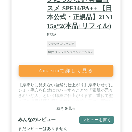
スメ SPF34/PA++ 【日
本公式・正規品】21N1
15g*2(本品+リフィル)
HERA
クッションファンデ
60代 クッションファンデーション
Amazonで詳しく見る
【厚塗りに見えない自然な仕上がり】厚塗りせずに
シミ・毛穴を自然にカバーすることで「素肌が元々
きれいな人」という印象に仕上がります。重ねて塗
っても厚塗り感を感じさせないため、ファンデーシ
ョンで自然な美しさを手に入れたい女性におすすめ
続きを見る
です。 / 【至近距離でもシミ・毛穴が気にならな
い】マルチポアサイズ技術を採用し、毛穴などの凹
みんなのレビュー
レビューを書く
凸もよれたりせず、肌に密着して均一にカバー。軽
い使用感で薄塗りなのに、きめの整った明るいセミ
まだレビューはありません