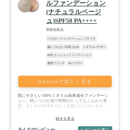
ルファンデーション
(ナチュラルベージ
ュ)SPF50 PA++++
明色化粧品
パウダー ファンデーション プチプラ
服につかない日焼け止め
ミネラルパウダー
60代 クッションファンデーション
透明ファンデ
bbパウダー
Amazonで詳しく見る
肌にやさしい100%ミネラル由来成分ファンデーシ
ョン。軽いつけ心地で時間がたってもふんわり美
肌。きしみや白浮きがなく自然に仕上がります。 /
時短なのにキチンとカバー。これ1つで仕上がるふ
んわり美肌。シミ・色ムラをしっかりカバーしま
続きを見る
す。1つで6役! スキンケア・化粧下地・ファンデー
ション・UVカット・コンシーラー・フィニッシュ
みんなのレビュー
レビューを書く