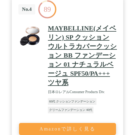
し、時間が経ってもくすみません。 / 「美容液ファ
89
ンデで軽いつけ心地」 2重の“マイクロメッシュ”か
No.4
ら、美容液ファンデーションがじゅわっとあふれ出
すコンパクト。 キメ細かい2重の特殊なマイクロメ
ッシュを通すことで、クリームファンデーションが
MAYBELLINE(メイベ
じゅわっとなめらかに裏ごしされ、みずみずしい美
容液ファンデーションへ。 軽く心地よい使用感と、
リン) SP クッション
美しい素肌のようなツヤを与えます。パフに均一に
ウルトラカバークッシ
つくため、肌にも均一に塗布でき、テクニックレス
で美しい肌に仕上がります。 / 「みずみずしいツヤ
ョン BB ファンデーシ
肌仕上がり」 ［均一なツヤ］［心地よく軽やか］
［うるおい守る］を実現する処方。 美容液をまとっ
ョン 01 ナチュラルベ
たような心地よく軽やかな化粧膜が、肌のうるおい
ージュ SPF50/PA+++
も守り、ツヤのある美しい肌に仕上げます。 / 13時
間化粧もち※乾燥感・粉ふき・くすみ・ヨレ・薄
ツヤ系
れ・毛穴の目立ち（当社調べ。効果には個人差があ
ります。） / 肌をいたわるやさしいタッチで、キメ
日本ロレアルConsumer Products Div.
細かく均一な肌に仕上げるパフ付き。 / スキンケア
効果で、肌あれ・乾燥からも肌を守ります。 / 〇
60代 クッションファンデーション
汗・皮脂に負けない 〇下地不要 〇オールシーズン
クリームファンデーション 40代
用 〇無香料 〇パッチテスト済み ※ すべてのかたに
皮膚刺激が起きないというわけではありません。 /
【紫外線防止効果】SPF50 / PA++++
Amazonで詳しく見る