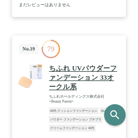
ざいます。予めご了承下さいませ。※予告なく商品
まだレビューはありません
パッケージが変更となる場合があり、掲載画像と異
なる事がございます。予めご了承下さいませ。
79
No.19
ちふれ UVパウダーフ
ァンデーション 33オ
ークル系
ちふれホールディングス株式会社
=Beauty Parent=
search
60代 クッションファンデーション
bbパウダー
パウダー ファンデーション プチプラ
クリームファンデーション 40代