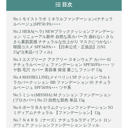
目次
モイストラボ ミネラルファンデーション(ナチュラ
ルベージュ)SPF50 PA++++
HERA(ヘラ) NEWブラッククッションファンデーシ
ョン リニューアル新作 自然な高カバー力 崩れない さら
さら素肌質感 ナチュラルな仕上がり マスクにつかない
韓国コスメ SPF34/PA++ 【日本公式・正規品】21N1
15g*2(本品+リフィル)
エスプリーク アクアリー スキンウェア カバー 02
ナチュラルベージュ ファンデーション SPF50/PA++++ ツ
ヤ肌 毛穴 カバー 美容液 保湿 裏ごしファンデ 13g
MAYBELLINE(メイベリン) SP クッション ウルト
ラカバークッション BB ファンデーション 01 ナチュラ
ルベージュ SPF50/PA+++ ツヤ系
ミシャ(MISSHA) M クッション ファンデーション
(プロカバー) No.23 自然な肌色 単品 15g
ポーラ B.A セラムクッションファンデーション N3
ミディアムナチュラル 【ファンデーション】12g
ＮＡＲＳ（ナーズ）ナチュラルラディアント ロン
グウェア クッションファンデーション レフィル