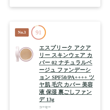
マット肌を演出。毛穴やシワなどの凸凹を最小限に
して、肌をなめらかに整えます。時間が経過しても
崩れにくく、くすみも気になりません。 / 【マスク
による化粧崩れでもう悩まない】マグネットフィッ
トピグメントという独創的な密着技術を採用、マス
クにファンデーションが移りにくく、長時間美しい
仕上がりをキープ。マスク下でもよれにくいパウダ
91
ーファンデーションです。 / 【肌色ニーズに応える
No.3
カラー展開】韓国コスメだからこそアジア人にぴっ
たりなカラー展開。2000人余りのアジア女性の肌ト
ーン研究の集大成であるヘラのフェイスカラー体系
エスプリーク アクア
を完成して、気になる色むらやスキントーンを均一
にヘルシーで美しくみせてくれます。 / 【日やけに
リー スキンウェア カ
よるシミ・ソバカスを防ぐUVカット機能】紫外線
バー 02 ナチュラルベ
や粒子状物質から肌を守り、健康で明るい肌を保ち
ます。普段のおでかけには十分なSPF 34 PA ++。
ージュ ファンデーシ
ョン SPF50/PA++++ ツ
ヤ肌 毛穴 カバー 美容
液 保湿 裏ごしファン
デ 13g
コーセー