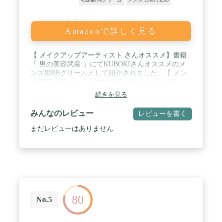
Amazonで詳しく見る
【 メイクアップアーティスト さんオススメ】書籍
「 男の美容武装 」にてKUBOKIさんオススメのメ
ンズ用BBクリームとして紹介されました。【 メン
ズ用BBクリーム 】男性の肌色に合わせて開発し
た、「自然」にこだわった バレない BB Cream で
続きを見る
す。 メンズコスメ 初心者にも / 【こんな悩み
に！】"消えない" 青ひげ "をキレイに隠します。(メ
みんなのレビュー
レビューを書く
ーキャップ効果により隠します) スポット使いの
コンシーラー としてもご好評を頂いております。
まだレビューはありません
ポイント使いにもオススメです。男性用に調整され
ているので、 テカリ や 皮脂 も抑え、崩れにくい仕
上げりとなっています。 / 【 SPF30/PA++ 日焼け止
め 】 SPF30+ 、 PA＋＋ 取得でパワーアップ！ 紫外
線吸収剤 は不使用です。自然由来のお肌に優しい成
分で紫外線からお肌を守ります。 / 【 オーガニック
エキス配合 】 NULL 独自の7種の オーガニック認証
80
済みエキスを配合。しっかり 保湿 し、お肌の悩み
No.5
をケアします。 / 【こんな時におすすめ】 スポーツ
( ゴルフ 野球 サッカー テニス など) デート ビジネ