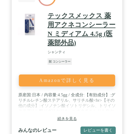
テックスメックス 薬
用アクネコンシーラー
N ミディアム 4.5g (医
薬部外品)
シャンティ
髭 コンシーラー
Amazonで詳しく見る
原産国:日本 / 内容量:4.5gg / 全成分:【有効成分】:グ
リチルレチン酸ステアリル、サリチル酸<br>【その
他の成分】:イソノナン酸イソトリデシル、トリイソ
ステアリン酸ジグリセリル、n-オクチルシリル化セ
リサイト、n-オクチルシリル化酸化チタン、2-エチ
続きを見る
ルヘキサン酸セチル、コメヌカロウ、キャンデリラ
ロウ、架橋アクリル酸アルキル共重合体、黄酸化
みんなのレビュー
レビューを書く
鉄、ジペンタエリトリット脂肪酸エステル(2)、ベン