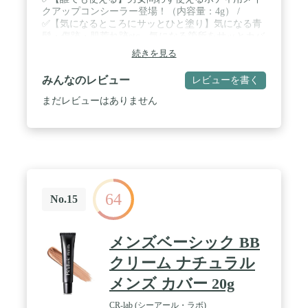
クアップコンシーラー登場！（内容量：4g） /
✅【気になるところにサッとひと塗り】気になる青
髭・傷跡・肌荒れ跡etc…気になる箇所をサッとカバ
ー。 / ✅【殺菌×抗炎症×保湿 でニキビ対策】①殺菌
続きを見る
×抗炎症成分（ｲｿﾌﾟﾛﾋﾟﾙﾒﾁﾙﾌｪﾉｰﾙ､ｸﾞﾘﾁﾙﾚﾁﾝ酸ｽﾃｱﾘ
ﾙ）②保湿成分 （加水分解ﾋｱﾙﾛﾝ酸､ﾌﾟﾗｾﾝﾀｴｷｽ､水溶
みんなのレビュー
レビューを書く
性ｺﾗｰｹﾞﾝ､ｱﾛｴｴｷｽ､ﾀﾞｲｽﾞｴｷｽ）を贅沢に配合 / ✅【肌
の明るさ補正】CCクリームとして、肌の明るさをコ
まだレビューはありません
ントロール。くすみをサッと消して明るい印象に。
/ ✅【ボディ用メイクアップ】お顔だけでなく、
首・デコルテ・腕・手など様々な体の部位にお使い
いただけます。
64
No.15
メンズベーシック BB
クリーム ナチュラル
メンズ カバー 20g
CR-lab (シーアール・ラボ)