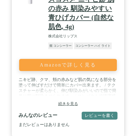
の赤み 馴染みやすい
青ひげカバー (自然な
肌色, 4g)
株式会社リップス
髭 コンシーラー
コンシーラー ハイ ライト
Amazonで詳しく見る
ニキビ跡、クマ、頬の赤みなど肌の気になる部分を
塗って伸ばすだけで簡単にカバー出来ます。 / テク
スチャーが柔らかく、伸び馴染みがいいので指で簡
単に肌に馴染ませられます。 / コンパクトで清潔感
あるデザインなので持ち運びしやすく外出先でも使
続きを見る
用出来ます。 / テカらずに崩れにくいので、プライ
ベート、ビジネスなどシーンを問わずご使用いただ
みんなのレビュー
レビューを書く
けます。 / 明るい肌色：色白肌向け 自然な肌色：
普通肌向け
まだレビューはありません