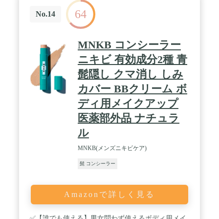
64
No.14
MNKB コンシーラー
ニキビ 有効成分2種 青
髭隠し クマ消し しみ
カバー BBクリーム ボ
ディ用メイクアップ
医薬部外品 ナチュラ
ル
MNKB(メンズニキビケア)
髭 コンシーラー
Amazonで詳しく見る
✅【誰でも使える】男女問わず使えるボディ用メイ