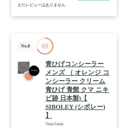
ガラ、水溶性コラーゲン液(4)、ヒアルロン酸ナトリ
まだレビューはありません
ウム(2)、セリサイト、ヒドロキシアパタイト、酸化
亜鉛、メチルポリシロキサン、ポリアクリル酸アル
キル、スクワラン、ホホバ油、酢酸DL-α-トコフェ
ロール、黒酸化鉄、シリル化処理無水ケイ酸、d-δ-
トコフェロール、シリコーン樹脂、精製水 / スキン
タイプ:全肌質対応 / ブラント名: テックスメックス
69
No.8
青ひげコンシーラー
メンズ （ オレンジ コ
ンシーラー クリーム
青ひげ 青髭 クマ ニキ
ビ跡 日本製)【
SIBOLEY (シボレー)
】
Think Family