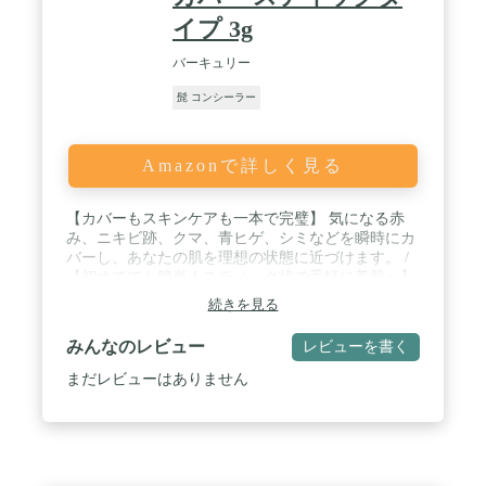
イプ 3g
バーキュリー
髭 コンシーラー
Amazonで詳しく見る
【カバーもスキンケアも一本で完璧】 気になる赤
み、ニキビ跡、クマ、青ヒゲ、シミなどを瞬時にカ
バーし、あなたの肌を理想の状態に近づけます。 /
【初めてでも簡単！スティック状で手軽に美肌へ】
このメンズコンシーラーはスティック状に設計され
続きを見る
ているため、気になる部分に直塗りできるのが特徴
です。ノンストレスで、短時間で最高のカバー力を
みんなのレビュー
レビューを書く
実現。忙しい毎日でも、美しさを手に入れる時間を
作ることができます。 / 【男性の肌に特化したスキ
まだレビューはありません
ンケア成分配合】 男性ならではのお悩みに対するス
キンケア成分（セラミド・加水分解ヒアルロン酸・
ツボクサエキス（CICA）・ダイズ種子エキスな
ど）をしっかりと配合。さらに、使いやすさを考慮
して5つの無添加項目（パラベン・エタノール・合