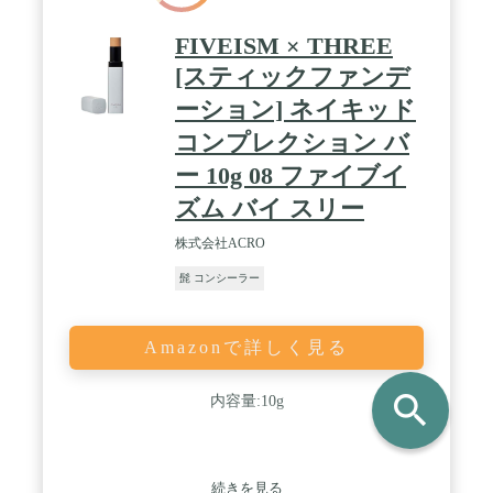
FIVEISM × THREE
[スティックファンデ
ーション] ネイキッド
コンプレクション バ
ー 10g 08 ファイブイ
ズム バイ スリー
株式会社ACRO
髭 コンシーラー
Amazonで詳しく見る
search
内容量:10g
続きを見る