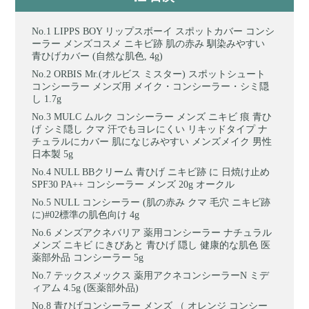
LIPPS BOY リップスボーイ スポットカバー コンシ
ーラー メンズコスメ ニキビ跡 肌の赤み 馴染みやすい
青ひげカバー (自然な肌色, 4g)
ORBIS Mr.(オルビス ミスター) スポットシュート
コンシーラー メンズ用 メイク・コンシーラー・シミ隠
し 1.7g
MULC ムルク コンシーラー メンズ ニキビ 痕 青ひ
げ シミ隠し クマ 汗でもヨレにくい リキッドタイプ ナ
チュラルにカバー 肌になじみやすい メンズメイク 男性
日本製 5g
NULL BBクリーム 青ひげ ニキビ跡 に 日焼け止め
SPF30 PA++ コンシーラー メンズ 20g オークル
NULL コンシーラー (肌の赤み クマ 毛穴 ニキビ跡
に)#02標準の肌色向け 4g
メンズアクネバリア 薬用コンシーラー ナチュラル
メンズ ニキビ にきびあと 青ひげ 隠し 健康的な肌色 医
薬部外品 コンシーラー 5g
テックスメックス 薬用アクネコンシーラーN ミデ
ィアム 4.5g (医薬部外品)
青ひげコンシーラー メンズ （ オレンジ コンシー