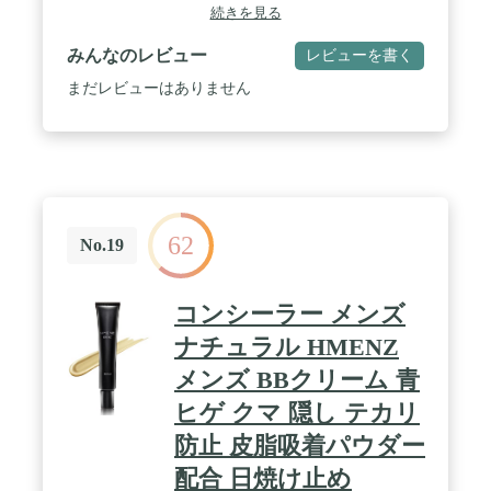
りを実現。持ち運びにも便利。 / 別売りの水ファン
続きを見る
デーションで先に下地を作ってコンシーラーを使用
するとカバー力は更にアップ。 / デートや冠婚葬祭
みんなのレビュー
レビューを書く
にはもちろんのこと、商談やWEB会議などのビジネ
スシーンにもお使いください！ / カラー：ダーク /
まだレビューはありません
※ 気温が低下するとクリームが固まってしまい出に
くくなる場合がございます。その場合、手でキャッ
プ部分を握り体温で温めてご使用ください。
62
No.19
コンシーラー メンズ
ナチュラル HMENZ
メンズ BBクリーム 青
ヒゲ クマ 隠し テカリ
防止 皮脂吸着パウダー
配合 日焼け止め