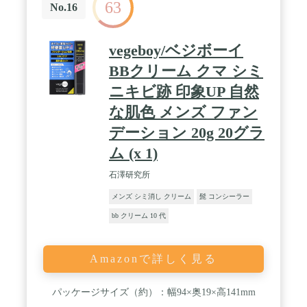
63
No.16
vegeboy/ベジボーイ
BBクリーム クマ シミ
ニキビ跡 印象UP 自然
な肌色 メンズ ファン
デーション 20g 20グラ
ム (x 1)
石澤研究所
メンズ シミ消し クリーム
髭 コンシーラー
bb クリーム 10 代
Amazonで詳しく見る
パッケージサイズ（約）：幅94×奥19×高141mm