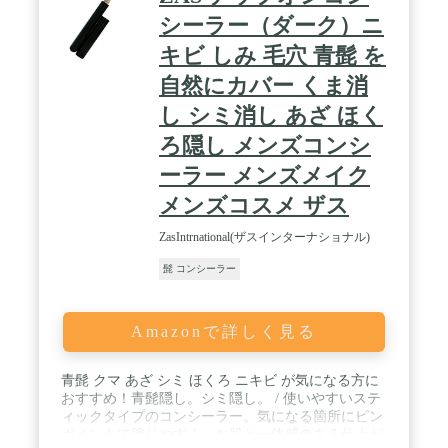
シーラー（ダーク）ニ
キビ しみ 毛穴 青髭 を
自然にカバー くま消
し シミ消し あざ ほく
ろ隠し メンズコンシ
ーラー メンズメイク
メンズコスメ ザス
ZasIntrnational(ザスインターナショナル)
髭 コンシーラー
Amazonで詳しく見る
青髭 クマ あざ シミ ほくろ ニキビ が気になる方に
おすすめ！青髭隠し。シミ隠し。 / 使いやすいステ
ィックタイプのコンシーラー。気になる箇所にピン
ポイントで塗りやすく、お肌と一体感のある仕上が