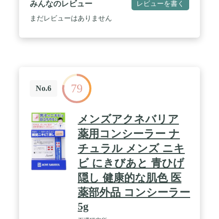
みんなのレビュー
レビューを書く
配合】肌の気になる悩みに使うからこそ、保湿成分
をたっぷりと配合しました。 / 【スマートなデザイ
まだレビューはありません
ン】男性が使いやすいよう機能性だけでなく、デザ
イン性にもこだわりました。 スタイリッシュなペン
型で、シンプルなマットブラックに仕上げており 胸
元のポケットや、ポーチにもとけ込むようなデザイ
ンも追究しました。 / 【国内シェアNo1！】メンズ
コスメNULLのメイクは、国内売上シェアNo1と多
くのお客様にご利用いただいております。富士経済
79
「化粧品マーケティング要覧2021」メンズ整肌料 ベ
No.6
ースメイク メーカーシェア。2018
メンズアクネバリア
薬用コンシーラー ナ
チュラル メンズ ニキ
ビ にきびあと 青ひげ
隠し 健康的な肌色 医
薬部外品 コンシーラー
5g