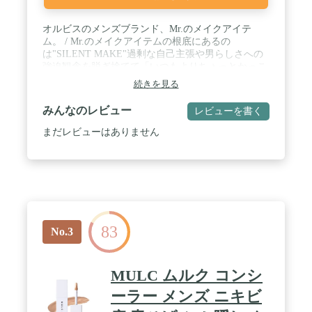
オルビスのメンズブランド、Mr.のメイクアイテ
ム。 / Mr.のメイクアイテムの根底にあるの
は"SILENT MAKE"過剰な自己主張や男らしさへの
強迫観念を脱ぎ捨てて「いつもよりちょっとかっこ
良くて、おしゃれな自分」を叶えます。 / テクニッ
続きを見る
ク不要で気になる部分を簡単にカバー。 / カバーし
たい部分に直接つけて指でなじませるだけ。 / 原産
みんなのレビュー
レビューを書く
国:日本 / 無香料、酸化しやすい油分不使用
まだレビューはありません
83
No.3
MULC ムルク コンシ
ーラー メンズ ニキビ