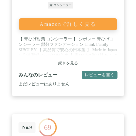
髭 コンシーラー
Amazonで詳しく見る
【 青ひげ対策 コンシーラー 】 シボレー 青ひげコ
ンシーラー 部分ファンデーション Think Family
SIBOLEY 【 高品質で安心の日本製 】 Made in Japan
/ 【 清潔感アップで好印象 】青ひげや剃り跡をカバ
ーして明るい印象に。青髭以外にも眉毛を整えた
続きを見る
り、クマ・目の周り、ニキビ跡、小鼻の黒ずみなど
にもお使いいただけます。 / 【 オレンジ カラー 】
みんなのレビュー
レビューを書く
補色であるオレンジが青みを補正してカバー。ベー
ジュ寄りのオレンジなので、肌に乗せてもあまり浮
まだレビューはありません
かずどんな色合いの方にもなじみます。 / 【 伸ばし
やすく使いやすい 】 クリームタイプなので、滑ら
かで柔らかい質感。薄付きで広範囲をカバーできま
す。 / 【 肌にしっかり密着 】汗・水に強く崩れに
くいので、長時間カバーします。【 ファンデーショ
ン コンシーラー ハイカバー カバーファンデーショ
ン マット シミ そばかす ニキビ 毛穴 赤み 橙 オレン
69
ジベージュ くま 青くま ひげ 青髭 青ひげ 眉潰し 眉
No.9
隠し 眉消し 剃り跡 ニキビ跡 メンズ 男性 男 ジェン