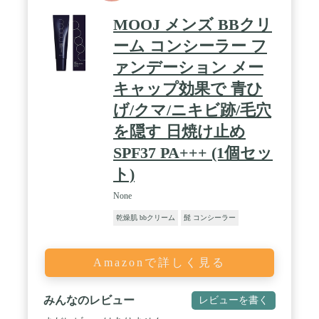
ダーレス ジェンダーレス化粧品 】
MOOJ メンズ BBクリ
ーム コンシーラー フ
ァンデーション メー
キャップ効果で 青ひ
げ/クマ/ニキビ跡/毛穴
を隠す 日焼け止め
SPF37 PA+++ (1個セッ
ト)
None
乾燥肌 bbクリーム
髭 コンシーラー
Amazonで詳しく見る
みんなのレビュー
レビューを書く