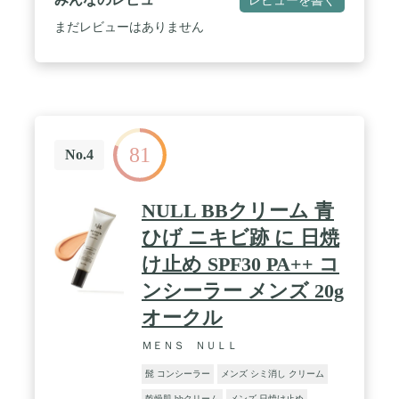
メイク初心者の方でも使いやすいコンシーラーで
す。 / 【チップタイプの容器】肌の悩みが気になる
まだレビューはありません
ところにピンポイントで使いやすいよう、チップタ
イプの容器を採用。カバーしたい部位に適量を塗っ
たあと、軽く叩いてなじませてください。 / 【自然
な色味】肌の色を選ばない、なじみやすい自然な色
味にこだわりました。プレゼン、商談、面接、デー
ト、写真撮影など「ここぞ」という場面で清潔な印
象を演出したいときにおすすめのコンシーラーで
81
す。 / 【スタイリッシュなデザイン】男性が使いや
No.4
すいように。機能面はもちろんですが、デザイン性
にもこだわりました。 白地に黒のシンプルなデザイ
ンにすることで化粧品ぽさをおさえて、洗面所の風
NULL BBクリーム 青
景にもなじみやすく、外出先でも使いやすいように
こだわっています。 / 【5つのフリー】エタノー
ひげ ニキビ跡 に 日焼
ル、鉱物油、パラベン、紫外線吸収剤、石油系界面
け止め SPF30 PA++ コ
活性剤の5つのフリーを実現。日本国内生産にもこ
だわりました。
ンシーラー メンズ 20g
オークル
ＭＥＮＳ ＮＵＬＬ
髭 コンシーラー
メンズ シミ消し クリーム
乾燥肌 bbクリーム
メンズ 日焼け止め