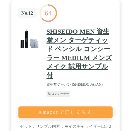
成着色料・紫外線吸収剤・動物由来原料）を実現し
ています。 / 【ストレッチ設計で肌に優しくピタッ
64
と密着】 やわらかくなめらかなタッチで肌にきれい
No.12
に塗布しやすいだけでなく、密着ストレッチ設計に
よって肌への密着性も両立。2種類の真球状パウダ
ーを採用し、絶妙な使用感と長時間のキープ力を実
SHISEIDO MEN 資生
現します。一度塗れば、一日中安心して過ごせま
す。 / 【こんな方におすすめ】 肌を綺麗にみせた
堂メン ターゲティッ
い。クマ・シミ・ニキビ跡を隠したい。デート・結
ド ペンシル コンシー
婚式・同窓会などのイベント事で肌を綺麗にみせた
い。老け顔と言われる。スキンケア成分入りのコン
ラー MEDIUM メンズ
シーラーを探している。メンズメイク初心者。簡単
に塗れるコンシーラーを探している。 / 【使用方
メイク 試用サンプル
法】 ■1.スティックから2～3mm繰り出し、気になる
付
部分やカバーしたい箇所に直接塗布します。※洗顔
後すぐでも使用できますが、化粧水・乳液・オール
資生堂ジャパン (SHISEIDO JAPAN)
インワンなどで肌を整えてから使用する方がキレイ
に仕上がります。※初めての方は少量からお試しく
髭 コンシーラー
ださい。※Tゾーンやよく動く部位につけすぎると
ヨレや崩れが起こりやすくなります。■2.塗布部分
と肌の境界線をぼかし、指先で軽くなじませてくだ
Amazonで詳しく見る
さい。※シミなど、よりカバーしたい部分にはあま
りのばし過ぎずに厚めに重ねづけしてみてくださ
い。※塗布後は手を石鹸でなどで洗ってください。
セット / サンプル内容：モイスチャライザーEG×2