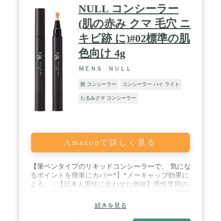
ス ( 営業 会議 オンライン会議 ) 初めての メンズメ
NULL コンシーラー
イク などにもおすすめです！
(肌の赤み クマ 毛穴 ニ
キビ跡 に)#02標準の肌
色向け 4g
ＭＥＮＳ ＮＵＬＬ
髭 コンシーラー
コンシーラー ハイ ライト
たるみクマ コンシーラー
Amazonで詳しく見る
【筆ペンタイプのリキッドコンシーラーで、 気にな
るポイントを簡単にカバー*】*メーキャップ効果に
よる。 / 【日本人男性に合わせた色味】男性専用の
メイクアップアーティスト監修のもと、日本人男性
に合うように作られています。#01は、やや明るめ
続きを見る
の肌色向け。#02は、標準の肌色向け。 / 【気にな
るポイントに使うからこそ "保湿成分"もたっぷりと