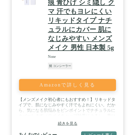
痕 青ひげ シミ隠し ク
マ 汗でもヨレにくい
リキッドタイプ ナチ
ュラルにカバー 肌に
なじみやすい メンズ
メイク 男性 日本製 5g
None
髭 コンシーラー
Amazonで詳しく見る
【メンズメイク初心者にもおすすめ！】リキッドタ
イプで、肌になじみやすく汗でもよれにくい。だか
ら、気になる肌悩みをピンポイントでナチュラルに
カバーします（※メイキャップ効果による）。青ひ
げやにきび跡、クマ、しみ隠しとしての使用がおす
続きを見る
すめです。「顔全体にメイクをするのは慣れない
し、バレてしまうのではないか不安」というメンズ
みんなのレビュー
レビューを書く