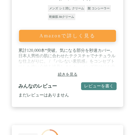
メンズ シミ消し クリーム
髭 コンシーラー
乾燥肌 bbクリーム
Amazonで詳しく見る
累計120,000本*突破。気になる部分を秒速カバー。
日本人男性の肌に合わせたテクスチャでナチュラル
な仕上がりに。 / 『バレない素肌感』をコンセプト
にした使い心地を追及しました。メンズ向けにお化
粧感を抑えたナチュラルパクト。 / くすみや青髭な
続きを見る
どにピンポイントで部分カバーもOK。全体使いで
秒速で好印象肌へ。 / 保湿成分である7種のオーガ
みんなのレビュー
レビューを書く
ニックエキスでテカリの原因である水分不足を補い
ます。崩れにくいので好印象肌が長時間持続しま
まだレビューはありません
す。 / スポーツ デート ビジネスシーン 学校などの
普段使い メンズメイクとして使われています。お客
様からの応援メッセージが我々の日々の励みになっ
ておりますので、レビューの投稿をお待ちしており
ます。これからもメンズベーシックをよろしくお願
いいたします。 *シリーズ累計