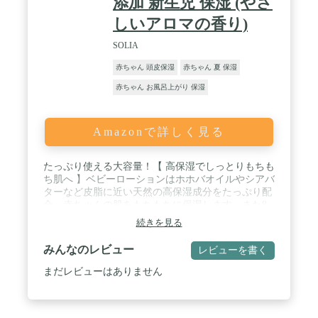
添加 新生児 保湿 (やさ
しいアロマの香り)
SOLIA
赤ちゃん 頭皮保湿
赤ちゃん 夏 保湿
赤ちゃん お風呂上がり 保湿
Amazonで詳しく見る
たっぷり使える大容量！【 高保湿でしっとりもちも
ち肌へ 】ベビーローションはホホバオイルやシアバ
ターなど皮脂に近い天然の高保湿成分をたっぷり配
合。赤ちゃんの肌をもちもちに保湿します。また8
種の天然由来成分が、肌をすこやかに保ちます。 0
続きを見る
歳の赤ちゃん(新生児)からこども、敏感肌の大人の
方までご家族でお使いいただけます。 / 【 100%天
みんなのレビュー
レビューを書く
然由来成分 】8つの無添加（合成香料、合成着色
料、アルコール、合成ポリマー、パラベン、シリコ
まだレビューはありません
ン、鉱物油、石油系界面活性剤 フリー）で肌にやさ
しい。エコサート認証取得。開発から生産まで全て
がMade in Japanの国産オーガニックです。 / 【 ベタ