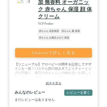
加 無香料 オーガニッ
と洗い流せる処方です。さらに目に入ってもしみに
くい処方のため、洗うのを躊躇しがちな生え際付近
ク 赤ちゃん 保湿 顔 体
もしっかり洗えます。
クリーム
YCP Product
赤ちゃん 頭皮保湿
赤ちゃん 夏 保湿
赤ちゃん お風呂上がり 保湿
Amazonで詳しく見る
【リニューアル】アロベビー10周年を記念してデザ
インを一新！パステル調の積み木でよりチャーミン
グな印象に。毎日の赤ちゃんとの触れ合いを楽しく
彩ります。 ※商品によってデザインリニューアルの
時期は異なりますが、順次変更予定です。 / 【おし
続きを見る
りまわりの 肌荒れをケア 】オーガニックシアバタ
ーを贅沢に配合。頼れるカバー力でしっかり保湿＆
みんなのレビュー
レビューを書く
保護、肌荒れをケアします。ミルクローションより
高保湿なのに伸びが良くデリケートなおしりまわり
まだレビューはありません
にもやさしく使えます。おしりまわり以外にも、乾