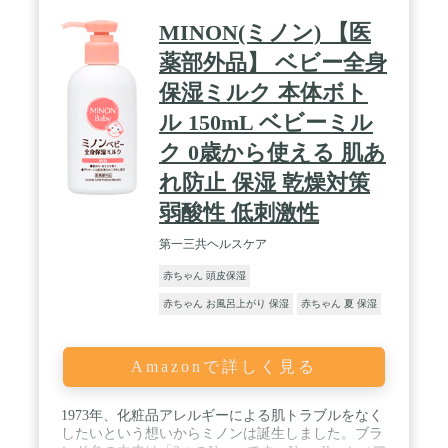
MINON(ミノン) 【医
薬部外品】 ベビー全身
保湿ミルク 本体ボト
ル 150mL ベビーミル
ク 0歳から使える 肌あ
れ防止 保湿 乾燥対策
弱酸性 低刺激性
第一三共ヘルスケア
赤ちゃん 頭皮保湿
赤ちゃん お風呂上がり 保湿
赤ちゃん 夏 保湿
Amazonで詳しく見る
1973年、化粧品アレルギーによる肌トラブルをなく
したいという想いからミノンは誕生しました。ブラ