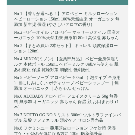
【香りが選べる！】アロベビー ミルクローション
ベビーローション 150ml 100%天然由来 オーガニック 無
添加 新生児 保湿 (やさしいアロマの香り)
ベビーオイル アロベビー マッサージオイル 国産オ
ーガニック 100%天然由来 無添加 80ml 高保湿 赤ちゃん
【まとめ買い 2本セット】 キュレル 頭皮保湿ロー
ション 120ml
MINON(ミノン) 【医薬部外品】 ベビー全身保湿ミ
ルク 本体ボトル 150mL ベビーミルク 0歳から使える 肌
あれ防止 保湿 乾燥対策 弱酸性 低刺激性
ベビーソープ アロベビー 400ml （ 泡タイプ 全身用
）目にしみにくい ボディソープ ベビーシャンプー ｜無
添加 オーガニック ｜赤ちゃん せっけん
ALOBABY アロベビー フェイスクリーム 50g 無香
料 無添加 オーガニック 赤ちゃん 保湿 顔 お口まわり (1
本)
NOTTO OG NO.3 ミスト 300ml ウルトラファインバ
ブル 炭酸 ナノミネラル 頭皮ケア サロン専売品
フケミンユー 薬用頭皮ローション フケ対策 保湿
フケ・かゆみが気になる方に 130g [医薬部外品]