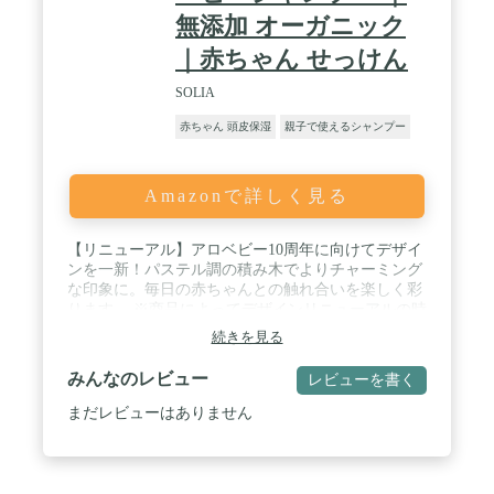
も／生後28日以上の乳児を対象に連用試験を実施し
無添加 オーガニック
ています（すべての方にアレルギーや皮膚刺激が起
こらないというわけではありません。）
｜赤ちゃん せっけん
SOLIA
赤ちゃん 頭皮保湿
親子で使えるシャンプー
Amazonで詳しく見る
【リニューアル】アロベビー10周年に向けてデザイ
ンを一新！パステル調の積み木でよりチャーミング
な印象に。毎日の赤ちゃんとの触れ合いを楽しく彩
ります。 ※商品によってデザインリニューアルの時
期は異なりますが、順次変更予定です。 / 【 頭から
続きを見る
体まで全身洗える！肌にやさしい99%以上天然由来
】アロベビー ベビーソープは、天然由来成分99%以
みんなのレビュー
レビューを書く
上の処方で、全身に使っていただけます。さらに天
然由来の保湿成分配合なので、しっとりした洗い上
まだレビューはありません
がりで、赤ちゃんの肌をやさしくケアできます。 /
【 無添加ベビーソープ 】石油系界面活性剤やパラ
ベンなどの成分は一切不使用。乾燥肌や敏感肌の赤
ちゃんや子どもの肌に必要な皮脂を落としすぎず、