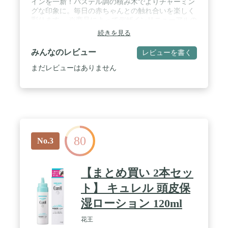
インを一新！パステル調の積み木でよりチャーミン
グな印象に。毎日の赤ちゃんとの触れ合いを楽しく
彩ります。 ※商品によってデザインリニューアルの
時期は異なりますが、順次変更予定です。 / 【無添
続きを見る
加のベビーマッサージオイル】8つの無添加（合成
香料・合成着色料・アルコール・合成ポリマー・パ
みんなのレビュー
レビューを書く
ラベン・シリコン・鉱物油・石油系界面活性剤 フリ
ー)で気兼ねなく赤ちゃんの顔や体、全身に使えま
まだレビューはありません
す。保湿力の高いマルーラオイルやホホバオイルを
配合し、濃密なのに伸びがよく、肌にすっとなじむ
のでマッサージにぴったり。赤ちゃんの肌をやさし
く包みます。 / 【 100%天然由来 】ノンケミカル・
国産オーガニックで肌へのやさしさにこだわりまし
た。新生児の赤ちゃんから子ども、敏感肌の大人の
方にもお使いいただけます。 / 【 ベビーローション
80
やベビークリームとの違いは？ 】ベビーオイルはよ
No.3
り高い保湿力を求めている方や、ベビーマッサージ
をされる場合におすすめです。また、耳そうじやお
へそ、鼻、お尻周りの汚れ落としやふきとりにも適
【まとめ買い 2本セッ
しています。ベビーローションは毎日の保湿ケア
に、ベビークリームやオイルは乾燥が気になる部分
ト】 キュレル 頭皮保
に重ね付けを。アロベビーのオイルは重ね付けしや
湿ローション 120ml
すい無香タイプ。 / 【 大人のスキンケアにも 】赤
ちゃんはもちろん、ママパパのフェイスオイルやハ
花王
ンドオイルとしてもお使いいただけます。 / 【使用