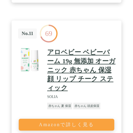
燥が気になる部分の集中ケアとしてお使いいただけ
ます。 / 【 99%以上天然由来・無添加 】ハマナエキ
ス、セイヨウニワトコエキスなどの天然由来の肌荒
れケア成分を配合。肌のバリア機能をサポートしま
す。99%以上天然由来・コスモス認証取得・8つの
無添加（合成香料、合成着色料、アルコール、合成
69
ポリマー、パラベン、シリコン、鉱物油、石油系界
No.11
面活性剤 フリー）で新生児から使えるやさしい品
質。開発から生産まですべてがMade in Japanの国産
オーガニックです。 / 【 おむつ替えも快適な無香タ
アロベビー ベビーバ
イプ 】赤ちゃんの心地よさ、ママパパの使い心地に
にこだわった無香タイプ。おむつまわりに使用して
ーム 19g 無添加 オーガ
もにおいが気にならず、快適にお使いいただけま
ニック 赤ちゃん 保湿
す。 / 【 こんなママたちの声から生まれました 】
新生児から使用可能で、無添加で信頼できるものを
顔 リップ チーク ステ
使いたい。おむつかぶれをケアしてあげたい。ミル
クローションより高保湿なクリームがほしい。ポイ
ィック
ント使いで集中ケアできるこってりしたクリームが
ほしい。
SOLIA
赤ちゃん 夏 保湿
赤ちゃん 頭皮保湿
Amazonで詳しく見る