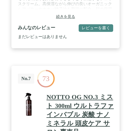
スクリーム。高保湿ながら伸びの良いオーガニック
シアバターやホホバ種子油を贅沢に配合。顔の保湿
はもちろん、からだの乾燥が気になるところにも使
続きを見る
えます。白浮きせず塗りやすく、伸びがいいので肌
にすっとなじみます。 / 【 99%以上天然由来・国産
みんなのレビュー
レビューを書く
オーガニック 】ホホバ種子油、シアバターといった
天然由来の高保湿成分に加えて、食品由来のオリー
まだレビューはありません
ブオイルも配合。さらに、ラベンダー花エキス、ロ
ーズマリー葉エキス、チャ葉エキス、ツボクサエキ
ス、カミツレ花エキス、カニナバラ果実エキスなど
６種の天然肌荒れケア成分も配合。肌をすこやかに
保ちます。 さらに、8つの無添加（合成香料、合成
着色料、アルコール、PG、パラベン、シリコン、鉱
物油、石油系界面活性剤 フリー）で肌にやさしい。
73
開発から生産まで全てがMade in Japanの国産オーガ
No.7
ニックです。 / 【使い心地抜群 】無香タイプで、お
口まわりなどデリケートな部分に使用しても気にな
りません。伸びがよく白浮きもしないため、肌にす
NOTTO OG NO.3 ミス
っとなじみます。しかも、フレッシュポンプボトル
を採用。中身が空気に触れないから最後まで新鮮に
ト 300ml ウルトラファ
使えます。 / 【 こんな方におすすめ 】新生児～子
インバブル 炭酸 ナノ
ども、敏感肌の大人までお使いいただけます。 頬や
お口まわりのカサカサ・乾燥が気になる方。赤ちゃ
ミネラル 頭皮ケア サ
んの顔には肌にやさしく高保湿なものを使ってあげ
たい。新生児から使えて肌荒れをケアしてくれるも