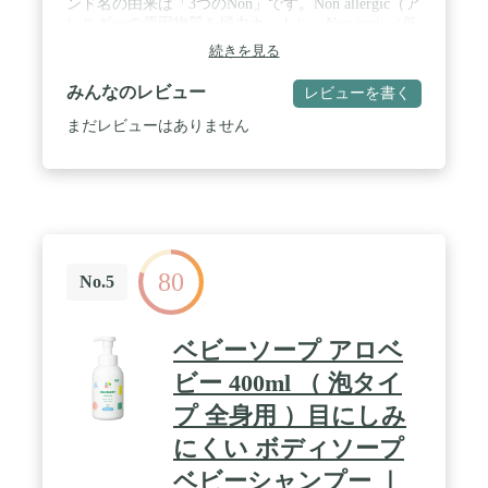
ンド名の由来は「3つのNon」です。Non allergic（ア
レルギーの原因物質を極力カット）、Non toxic（低
刺激性／低毒性）、Non alkaline（弱酸性／アルカリ
続きを見る
性でない） 開発当時から目指している"3つのこだわ
り"で、ミノンは赤ちゃんから高齢の方までお使い
みんなのレビュー
レビューを書く
いただけるために、今もこの考え方を守ったものづ
くりを続けています。 / ミノンベビー全身保湿ミル
まだレビューはありません
クは赤ちゃんのデリケートな肌のバリア機能を守り
ながらうるおいを与える独自処方。とろけるように
伸び、すっとなじんでベタつかず、着替え前にも塗
り心地◎。元気に動きまわる赤ちゃんにも塗りやす
い、片手で使えるポンプタイプです。 / 【商品特
徴】「肌あれを防ぐ薬用処方」「アレルギーの原因
物質を極力カット」「低刺激性」「弱酸性」「無香
80
料」「無着色」「パラベンフリー」「アルコールフ
No.5
リー」／0歳の赤ちゃんから高齢の方まで使えま
す。／乾燥の気になる肌にすーっとなじんでみずみ
ずしいうるおい感のある肌へ / 【有効成分】グリチ
ベビーソープ アロベ
ルリチン酸ステアリル 【効能】皮ふの乾燥を防ぐ、
皮ふにうるおいを与える、皮ふを保護する、肌あ
ビー 400ml （ 泡タイ
れ、あれ性、あせも・にきびを防ぐ、日やけ・雪や
プ 全身用 ）目にしみ
け後のほてりを防ぐ / アレルギーテスト済み（すべ
ての方にアレルギーが起こらないというわけではあ
にくい ボディソープ
りません） 【内容量】 150mL 【原産国】 日本 【香
り】 無香料 【肌質】 デリケートな赤ちゃんの肌に
ベビーシャンプー ｜