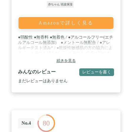
方法】適量を手に取り、顔や全身のお肌にやさしく
赤ちゃん 頭皮保湿
なじませるようにご使用ください。 / 【使用上の注
意事項】お肌に異常が生じていないかよく注意して
ご使用ください。傷、はれもの、湿疹など、異常の
Amazonで詳しく見る
ある部位にはご使用をおやめください。使用中、ま
たは使用したお肌に直射日光があたって、赤味、は
れ、かゆみ、刺激、色抜け(白斑等)や黒ずみ等の異
●弱酸性 ●無香料 ●無着色 / ●アルコールフリー(エチ
常があらわれた場合には、ご使用を中止し皮膚科専
ルアルコール無添加) ●メントール無配合 / ●アレ
門医等に相談してください。そのまま使用を続けま
ルギーテスト済み* / ●乾燥性敏感肌の方の協力によ
すと症状が悪化することがあります。目に入らない
るパッチテスト済み* [パッチテスト:皮膚に対する
ようにご注意ください。目に入ったときは、直ちに
刺激性を確認するテストです] *すべての方にアレル
洗い流してください。すすいでも異物感が残るとき
続きを見る
ギーや皮膚刺激が起こらないというわけではありま
や異常があらわれたときは、眼科医に相談してくだ
せん。 / 内容量:120ml 生産国:Made in Japan
さい。天然由来の成分を配合しているため、香りが
みんなのレビュー
レビューを書く
異なることがありますが品質には問題ありません。
まだレビューはありません
直射日光、極端に高温または低温の場所を避けて保
管してください。乳幼児の手の届かないところに保
管してください。 / ◎パッチテスト済み※ ※すべて
の方に皮膚刺激が起こらないというわけではありま
せん。
80
No.4