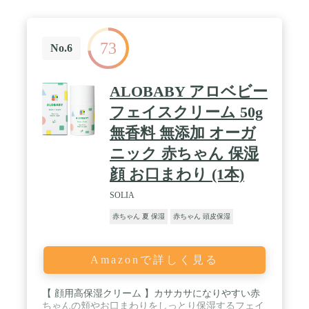
やさしく洗い上げます。0歳の赤ちゃん(新生児)から
子ども、大人用の洗顔にもおすすめです。 / 【 片手
でも簡単に洗える。泡で出てくるフォームタイプ！
73
】赤ちゃんを抱えながらソープを泡立てるのは大変
No.6
ですよね。アロベビー ベビーソープはプッシュした
ら泡の状態で出てくるフォームタイプ。クリーミー
な泡がやさしく汗や汚れを落としてくれます。 / 【
ALOBABY アロベビー
泡残しによる肌トラブルを減らす！泡切れが良くサ
ッと流せる 】泡残しは肌トラブルの一因になってし
フェイスクリーム 50g
まうことも。クリーミーな泡なのに、泡切れが良く
無香料 無添加 オーガ
サッと洗い流せるので、泡残しがなく、赤ちゃんの
お肌に負担をかけません。【 やさしい香りに包まれ
ニック 赤ちゃん 保湿
る。オーガニックアロマ配合 】赤ちゃんとママにバ
スタイムを楽しんでいただきたい。その願いを込め
顔 お口まわり (1本)
て天然オーガニックオイルを配合。ふんわり香って
今しかできない触れ合いの時間を楽しんでいただけ
SOLIA
ます。
赤ちゃん 夏 保湿
赤ちゃん 頭皮保湿
Amazonで詳しく見る
【 顔用高保湿クリーム 】カサカサになりやすい赤
ちゃんの頬やお口まわりをしっとり保湿するフェイ