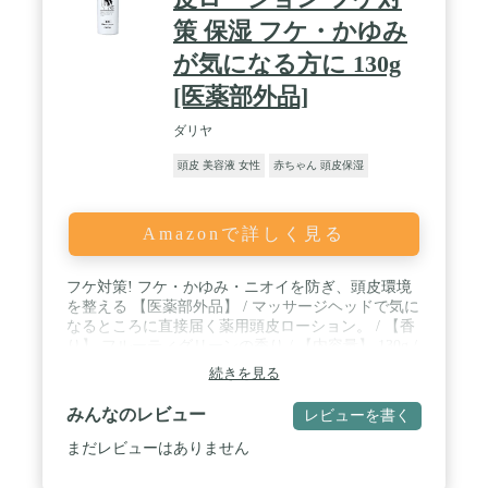
策 保湿 フケ・かゆみ
が気になる方に 130g
[医薬部外品]
ダリヤ
頭皮 美容液 女性
赤ちゃん 頭皮保湿
Amazonで詳しく見る
フケ対策! フケ・かゆみ・ニオイを防ぎ、頭皮環境
を整える 【医薬部外品】 / マッサージヘッドで気に
なるところに直接届く薬用頭皮ローション。 / 【香
り】 フルーティグリーンの香り / 【内容量】 130g /
【原産国】 日本
続きを見る
みんなのレビュー
レビューを書く
まだレビューはありません