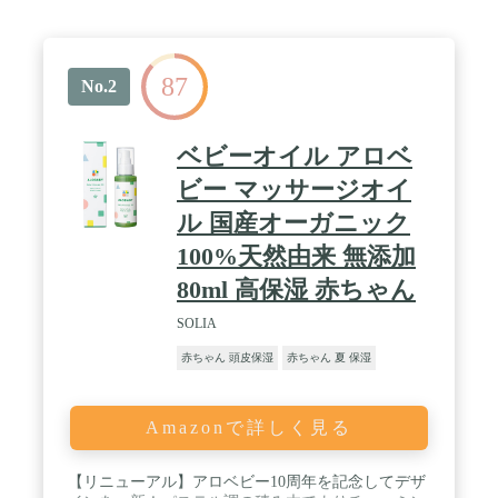
つかず塗りやすい 】やわらかく伸ばしやすいテクス
チャーで、角質層内部まですーっと浸透。ベタつか
ずに馴染むので、活動期の赤ちゃんや子供にも使い
やすいミルクタイプのローションです。厳選を重ね
87
たラベンダー＆ローズマリーから抽出された天然オ
No.2
ーガニックオイルを使用。ほのかに香るオーガニッ
クアロマの香り。 ※処方改良により、香りが以前
と異なると感じる場合がございます。香り成分は変
ベビーオイル アロベ
更しておりません。 / 【 こんな方におすすめ 】乾
ビー マッサージオイ
燥や肌荒れが気になるが薬以外でケアしてあげた
い。赤ちゃんのスキンケアは無添加で安心できるも
ル 国産オーガニック
のを使いたい。別の保湿剤を使っているが保湿力が
物足りない。ベタつくのが苦手で塗りやすいものが
100%天然由来 無添加
いい。★ベビーオイルやベビークリームとの違い
80ml 高保湿 赤ちゃん
は？ ★ベビーローションは肌の乾燥を防ぎ、うるお
いを与えます。ベビーオイルはマッサージ用や部分
SOLIA
ケア、ベビークリームはより高い保湿力を求めてい
る方におすすめです。入浴の後や朝など毎日の保湿
赤ちゃん 頭皮保湿
赤ちゃん 夏 保湿
ケアにローションをお使いください。乾燥する時期
や乾燥が気になる部分には、さらにベビーオイルや
クリームを重ね付けすると効果的です。併用をおす
すめしております。
Amazonで詳しく見る
【リニューアル】アロベビー10周年を記念してデザ