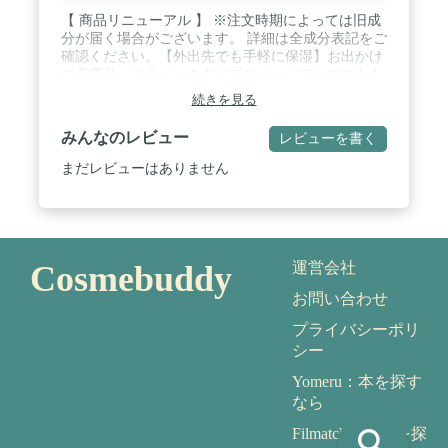
【 商品リニューアル 】 ※注文時期によっては旧成
分が届く場合がございます。 詳細は全成分表記をご
確認ください。【外出先でも手軽に保湿】お出かけ
の必需品、スティックタイプのバームでいつでもも
ちもち保湿ケア。 ＼こんなママたちの声から生まれ
続きを見る
ました／・外出先やお食事後に手軽に保湿したい・
赤ちゃんのスキンケアは無添加で信頼できるものを
みんなのレビュー
レビューを書く
使いたい・乾燥しやすい頬や口周りなど細かい部分
に使いやすいものがいい・荷物が多い時でも持ち運
まだレビューはありません
びしやすいものがいい / 🌟POINT1：持ち歩きに便
利な スティックタイプ…持ち運びやすいスティック
タイプで外出先でも手軽に保湿。嫌がったり動いた
りしてしまう赤ちゃんにもサッと塗れます。これ1
本でお出かけ中の乾燥対策はばっちり◎ / 🌟
Cosmebuddy
運営会社
POINT2：赤ちゃんの肌をやさしくケア 100%天然由
来成分…スクワラン、ミツロウ※など天然の高保湿
お問い合わせ
成分をたっぷり配合。高保湿なのにすっと伸びて、
外気に触れて乾燥しやすい頬や指先、口周りなどの
プライバシーポリ
細かい部分もしっかり保湿し肌荒れを防ぎます。※
シー
全て保湿成分として※ハチミツとは異なる成分のた
めボツリヌス菌の心配はありません。滅菌処理もし
Yomeru：本を探す
ておりますので、新生児からお使いいただけます。
なら
/ 🌟POINT3：敏感肌の新生児から使える 無添加・
search
Filmatch：映画を探
国産オーガニック…開発から生産まですべてがMade