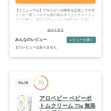
【リニューアル】アロベビー10周年を記念してデザ
インを一新！パステル調の積み木でよりチャーミン
グな印象に。毎日の赤ちゃんとの触れ合いを楽しく
彩ります。 ※商品によってデザインリニューアルの
時期は異なりますが、順次変更予定です。 / 【使い
続きを見る
勝手の良い泡タイプ】99%以上天然由来成分でやさ
しく洗えるヘアシャンプー。敏感な肌にもやさしい
みんなのレビュー
レビューを書く
弱酸性・アミノ酸系洗浄成分で必要なうるおいを残
して頭皮のニオイ・ベタつきをしっかり落としま
まだレビューはありません
す。泡切れがよく洗い流しも簡単です。 / 【 無添
加・国産オーガニック 】8つの無添加（合成香料、
合成着色料、アルコール、動物由来原料、パラベ
ン、シリコン、鉱物油、石油系界面活性剤 フリー）
で肌にやさしい。開発から生産まで全てがMade in
Japanの国産オーガニックです。 / 【幼児の細い髪の
毛も絡まない】天然成分であるツバキ種子油やホホ
70
バ種子油等を配合し、しっとりさらさらな手触り
No.10
に。 適度な保湿と油分を与えることで皮脂のバラン
スをサポートし、髪をすこやかな状態に保ちます。
また洗いすぎによって起こる頭皮の乾燥もケアしま
アロベビー ベビーボ
す。 / 【目に入ってもしみにくい処方】赤ちゃんを
洗う時に気になるのが泡残し。アロベビー ヘアシャ
トムクリーム 75g 無添
ンプーはクリーミーな泡なのに泡切れがよく、さっ