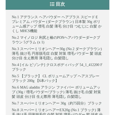
目次
アデランス ヘアパウダー ヘアプラス スピードＥ
プレミアム パウダー (ダークブラウン) 日本製 30g ボリ
ューム感アップ 増毛 白髪 薄毛 分け目 つむじに 白髪 か
くし MHCS機能
マイノロジ 利尻と椿のPONヘアパウダーダークブ
ラウン 5グラム (x 1)
スーパーミリオンヘアー30g (No.2 ダークブラウン)
薄毛 抜け毛 円形脱毛症 白髪 対策 増毛パウダー 髪 頭皮
分け目 生え際用 薄毛隠し 白髪隠し
[イル ビゾンテ] クロスボディバッグ 54_1_412200 F
ブラック
【ブラック】 CL ボリュームアップ ヘアスプレー
ブラック 200g 【6本パック】
MAG aladdin アラジン ファイバー ボリュームアッ
プ (30g / 増毛パウダー/ブラック) 薄毛 抜け毛 白髪 対策
髪 頭皮 分け目 生え際用 薄毛隠し 白髪隠し
スーパーミリオンヘアー 30g（約75回分）ブラック
スーパーミリオンヘアーEX20g (No.1 ブラック) 薄
毛 抜け毛 円形脱毛症 白髪 対策 増毛パウダー 髪 頭皮 分