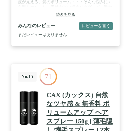
皮が見える、髪のボリューム・・・そんな悩みに /
白髪をカバーし、天然由来の極小パウダーが、髪や
肌に密着しふんわりと仕上げる / 20種類もの植物由
続きを見る
来の美容成分を配合。紙にうるおいとツヤを与える
/ 生え際などの薄毛隠しにも。汗・水に強く落ちに
みんなのレビュー
レビューを書く
くい。嬉しい日本製
まだレビューはありません
71
No.15
CAX (カックス) 自然
なツヤ感 & 無香料 ボ
リュームアップ ヘア
スプレー 150g [ 薄毛隠
し/増毛スプレー ] 2本