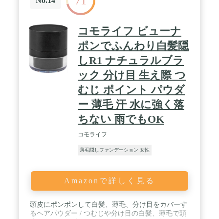
71
No.14
コモライフ ビューナ
ポンでふんわり白髪隠
しR1 ナチュラルブラ
ック 分け目 生え際 つ
むじ ポイント パウダ
ー 薄毛 汗 水に強く落
ちない 雨でもOK
コモライフ
薄毛隠しファンデーション 女性
Amazonで詳しく見る
頭皮にポンポンして白髪、薄毛、分け目をカバーす
るヘアパウダー / つむじや分け目の白髪、薄毛で頭