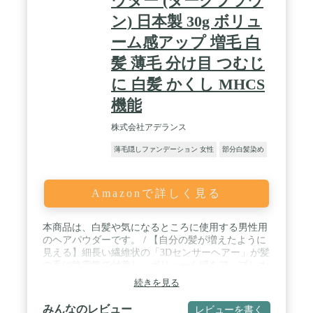
ウダー (ダークブラウ
ン) 日本製 30g ボリュ
ーム感アップ 増毛 白
髪 薄毛 分け目 つむじ
に 白髪 かくし MHCS
機能
株式会社アデランス
薄毛隠しファンデーション 女性
部分白髪染め
Amazonで詳しく見る
本商品は、白髪や気になるところに使用する男性用
のヘアパウダーです。 / 【自分の髪が増えたように
見える】細長い繊維状の「3Dセンサーヘアー」が髪
の毛に静電気で付着し、ボリューム感をアップしま
す。 / 【光触媒作用の特許取得（特許第4822086
続きを見る
号）】レーヨン繊維をベースに、生分解性に優れた
光触媒セラミックを配合しています。 / 【使用量が
みんなのレビュー
レビューを書く