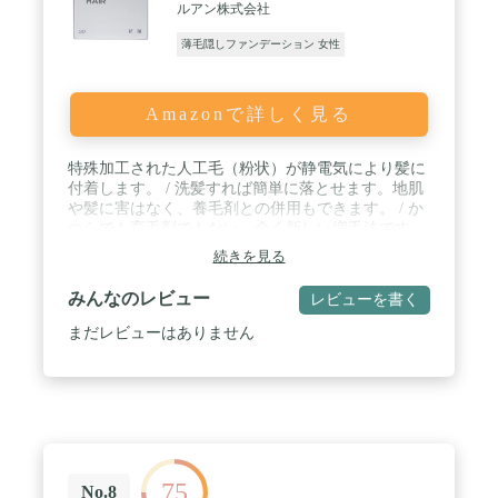
ルアン株式会社
薄毛隠しファンデーション 女性
Amazonで詳しく見る
特殊加工された人工毛（粉状）が静電気により髪に
付着します。 / 洗髪すれば簡単に落とせます。地肌
や髪に害はなく、養毛剤との併用もできます。 / か
つらでも育毛剤でもない、全く新しい増毛法です。
/ 男性・女性を問わずどなたにもお使いいただけま
続きを見る
す。ナチュラルな仕上がりのブラック。約75回分。
みんなのレビュー
レビューを書く
まだレビューはありません
75
No.8