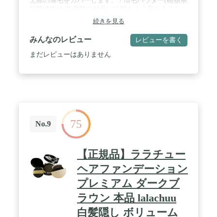
え際の薄毛をカバーします。 / 増毛パウダー(植物系
抗菌繊維)が静電気で付着して髪を太く見せること
により、自然にボリュームアップしたように見せる
続きを見る
商品です。 / ①髪を乾かす ②ふりかける ③ミス
ト・スプレーをする の簡単３ステップ！ 雨・風・
みんなのレビュー
レビューを書く
汗にも強くなります。 / スーパーミリオンヘアーEX
は、スーパーミリオンヘアーよりもさらに細かいパ
まだレビューはありません
ウダーを含んでおり、きめ細かく、女性でも扱いや
すくなっております。 / 男女兼用 内容量:20g 原産
国:日本 全成分:植物系抗菌繊維
75
No.9
【正規品】ララチュー
ヘアファンデーション
プレミアム ダークブ
ラウン 本品 lalachuu
白髪隠し ボリューム