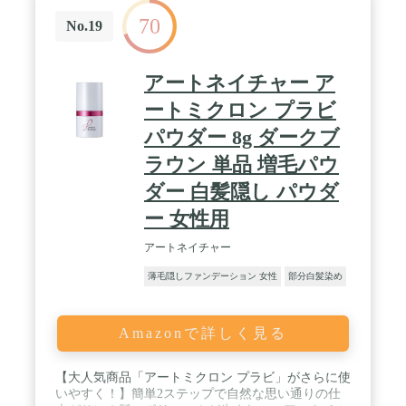
70
No.19
アートネイチャー ア
ートミクロン プラビ
パウダー 8g ダークブ
ラウン 単品 増毛パウ
ダー 白髪隠し パウダ
ー 女性用
アートネイチャー
薄毛隠しファンデーション 女性
部分白髪染め
Amazonで詳しく見る
【大人気商品「アートミクロン プラビ」がさらに使
いやすく！】簡単2ステップで自然な思い通りの仕