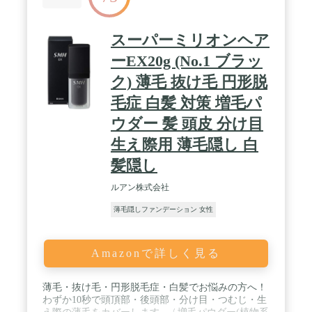
スーパーミリオンヘア
ーEX20g (No.1 ブラッ
ク) 薄毛 抜け毛 円形脱
毛症 白髪 対策 増毛パ
ウダー 髪 頭皮 分け目
生え際用 薄毛隠し 白
髪隠し
ルアン株式会社
薄毛隠しファンデーション 女性
Amazonで詳しく見る
薄毛・抜け毛・円形脱毛症・白髪でお悩みの方へ！
わずか10秒で頭頂部・後頭部・分け目・つむじ・生