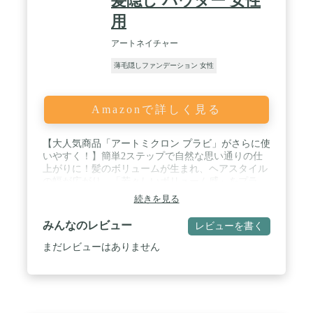
髪隠し パウダー 女性
用
アートネイチャー
薄毛隠しファンデーション 女性
Amazonで詳しく見る
【大人気商品「アートミクロン プラビ」がさらに使
いやすく！】簡単2ステップで自然な思い通りの仕
上がりに！髪のボリュームが生まれ、ヘアスタイル
の幅が広がり、「若々しいボリューム感」をプラ
ス。 / 【前髪や生え際など細かいところにも使いや
続きを見る
すい「斜めパフ」を採用！】前髪や生え際などの細
かい場所をピンポイントでカバーしやすくするため
みんなのレビュー
レビューを書く
にパフの先端を斜めにしました。またパフは柔らか
いスポンジ素材を採用。髪や頭皮を傷めず、心地よ
まだレビューはありません
く使用できます。 / 【毛髪研究のアートネイチャー
独自のこだわりの美容保湿成分配合】髪と地肌が喜
ぶ美容保湿成分が18種類配合。髪と頭皮の潤いをキ
ープ。白髪隠しだけじゃない地肌ケア×毛髪ケア。 /
【こんな方にオススメ】横分けにした時に目立つ白