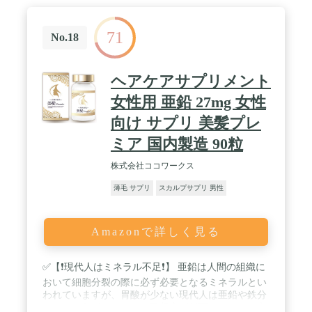
糖、 キャベツ、イチゴ、その他）、ヒアルロン酸、
ショウガ麹、シナモン 抽出物、醗酵黒マカエキス
71
末、フィーバーヒューエキス末、ブルーグ リーンア
No.18
ルジー末、ミレットエキス末、水溶性珪素末、豚プ
ラセンタ エキス末、イソマルトオリゴ糖、ケラチン
加水分解物、ツバキ種子エ キス、大豆エキス発酵
ヘアケアサプリメント
物、N-アセチルグルコサミン、コエンザイム Q10、
豆苗エキス末／結晶セルロース、シスチン、リジ
女性用 亜鉛 27mg 女性
ン、アルギニ ン、グルコン酸亜鉛、葉酸、ステアリ
向け サプリ 美髪プレ
ン酸カルシウム、二酸化ケイ素、パントテン酸カル
シウム、ビオチン、アラビアガム、L-アスコルビン
ミア 国内製造 90粒
酸 2-グルコシド、シクロデキストリ ン、乳化剤、
リン酸二水素ナトリウム / お召し上がり方：1日あ
株式会社ココワークス
たり3粒を目安に、噛まずに水またはぬるま湯でお
召し上がりください。内容量：27g（300mg×90
薄毛 サプリ
スカルプサプリ 男性
粒） 製造国 ：日本 / 使用上の注意：《摂取上のご
注意》〇本品は、多量摂取により疾病が治癒した
り、より健康が増進するものではありません。〇本
Amazonで詳しく見る
品は、疾病の診断、治療、予防を目的としたもので
はありません。〇本品は、疾病に罹患している者、
未成年者、妊産婦（妊娠を計画している者を含
✅【❗現代人はミネラル不足❗】 亜鉛は人間の組織に
む。）及び授乳婦を対象に開発された食品ではあり
おいて細胞分裂の際に必ず必要となるミネラルとい
ません。〇疾病に罹患している場合は医師に、医薬
われていますが、胃酸が少ない現代人は亜鉛や鉄分
品を服用している場合は医師、薬剤師に相談してく
といった各種のミネラル吸収率が低下していると言
ださい。〇体調に異変を感じた際は、速やかに摂取