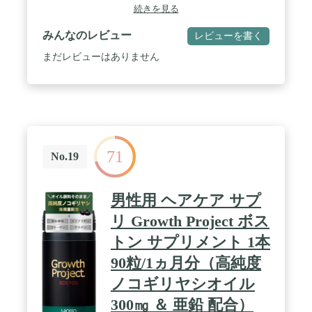
続きを見る
われています。 / ✅【❗美髪プレミアは1粒あたり
を中止し、医師に相談してください。
9mgの亜鉛を配合❗】 厚生労働省の決定で，亜鉛の
みんなのレビュー
レビューを書く
１日推奨量（2015 年版）は，成人男女で各々
10mg/day, 8mg/day（妊婦は+2～3mg）と制定されて
まだレビューはありません
います。最近の日本の食卓は 60％以上が加工食品で
占められているので，食品添加物としての亜鉛キレ
ート剤（結合剤）の摂取量も多く小腸からの亜鉛の
吸収が悪くなる食環境にあると指摘されています。
美髪プレミアには必要不可欠な亜鉛を1粒あたり9mg
摂取できるようにしました。 / ✅【❗一層高めるため
にリンゴ酸・クエン酸を配合❗】 優れた栄養素であ
71
No.19
る必須ミネラルは、現代だと体外に排出されやすい
特徴を持っているため「吸収率」が大切と言われて
います。美髪プレミアは、吸収率にこだわった国内
男性用 ヘアケア サプ
製造のマルチミネラルサプリメントです。美髪プレ
ミアにはミネラルと相性の良い酸を配合していま
リ Growth Project ボス
す。また亜鉛は鉄と一緒に摂取すると吸収率が落ち
ると言われているので、あえて添加しておりませ
トン サプリメント 1本
ん。 / ✅【❗10種のミネラルをバランス良く配合❗】
90粒/1ヵ月分（高純度
美髪プレミアは体の維持に必要だと言われている10
種類のミネラルを配合しています。美髪プレミアに
ノコギリヤシオイル
はマグネシウム、カリウム、カルシウム、亜鉛、
300㎎ ＆ 亜鉛 配合）
銅、セレン、マンガン、モリブデン、クロム、ケイ