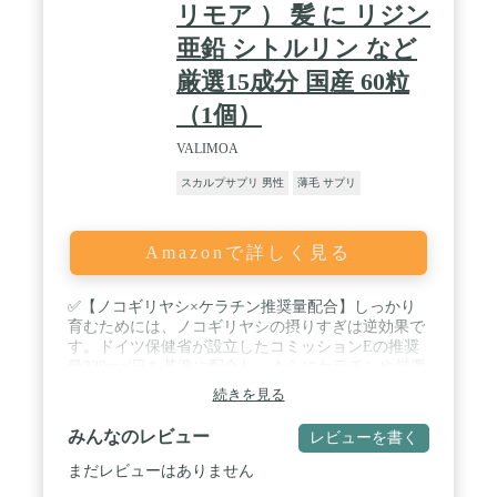
リモア ） 髪 に リジン
亜鉛 シトルリン など
厳選15成分 国産 60粒
（1個）
VALIMOA
スカルプサプリ 男性
薄毛 サプリ
Amazonで詳しく見る
✅【ノコギリヤシ×ケラチン推奨量配合】しっかり
育むためには、ノコギリヤシの摂りすぎは逆効果で
す。ドイツ保健省が設立したコミッションEの推奨
量320mg/日を基準に配合し、さらにケラチンや厳選
した15種の毛活成分をギュッと凝縮。 / ✅【超臨界
続きを見る
抽出法を採用】配合量だけでなく質にもこだわった
結果、ノコギリヤシ本来のパワーを最大限に引き出
みんなのレビュー
レビューを書く
す「超臨界抽出法」を採用。より良いものを摂って
欲しいという思いから、非常に高純度なノコギリヤ
まだレビューはありません
シを配合。 / ✅【15種の毛活成分】男性に心強い亜