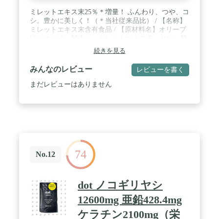
ミレットエキス末25％＊増量！ ふんわり、つや、コ
シ。豊かに美しく！（＊当社従来品比） / 【名称】
ミレットエキス末含有食品 / 【原材料名】オリーブ
油（スペイン製造）、ミレットエキス末、セレン酵
母/ゼラチン、グリセリン、ビタミンE、パントテン
続きを見る
酸Ca、ミツロウ、ビタミンB1、ビタミンB6、トウ
ガラシ抽出物、ビタミンB2 / 【内容量】36.9g［1粒
みんなのレビュー
レビューを書く
重量410mg（1粒内容量250mg）×90粒］ / 【栄養成
分表示［3粒1230mgあたり］】熱量6.8kcal、たんぱ
まだレビューはありません
く質0.47g、脂質0.42g、炭水化物0.28g、食塩相当量
0.003g、ビタミンE 60.0mg、パントテン酸27.6mg、
ビタミンB1 3.0mg、ビタミンB2 0.6mg、ビタミンB6
3.0mg、セレン12μg、ミレットエキス末300mg
74
No.12
dot ノコギリヤシ
12600mg 亜鉛428.4mg
ケラチン2100mg（栄