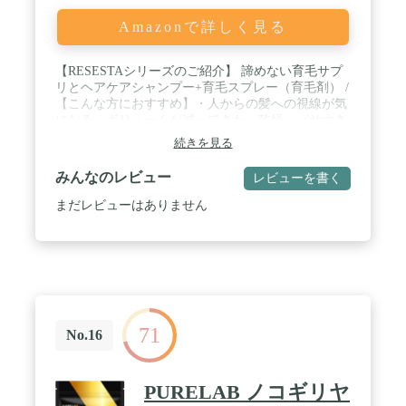
Amazonで詳しく見る
【RESESTAシリーズのご紹介】 諦めない育毛サプ
リとヘアケアシャンプー+育毛スプレー（育毛剤） /
【こんな方におすすめ】・人からの髪への視線が気
になる・ボリュームが減ってきた・乾燥・パサつき
が気になる。そんなお悩みを抱えている方におすす
続きを見る
めです。 / 【豊富な成分】ケラチン7500mg・ノコギ
リヤシ2250mg・19種の成分(ミレットエキス・大豆
みんなのレビュー
レビューを書く
イソフラボン・トマトリコピン・コラーゲンペプチ
ド・黒胡椒・海藻抽出物・コエンザイム・銀杏葉エ
まだレビューはありません
キス・フィーバーフューエキス・ヒハツ抽出物・そ
の他ビタミン群等)を豊富に含んでいるため、豊か
なハリとボリューム増加をこの1粒で。 / 【無添加
素材】本商品は徹底した品質管理を行う日本国内
ISO認定取得工場で生産しており、「保存料」「着
色料」「香料」「防腐剤」は一切使用しておりませ
ん。※日本製 / 【お召上がり方】1日3粒を目安に、
71
水またはぬるま湯と一緒に噛まずにお召し上がり下
No.16
さい。【内容量】90粒
PURELAB ノコギリヤ