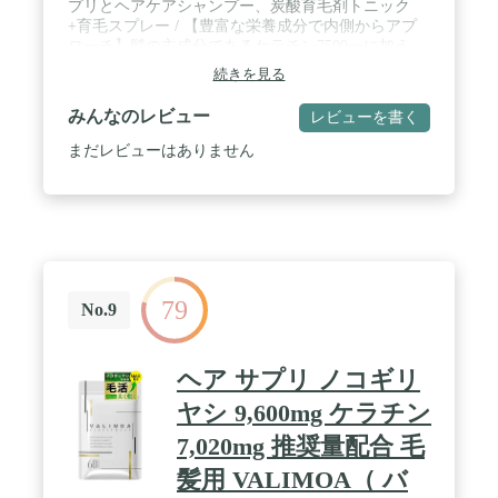
プリとヘアケアシャンプー、炭酸育毛剤トニック
+育毛スプレー / 【豊富な栄養成分で内側からアプ
ローチ】髪の主成分であるケラチン7500㎎に加え
て、ノコギリヤシエキス2250㎎、ミレットエキス、
続きを見る
大豆イソフラボン、亜鉛含有酵母、トマトリコピン
を凝縮して配合しています。 / 【常に若々しくいた
みんなのレビュー
レビューを書く
い方におすすめ】髪の抜けが気になる方、極度の緊
張や運動不足の方、日々の忙しい生活の中でなかな
まだレビューはありません
か必要な栄養素が取れていない方におすすめです。
特に、常に若々しく、自分に自信を持っていたい方
におすすめのサプリメントです。 / 【日本製でやさ
しい4つのフリー処方】自然由来の成分から抽出し
た成分を使用しており、「保存料」「着色料」「香
料」「防腐剤」無添加なので、安全にお飲みいただ
けます。また、GMP認定工場で徹底された品質管理
79
で製造しています。 / 【お召し上がり方】1日3粒を
No.9
目安に、水またはぬるま湯と一緒に噛まずにお召し
上がり下さい。【内容量】90粒
ヘア サプリ ノコギリ
ヤシ 9,600mg ケラチン
7,020mg 推奨量配合 毛
髪用 VALIMOA（ バ