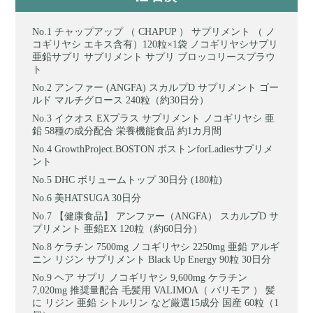
チャップアップ （ CHAPUP ） サプリメント （ ノ
コギリヤシ エキス含有）120粒×1袋 ノコギリヤシサプリ
亜鉛サプリ サプリメント サプリ ブロッコリースプラウ
ト
アンファー (ANGFA) スカルプD サプリメント ゴー
ルド マルチグロース 240粒（約30日分）
イクオス EXプラス サプリメント ノコギリヤシ 亜
鉛 58種の成分配合 栄養機能食品 約1カ月間
GrowthProject.BOSTON ボストンforLadiesサプリメ
ント
DHC ボリュームトップ 30日分 (180粒)
美HATSUGA 30日分
【健康食品】 アンファー（ANGFA） スカルプD サ
プリメント 亜鉛EX 120粒（約60日分）
ケラチン 7500mg ノコギリヤシ 2250mg 亜鉛 アルギ
ニン リジン サプリメント Black Up Energy 90粒 30日分
ヘア サプリ ノコギリヤシ 9,600mg ケラチン
7,020mg 推奨量配合 毛髪用 VALIMOA（ バリモア ） 髪
に リジン 亜鉛 シトルリン など厳選15成分 国産 60粒（1