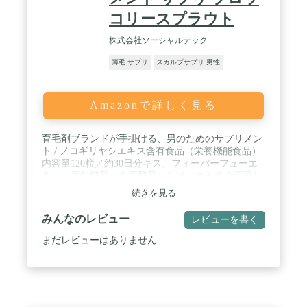
コリースプラウト
株式会社ソーシャルテック
薄毛 サプリ
スカルプサプリ 男性
Amazonで詳しく見る
育毛剤ブランドが手掛ける、男のためのサプリメン
ト / ノコギリヤシエキス含有食品（栄養機能食品）
内容量120粒／約30日分キス、フィーバーフューエ
キス、亜鉛酵母（食用酵母）をはじめとする不足し
がちな栄養をバランスよく配合。 / ノコギリヤシエ
続きを見る
キス、フィーバーフューエキス、亜鉛酵母（食用酵
母）をはじめとする不足しがちな栄養をバランスよ
みんなのレビュー
レビューを書く
く配合。 / 栄養機能食品として1日4粒を目安に、水
またはぬるま湯などでお召し上がりください。
まだレビューはありません