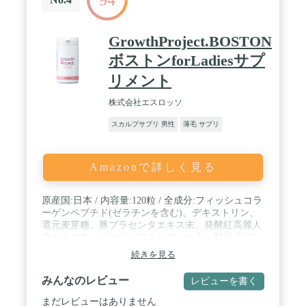
GrowthProject.BOSTON
ボストンforLadiesサプ
リメント
株式会社エスロッソ
スカルプサプリ 男性
薄毛 サプリ
Amazonで詳しく見る
原産国:日本 / 内容量:120粒 / 全成分:フィッシュコラ
ーゲンペプチド(ゼラチンを含む)、デキストリン、
還元麦芽糖、豚プラセンタエキス末、発酵紅高麗人
参エキス末、プエラリアミリフィカ末、酵母(亜鉛
含有)、大豆胚芽抽出物(イソフラボン含有)、イチョ
続きを見る
ウ葉エキス末、ヒハツエキス末、ケラチン加水分解
物、ミレットエキス末、フィーバーフューエキス
みんなのレビュー
レビューを書く
末、MSM、発酵大豆胚芽抽出物(イソフラボン含
有)、酵母(銅含有)、セルロース、L-シスチン、L-ア
まだレビューはありません