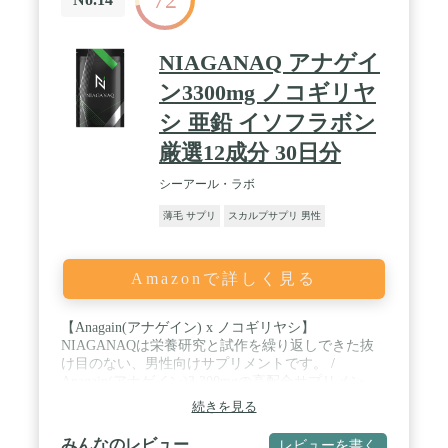
た品質を追求しました。是非一度、お客様の手にと
り、当社が自信を持ってお届けするサプリメントを
お試しください。 / ✅【お召し上がり方】1日2粒を
NIAGANAQ アナゲイ
目安に水やぬるま湯でお召し上がりください。いつ
どのタイミングでお飲みいただいても構いません。
ン3300mg ノコギリヤ
シ 亜鉛 イソフラボン
厳選12成分 30日分
シーアール・ラボ
薄毛 サプリ
スカルプサプリ 男性
Amazonで詳しく見る
【Anagain(アナゲイン) x ノコギリヤシ】
NIAGANAQは栄養研究と試作を繰り返しできた抜
け目のない、男性向けサプリメントです。 /
Anagain(アナゲイン)3,300mgの高配合サプリメン
ト。他にも男性に心強いノコギリヤシ、亜鉛、イソ
続きを見る
フラボン、パントテン酸カルシウム、ビタミ ン
B1、ビタミンB6、ビタミンB2、ビ タミンA、葉
みんなのレビュー
レビューを書く