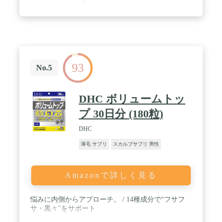
ルギニン、L-リジン塩酸塩、ステアリン酸Ca、酵素
処理ヘスペリジン、微粒二酸化ケイ素、パントテン
酸Ca、シェラック、ビタミンB6、シクロデキストリ
ン、葉酸、ビオチン、ビタミンB12 / 髪質:細い・ボ
リュームがない
93
No.5
DHC ボリュームトッ
プ 30日分 (180粒)
DHC
薄毛 サプリ
スカルプサプリ 男性
Amazonで詳しく見る
悩みに内側からアプローチ。 / 14種成分で“フサフ
サ・黒々"をサポート