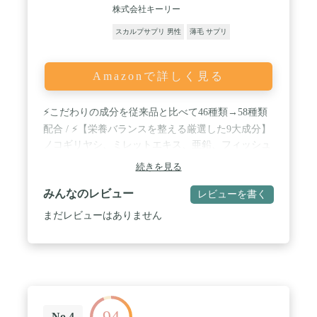
株式会社キーリー
スカルプサプリ 男性
薄毛 サプリ
Amazonで詳しく見る
⚡こだわりの成分を従来品と比べて46種類→58種類
配合 / ⚡【栄養バランスを整える厳選した9大成分】
ノコギリヤシ、ミレットエキス、亜鉛、フィッシュ
コラーゲンペプチド、大豆胚芽抽出物、ヒハツエキ
続きを見る
ス、ビチオン、ビタミンB1、ビタミンE / ⚡【必須ア
ミノ酸9種類全配合】L-リジン、L-バリン、L-ロイ
みんなのレビュー
レビューを書く
シン、L-イソロイシン、L-メチオニン、L-フェニル
アラニン、L-トレオニン、L-トリプトファン、L-ヒ
まだレビューはありません
スチジン / ⚡【カプサイシン×イソフラボン】贅沢配
合！ / ⚡【栄養機能食品】亜鉛、ビチオン、ビタミ
ンB1、ビタミンE
94
No.4