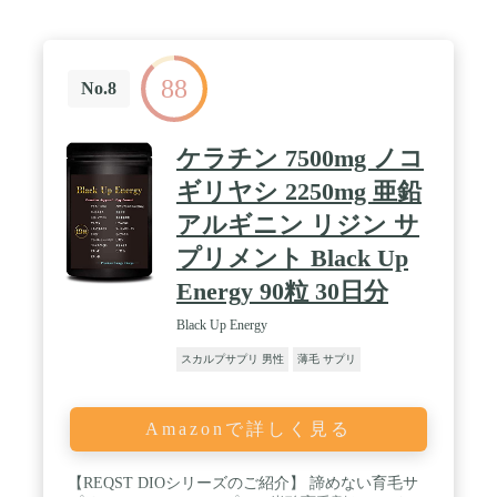
チン加水分解物粉末 70mg ／ 難消化性デキストリン
11.1mg ／ ビタミンC 20mg ／ クエン酸 20mg ／ 黒
胡椒抽出物 0.4mg
88
No.8
ケラチン 7500mg ノコ
ギリヤシ 2250mg 亜鉛
アルギニン リジン サ
プリメント Black Up
Energy 90粒 30日分
Black Up Energy
スカルプサプリ 男性
薄毛 サプリ
Amazonで詳しく見る
【REQST DIOシリーズのご紹介】 諦めない育毛サ