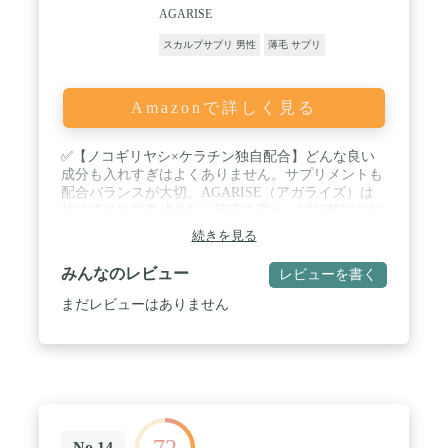
AGARISE
スカルプサプリ 男性
薄毛 サプリ
Amazonで詳しく見る
✅【ノコギリヤシ×ケラチン独自配合】どんな良い
成分も入れすぎはよくありません。サプリメントも
配合バランスが大切。AGARISE（アガライズ）は
特許成分や栄養成分など研究を重ね、試行錯誤の結
果たどり着いた黄金比で配合した抜け目のない男性
続きを見る
用サプリメントです。 / ✅【超臨界抽出法を採用】
ノコギリヤシエキスを効率よく抽出できる超臨界抽
みんなのレビュー
レビューを書く
出法を採用。ムダなく効率的にノコギリヤシのもつ
力を最大限引き出した、高純度なノコギリヤシエキ
まだレビューはありません
スを配合しました。 / ✅【特許取得成分を配合】ノ
コギリヤシエキス、ケラチン、大豆イソフラボン、
ヒハツエキス、フィーバーヒューエキス、亜鉛など
男性に心強い成分に特許取得成分（ツバキ種子エキ
ス）をはじめに各種ビタミンなど厳選した25種の成
分を贅沢配合しました。 / ✅【品質管理も徹底】厚
生労働省が定めた厳しい品質管理基準をクリアした
72
GMP認定国内工場で原料の産地からこだわり徹底し
No.14