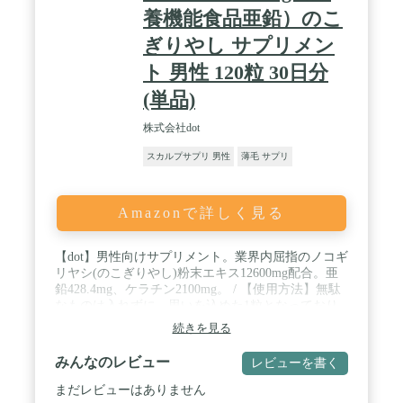
養機能食品亜鉛）のこ
ぎりやし サプリメン
ト 男性 120粒 30日分
(単品)
株式会社dot
スカルプサプリ 男性
薄毛 サプリ
Amazonで詳しく見る
【dot】男性向けサプリメント。業界内屈指のノコギ
リヤシ(のこぎりやし)粉末エキス12600mg配合。亜
鉛428.4mg、ケラチン2100mg。 / 【使用方法】無駄
なものは入れずに、思いを込めた1粒となっており
ますので、1日4粒を目安にお召し上がり下さい。 /
続きを見る
【日本製】国内の工場で製造しており、お客様に安
心してご利用いただけるように細心の注意を払って
みんなのレビュー
レビューを書く
おります。 / 【容量】120粒、30日分
まだレビューはありません