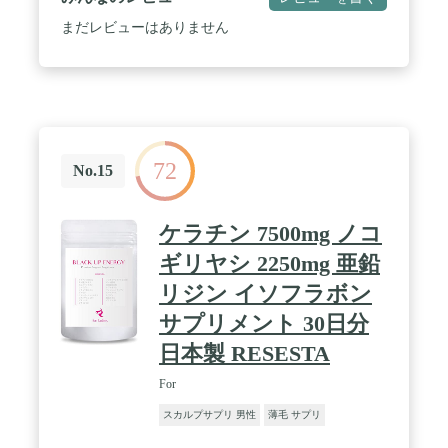
酸、ビタミンD、ビタミンC / 国内の上場企業で製造
しており、お客様に信頼を提供するため徹底した品
まだレビューはありません
質管理の上、出荷しています。 / どこでも気軽に摂
取いただけるよう、シンプルでスタイリッシュなデ
ザインを採用しています。 / NIAGANAQのブランド
名の由来は、ANAGAIN(アナゲイン)の逆さ言葉の
NIAGANA(ナイアガナ)にAXIA(価値あるもの)と
QUALTY（高品質）・QUEST（探求）を合わせま
した。アナゲイン約3,300mg(1袋あたり) ノコギリヤ
72
シエキス末約2,000mg(1袋あたり) ケラチン約
No.15
1,000mg(1袋あたり) 酵母(亜鉛含有)約54mg/1袋あた
り,1.8mg/1日あたり
ケラチン 7500mg ノコ
ギリヤシ 2250mg 亜鉛
リジン イソフラボン
サプリメント 30日分
日本製 RESESTA
For
スカルプサプリ 男性
薄毛 サプリ