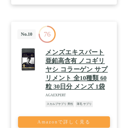
鉛、リジン、シトルリン、バイオペリンをはじめ、
必須アミノ酸やコラーゲンなどの全15種類の厳選成
分を配合。 / ✅【12の無添加を実現】毎日飲むもの
だからこそ、より身体に良いものをという思いか
ら、「保存料」「着色料」「香料」「防腐剤」など
12の無添加を実現したので、安全にお飲みいただけ
76
ます。 / ✅【完全国内生産】高品質かつ安全な商品
No.10
をお届けするために、厳しい検査をクリアした成分
を厳選し、品質管理が徹底された日本国内のGMP認
定工場で製造。第３者機関にて放射能濃度検査も実
メンズエキスパート
施済みです。
亜鉛高含有 ノコギリ
ヤシ コラーゲン サプ
リメント 全10種類 60
粒 30日分 メンズ 1袋
AGAEXPERT
スカルプサプリ 男性
薄毛 サプリ
Amazonで詳しく見る