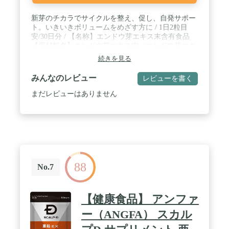
新芽のチカラでサイクルを整え、促し、自発サポー
ト。いきいきボリュームをめざす方に / 1日2粒目
安/30日分 / 【名称】エンドウ芽エキス末含有食品
【原材料名】エンドウ芽エキス末（エンドウ芽エキ
ス、イソマルト）（スイス製造）、ケラチン加水分
続きを見る
解物（ケラチン加水分解物、デキストリン）、還元
麦芽糖水飴、亜鉛酵母、マキベリーエキス末、米胚
みんなのレビュー
レビューを書く
芽エキス加工粉末（米胚芽エキス、澱粉分解物）、
ツバキ種子エキス末/セルロース、ビタミンC、ビタ
まだレビューはありません
ミンE、ステアリン酸Ca、シクロデキストリン、微
粒二酸化ケイ素、クエン酸、セラック、ビタミン
B2、ビタミンB6 / 【内容量】18.0g［1粒重量
300mg×60粒］ / 【栄養成分表示［2粒600mgあた
り］】熱量2.3kcal、たんぱく質0.09g、脂質0.02g、
炭水化物0.45g、食塩相当量0.01g、亜鉛3.0mg、ビタ
ミンB2 1.4mg、ビタミンB6 1.3mg、ビタミンC
88
30mg、ビタミンE 5.0mg、エンドウ芽エキス末
No.7
（AnaGainTM）100mg、ケラチン加水分解物
100mg、米胚芽エキス加工粉末30mg（ポリアミン
0.2％）、マキベリーエキス末25mg、ツバキ種子エ
【健康食品】 アンファ
キス末20mg
ー（ANGFA） スカル