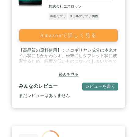
素を配合してあり、バランス良く摂取することがで
株式会社エスロッソ
きます。 / ✅【❗飲み過ぎが心配な方は摂取する量が
調節可能❗】 美髪プレミアは90粒入りですので1日あ
薄毛 サプリ
スカルプサプリ 男性
たりに3粒で1ヶ月分となります。3粒で亜鉛27mgを
摂取することができますが、亜鉛を摂り過ぎる心配
がある方はご自分で量を調節することが可能です。
Amazonで詳しく見る
1日2粒（亜鉛18mg）でしたら1箱で45日分になりま
すし、1日1粒（亜鉛9mg）でしたら1箱で90日分にな
りますので長くご利用いただくことが可能となって
【高品質の原料使用】：ノコギリヤシ成分は本来オ
おります。
イル状にもかかわらず、粉末にしタブレット状に成
形するため、純度が低いものになってしまいがちで
す。しかし、本製品ではソフトカプセル仕様によ
り、高品質なオイルのままの原料を配合。ノコギリ
続きを見る
ヤシの純度が高く、質の良い成分を提供することに
成功しました。 / 【効果的な成分へのこだわり】：
みんなのレビュー
レビューを書く
ノコギリヤシを主成分とし、その他の成分も髪の生
成に必要なものや、その生成をサポートするものに
まだレビューはありません
限定。無駄な成分は配合せず、高品質かつ有効な成
分の提供にこだわりました。 / 【安全性の配慮】：
話題性のみの成分やエビデンスのない成分は使用せ
ず、安全性に配慮した成分のみを使用しました。ま
た、品質維持のためにGMPに準拠した国内工場で徹
底管理・生産しております。 / 【長期的かつ確かな
実績】：販売開始から13年以上の実績があり、ヘア