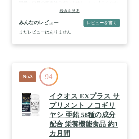
容量・中身の変更はございません。） / 【こんなお
悩み抱えていませんか？】●色々と気を使っている
続きを見る
のに実感を得られない・・・。～それは必要な栄養
素が不足しているかもしれません。～ / 【髪の構成
みんなのレビュー
レビューを書く
から生成まで考えた栄養成分の配合】〚L‐カルニチ
ン〛〚L-シスチン〛〚亜鉛〛〚難消化デキストリ
まだレビューはありません
ン〛 / 【満足感を高める成分配合】L - リジン
500mg・L-カルニチン 300mg・L‐シスチン 240mg・
亜鉛 30mgを凝縮！ / 【原材料名】亜鉛 30mg、L-リ
ジン 500mg、L-シスチン 240mg、L-カルニチンフマ
ル酸塩 300mg、ビタミンB1 25mg、ビタミンB2
12mg、ビタミンB6 10mg、ビタミンB12 60μg、ナイ
アシン 60mg、パントテン酸 30mg、葉酸 200μg、ビ
94
オチン 500μg、銅 6mg、セレン 35μg、ヨウ素 150μg
No.3
イクオス EXプラス サ
プリメント ノコギリ
ヤシ 亜鉛 58種の成分
配合 栄養機能食品 約1
カ月間