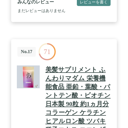
みんなのレビュー
レビューを書く
Q10、亜鉛、コラーゲンなどの人気の24種類の成分
をぎゅっと凝縮しております。 / ✅【製薬会社が開
まだレビューはありません
発した独自処方】安心・安全の国内GMP認定工場で
製造しております。 / ✅【栄養機能食品亜鉛】
PURELABはサポート成分として亜鉛を栄養機能食
品で、表示出来る基準量を含んでいます。
71
No.17
美髪サプリメント ふ
んわりマダム 栄養機
能食品 亜鉛・葉酸・パ
ントテン酸・ビオチン
日本製 90粒 約1ヵ月分
コラーゲン ケラチン
ヒアルロン酸 ツバキ