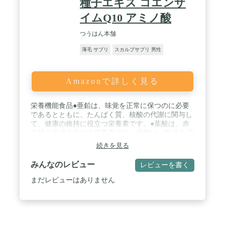
種子エキス コエンザ
イムQ10 アミノ酸
つうはん本舗
薄毛 サプリ
スカルプサプリ 男性
Amazonで詳しく見る
栄養機能食品●亜鉛は、味覚を正常に保つのに必要
であるとともに、たんぱく質、核酸の代謝に関与し
て、健康の維持に役立つ栄養素です。●葉酸は、赤
血球の形成を助ける栄養素です。葉酸は、胎児の 正
常な発育に寄与する栄養素です。●亜鉛、ビオチ
続きを見る
ン、パントテン酸は皮膚や粘膜の健康維持を助ける
栄養素です。 / 栄養成分表示3粒(900mg)あたり：熱
みんなのレビュー
レビューを書く
量 3.42kcal たんぱく質 0.58g 脂質 0.013g 炭水
化物 0.245g 食塩相当量 0.001g 亜鉛 9mg 葉酸
まだレビューはありません
189mcg パントテン酸 5.49mg ビオチン 61.2mcg /
原材料名：ヒハツエキス末（デキストリン・ヒハツ
エキス）（国内製造）、シトル リン、イソマルトデ
キストリン、デキストリン、コラ ーゲンペプチド、
植物発酵エキス粉末（マルトデキストリン、黒砂