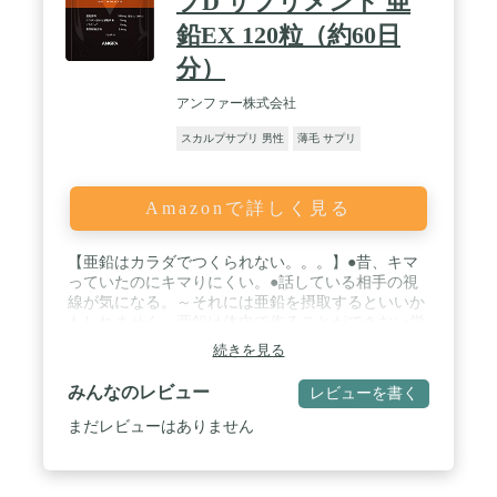
プD サプリメント 亜
鉛EX 120粒（約60日
分）
アンファー株式会社
スカルプサプリ 男性
薄毛 サプリ
Amazonで詳しく見る
【亜鉛はカラダでつくられない。。。】●昔、キマ
っていたのにキマりにくい。●話している相手の視
線が気になる。～それには亜鉛を摂取するといいか
もしれません～亜鉛は体内で作ることができない栄
養素なため、積極的に食事で摂取する必要がありま
続きを見る
す。 / 【亜鉛酵母配合！】必要なアミノ酸を豊富に
含み、吸収率の高い亜鉛酵母を配合！ / 【ケラチン
みんなのレビュー
レビューを書く
をそのまま摂取！】髪の主成分はケラチンというタ
ンパク質です。※この製品はケラチン加水分解物粉
まだレビューはありません
末として配合しています。 / 内容量：120粒（60日
分※1日2粒摂取の場合） / 【内容成分：2粒当た
り】 亜鉛酵母 300mg（亜鉛として30mg） ／ ケラ