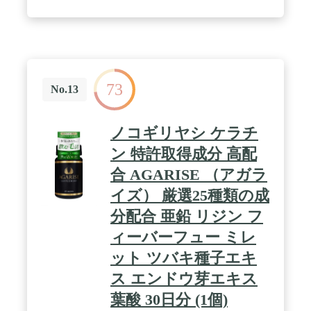
73
No.13
ノコギリヤシ ケラチ
ン 特許取得成分 高配
合 AGARISE （アガラ
イズ） 厳選25種類の成
分配合 亜鉛 リジン フ
ィーバーフュー ミレ
ット ツバキ種子エキ
ス エンドウ芽エキス
葉酸 30日分 (1個)