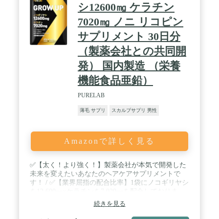
シ12600㎎ ケラチン
7020㎎ ノニ リコピン
サプリメント 30日分
（製薬会社との共同開
発） 国内製造 （栄養
機能食品亜鉛）
PURELAB
薄毛 サプリ
スカルプサプリ 男性
Amazonで詳しく見る
✅【太く！より強く！】製薬会社が本気で開発した
未来を変えたいあなたのヘアケアサプリメントで
す！ / ✅【業界屈指の配合比率】1袋にノコギリヤシ
を12,600㎎×ケラチンを7,020㎎を配合しておりま
す！1日2粒でノコギリヤシ420㎎、ケラチン234㎎摂
続きを見る
取頂けます！ / ✅【24種類の厳選成分配合】リコピ
ン、ノニ、リジン、アルギニン、コエンザイム