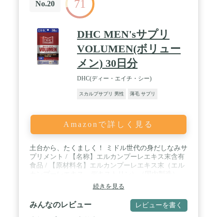
71
ケアサプリメントジャンルにおいてパイオニア的な
No.20
存在。信頼と実績を兼ね備えた商品となっておりま
す。 / 【お召し上がり方】：1日3粒を目安に水又は
ぬるま湯でお召し上がりください。いつどのタイミ
DHC MEN'sサプリ
ングでお飲みいただいても構いませんが、就寝前の
飲用をおすすめしております。（90粒／1ヶ月分
VOLUMEN(ボリュー
メン) 30日分
DHC(ディー・エイチ・シー)
スカルプサプリ 男性
薄毛 サプリ
Amazonで詳しく見る
土台から、たくましく！ ミドル世代の身だしなみサ
プリメント / 【名称】エルカンプーレエキス末含有
食品 / 【原材料名】エルカンプーレエキス末（エル
カンプーレエキス、デキストリン）（国内製造）、
N-アセチルグルコサミン、コラーゲンペプチド、植
続きを見る
物エキス末（黒大豆エキス、黒ごまエキス、桑の実
エキス、ソクハクヨウエキス、桑の葉エキス、紅花
みんなのレビュー
レビューを書く
エキス）、ヒハツエキス末（デキストリン、ヒハツ