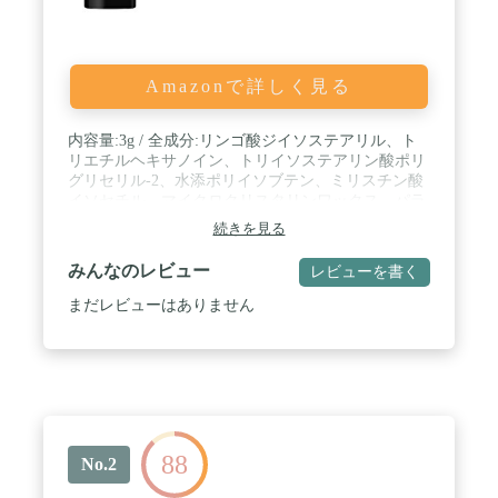
Amazonで詳しく見る
内容量:3g / 全成分:リンゴ酸ジイソステアリル、ト
リエチルヘキサノイン、トリイソステアリン酸ポリ
グリセリル-2、水添ポリイソブテン、ミリスチン酸
イソセチル、マイクロクリスタリンワックス、パラ
フィン、合成ワックスなど / スキンタイプ:全肌質対
続きを見る
応 / お肌のトラブルしっかり隠すスティックコンシ
ーラー。 / なめらかな感触でニキビ跡やクマを自然
みんなのレビュー
レビューを書く
にカバー。
まだレビューはありません
88
No.2