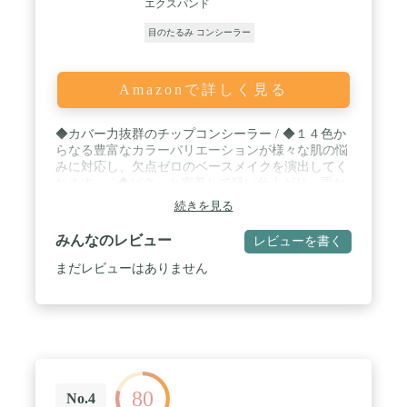
エクスパンド
目のたるみ コンシーラー
Amazonで詳しく見る
◆カバー力抜群のチップコンシーラー / ◆１４色か
らなる豊富なカラーバリエーションが様々な肌の悩
みに対応し、欠点ゼロのベースメイクを演出してく
れます。 / ◆ピタッと密着して軽い仕上がり、重ね
塗りしても厚塗りにならず、カバー力が増す高密度
続きを見る
コンシーラー / ◆ソフトフォーカスパウダーが肌の
欠点をカバーし、ロングラスティングポリマー効果
みんなのレビュー
レビューを書く
で長時間メイクしたての綺麗な肌が続きます。 / ◆
ファンデーション、ＢＢクリームの後、ベースメイ
まだレビューはありません
クの仕上げに使います。 隠したい部分にやさしく
トントンとたたくように伸ばして馴染ませます。
80
No.4