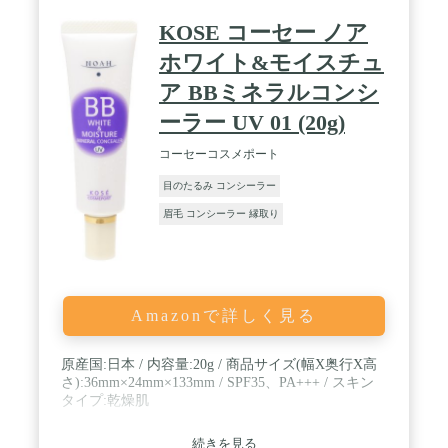
KOSE コーセー ノア
ホワイト&モイスチュ
ア BBミネラルコンシ
ーラー UV 01 (20g)
コーセーコスメポート
目のたるみ コンシーラー
眉毛 コンシーラー 縁取り
Amazonで詳しく見る
原産国:日本 / 内容量:20g / 商品サイズ(幅X奥行X高
さ):36mm×24mm×133mm / SPF35、PA+++ / スキン
タイプ:乾燥肌
続きを見る