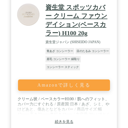
資生堂 スポッツカバ
ー クリーム ファウン
デイション(ベースカ
ラー) H100 20g
資生堂ジャパン (SHISEIDO JAPAN)
青あざ コンシーラー
目のたるみ コンシーラー
眉毛 コンシーラー 縁取り
コンシーラー スティック
Amazonで詳しく見る
クリーム状 / ベースカラーH100 / 肌へのフィット、
カバー力にすぐれる / 原産国:日本 / あざ、シミ、や
けどあと、傷あとなどをカバー / 商品サイズ:幅
42mmx高さ23mmx奥行き42mm / 内容量:20g / ほとん
どのあざやしみ(肝斑)、傷あとをカバーするために
続きを見る
使用できます。(メイクアップによる効果)