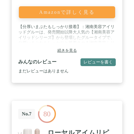
Amazonで詳しく見る
【分厚いまぶたもしっかり接着】：湘南美容アイリ
ッドグルーは、発売開始以降大人気の【湘南美容ア
イリッドシリーズ】から登場したグルータイプで、
分厚いまぶたもしっかりと接着させる湘南美容シリ
ーズ独自の設計となっています。 / 【美容クリニッ
続きを見る
クでも好評】：多くの美容クリニックでもこの商品
は高い評価を受けており、信頼性と実績がありま
みんなのレビュー
レビューを書く
す。 / 【シミュレーション可能なスティック付
き】：商品にはシミュレーションができるスティッ
まだレビューはありません
クもセットされており、使用前に二重のラインを確
認することができます。 / 【簡単な使用方法】：二
重のラインを作りたい場所にグルーを塗り、押し上
げるだけのシンプルな使用方法です。グルーは透明
で目立ちにくく、ウォータープルーフタイプなので
汗や水にも強いです。 / 【日常の悩みに対応】：ま
ぶたが分厚くて重い、目が浮腫んだ時、簡単に二重
80
を作りたいという日常のお悩みを持つ方に特におす
No.7
すめです。
ローヤルアイムリピ