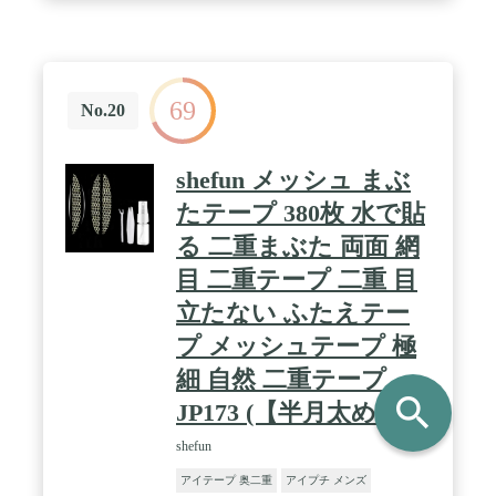
69
No.20
shefun メッシュ まぶ
たテープ 380枚 水で貼
る 二重まぶた 両面 網
目 二重テープ 二重 目
立たない ふたえテー
プ メッシュテープ 極
細 自然 二重テープ
search
JP173 (【半月太め】)
shefun
アイテープ 奥二重
アイプチ メンズ