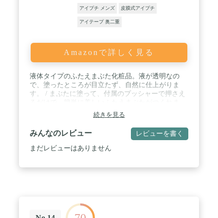
アイプチ メンズ
皮膜式アイプチ
アイテープ 奥二重
Amazonで詳しく見る
液体タイプのふたえまぶた化粧品。液が透明なの
で、塗ったところが目立たず、自然に仕上がりま
す。 / まぶたに塗って、付属のプッシャーで押さえ
るだけで、簡単に美しいふたえまぶたがつくれま
す。 / 接着性にすぐれ、長時間ふたえをキープでき
続きを見る
ます。 / 落とすときは、水を含ませたコットン・テ
ィッシュペーパーなどで簡単にふきとれます。 / ラ
みんなのレビュー
レビューを書く
テックス不使用、無香料・無着色。保湿成分として
植物性コラーゲン・植物性セラミドを配合。
まだレビューはありません
70
No.14