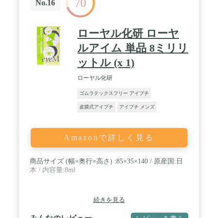
70
No.16
ローヤル化研 ローヤ
ルアイム 単品 8ミリリ
ットル (x 1)
ローヤル化研
ゴムラテックスフリー アイプチ
皮膜式アイプチ
アイプチ メンズ
Amazonで詳しく見る
商品サイズ (幅×奥行×高さ) :85×35×140 / 原産国:日
本 / 内容量:8ml
続きを見る