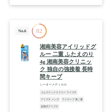
82
No.6
湘南美容アイリッドグ
ルー 二重 ふたえのり
4g 湘南美容クリニッ
ク 独自の強接着 長時
間キープ
シーオーメディカル
ゴムラテックスフリー アイプチ
アイプチ メンズ
アイテープ 奥二重
皮膜式アイプチ