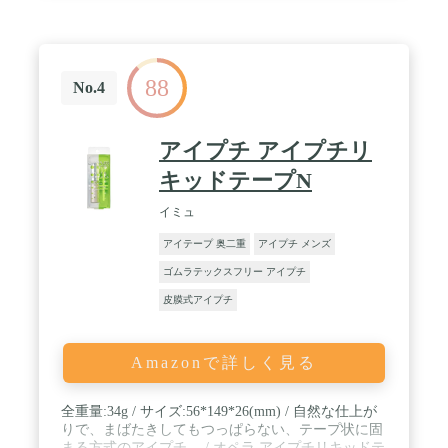
に、まんべんなく液を塗布します。完全に液が乾い
てから、付属のプッシャーでふたえラインの中央あ
たりを軽く押さえながら、そっと目を開けます。※
詳しいご使用方法や落とし方は、説明書をお読みく
88
ださい。 / 【接着ご使用方法】ふたえにしたいライ
No.4
ンが中央にくるように、液を約４～６mm幅塗布し
ます。完全に液が乾く前に、付属のプッシャーでふ
たえラインの中央あたりを軽く押さえながら、そっ
アイプチ アイプチリ
と目を開けます。※詳しいご使用方法や落とし方
は、説明書をお読みください。
キッドテープN
イミュ
アイテープ 奥二重
アイプチ メンズ
ゴムラテックスフリー アイプチ
皮膜式アイプチ
Amazonで詳しく見る
全重量:34g / サイズ:56*149*26(mm) / 自然な仕上が
りで、まばたきしてもつっぱらない、テープ状に固
まる方式のアイプチ。 / オペラ アイプチリキッドテ