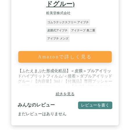
ドグルー)
粧美堂株式会社
ゴムラテックスフリー アイプチ
皮膜式アイプチ
アイテープ 奥二重
アイプチ メンズ
Amazonで詳しく見る
【ふたえまぶた形成化粧品】＜皮膜＞ブルアイリッ
ドハイブリットフィルム/＜接着＞ダブルアイリッド
グルー / 【内容量】3ml / 【付属品】専用プッシャー
（材質：ポリプロピレン） / 【皮膜】皮膜タイプは
自然さを追求したい方におすすめ！薄づきでもしっ
続きを見る
かりとまぶたを支え、テカリも少なくナチュラルな
仕上がりに。調整しやすくムラなく塗れる細筆タイ
みんなのレビュー
レビューを書く
プ / 【接着】接着タイプは希望のふたえラインをし
っかりと固定できるのがポイント！塗りやすいコシ
まだレビューはありません
のある筆先と接着力の強さで細かい調整もしやす
く、初めての方でも安心してお使いいただけます /
【皮膜ご使用方法】ふたえにしたいラインの内側