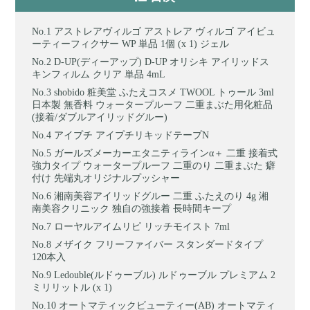
アストレアヴィルゴ アストレア ヴィルゴ アイビュ
ーティーフィクサー WP 単品 1個 (x 1) ジェル
D-UP(ディーアップ) D-UP オリシキ アイリッドス
キンフィルム クリア 単品 4mL
shobido 粧美堂 ふたえコスメ TWOOL トゥール 3ml
日本製 無香料 ウォータープルーフ 二重まぶた用化粧品
(接着/ダブルアイリッドグルー)
アイプチ アイプチリキッドテープN
ガールズメーカーエタニティラインα＋ 二重 接着式
強力タイプ ウォータープルーフ 二重のり 二重まぶた 癖
付け 先端丸オリジナルプッシャー
湘南美容アイリッドグルー 二重 ふたえのり 4g 湘
南美容クリニック 独自の強接着 長時間キープ
ローヤルアイムリピ リッチモイスト 7ml
メザイク フリーファイバー スタンダードタイプ
120本入
Ledouble(ルドゥーブル) ルドゥーブル プレミアム 2
ミリリットル (x 1)
オートマティックビューティー(AB) オートマティ