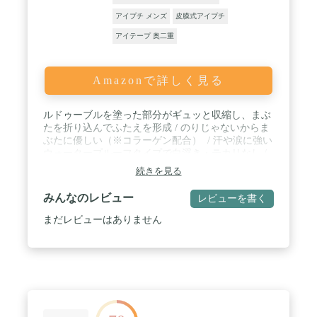
アイプチ メンズ
皮膜式アイプチ
アイテープ 奥二重
Amazonで詳しく見る
ルドゥーブルを塗った部分がギュッと収縮し、まぶ
たを折り込んでふたえを形成 / のりじゃないからま
ぶたに優しい（※コラーゲン配合） ​ / 汗や涙に強い
ウォータープルーフタイプで白浮き・テカリなし /
お肌へ負担なく、お湯で簡単オフ / ルドゥーブルで
続きを見る
おでこに前髪を貼り付けて前髪キープ
みんなのレビュー
レビューを書く
まだレビューはありません