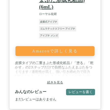
(6mL)
ローヤル化研
皮膜式アイプチ
ゴムラテックスフリー アイプチ
アイプチ メンズ
Amazonで詳しく見る
皮膜タイプの二重まぶた形成化粧品 / 「塗る」「乾
かす」の2ステップだけで自然なふたえまぶたをつ
くります / 速乾性が高く、強い引き締め力で目力
UP! / よりクッキリとしたふたえまぶたに仕上げた
い方におすすめ! / 内容量 : 6mL
続きを見る
みんなのレビュー
レビューを書く
まだレビューはありません