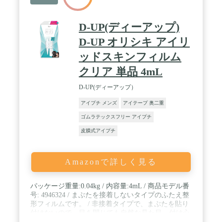
D-UP(ディーアップ)
D-UP オリシキ アイリ
ッドスキンフィルム
クリア 単品 4mL
D-UP(ディーアップ）
アイプチ メンズ
アイテープ 奥二重
ゴムラテックスフリー アイプチ
皮膜式アイプチ
Amazonで詳しく見る
パッケージ重量:0.04kg / 内容量:4mL / 商品モデル番
号: 4946324 / まぶたを接着しないタイプのふたえ整
形フィルムです。 / 非接着タイプで、まぶたを貼り
付けないので、目を閉じても自然な見た目、付け心
地。