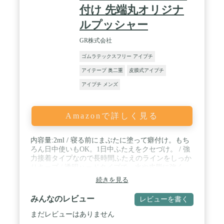
付け 先端丸オリジナ
ルプッシャー
GR株式会社
ゴムラテックスフリー アイプチ
アイテープ 奥二重
皮膜式アイプチ
アイプチ メンズ
Amazonで詳しく見る
内容量:2ml / 寝る前にまぶたに塗って癖付け。もち
ろん日中使いもOK。1日中ふたえをクセづけ。 / 強
力接着タイプなので長時間ふたえのラインをしっか
りキープ / 透明ハードタイプで、水や皮脂に強く、
落ちにくい / 0.1㎜の極細筆で細かいところまでふた
続きを見る
えのラインをデザイン / 先端を丸く設計したオリジ
ナルY棒付き、プッシャーとラインを整えるのに便
みんなのレビュー
レビューを書く
利なライナーの２Wタイプ / エラスチン・コラーゲ
ン・ヒアルロン酸、セラミドなどの保湿成分配合で
まだレビューはありません
1日中まぶたを ケア