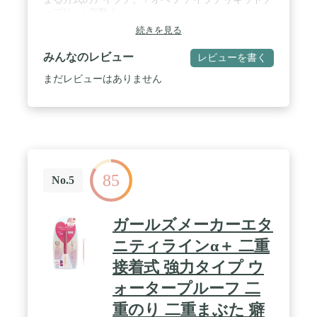
ープN。 / 個数:1
続きを見る
みんなのレビュー
レビューを書く
まだレビューはありません
85
No.5
ガールズメーカーエタ
ニティラインα＋ 二重
接着式 強力タイプ ウ
ォータープルーフ 二
重のり 二重まぶた 癖