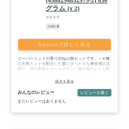
(4580294852975-2) 850
グラム (x 2)
クナイプ
入浴剤 夏
Amazonで詳しく見る
スーパーミントの香り850gx2個セットです。 / ４種
の天然ミントを配合した夏にぴったりな爽快感のる
香り、肌の表面をクールダウン / 地中海のような気
分をお湯に浸ってリラックスタイムイム・・・
続きを見る
みんなのレビュー
レビューを書く
まだレビューはありません