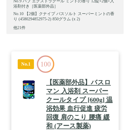
バブ エクストラクール ミントの香り 12錠×2個+入
浴剤付き［医薬部外品］
【2個】クナイプ バスソルト スーパーミントの香
り (4580294852975-2) 850グラム (x 2)
他21件
100
No.1
【医薬部外品】バスロ
マン 入浴剤 スーパー
クールタイプ [600g] 温
浴効果 血行促進 疲労
回復 肩のこり 腰痛 緩
和 (アース製薬)