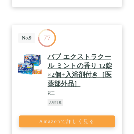
77
No.9
バブ エクストラクー
ル ミントの香り 12錠
×2個+入浴剤付き［医
薬部外品］
花王
入浴剤 夏
Amazonで詳しく見る