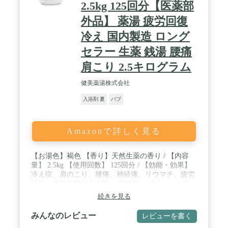
2.5kg 125回分【医薬部
外品】 薬湯 疲労回復
冷え 国内製造 ロング
セラー 生薬 銭湯 腰痛
肩こり 2.5キログラム
健美薬湯株式会社
入浴剤 夏
バブ
Amazonで詳しく見る
【お湯色】褐色 【香り】天然生薬の香り / 【内容
量】 2.5kg 【使用回数】 125回分 / 【効能・効果】
冷え症、肩のこり、腰痛、神経痛、リウマチ、疲労
回復、産前産後の冷え症、 荒れ性、ひび、しもや
け、あかぎれ、しっしん、あせも、にきび、うち
続きを見る
み、くじき、痔 / 【有効成分】センキュウ末、炭酸
水素ナトリウム、硫酸ナトリウム(無水)、炭酸ナト
みんなのレビュー
レビューを書く
リウム(無水) 【その他の成分】流動パラフィン、デ