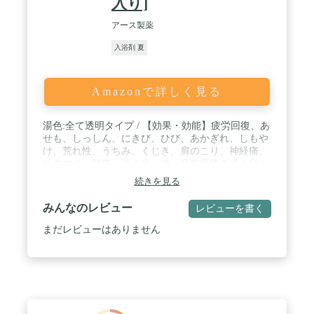
入り]
アース製薬
入浴剤 夏
Amazonで詳しく見る
湯色:全て透明タイプ / 【効果・効能】疲労回復、あ
せも、しっしん、にきび、ひび、あかぎれ、しもや
け、荒れ性、うちみ、くじき、肩のこり、神経痛、
リウマチ、腰痛、冷え症、痔、産前産後の冷え症 /
メーカー:アース製薬株式会社 / 生産国:日本 / 内容
続きを見る
量:12錠 / やさしい無添加タイプ ・合成着色料フリ
ー ・パラベンフリー ・アルコールフリー
みんなのレビュー
レビューを書く
まだレビューはありません