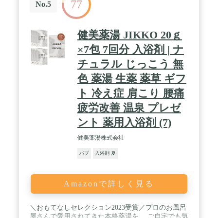
77
No.5
健美薬湯 JIKKO 20ｇ
×7包 7回分 入浴剤 | ナ
チュラル じっこう 無
色 薬湯 生薬 薬草 ギフ
ト 冷え症 肩こり 腰痛
疲労改善 温泉 プレゼ
ント 薬用入浴剤 (7)
健美薬湯株式会社
バブ
入浴剤 夏
Amazonで詳しく見る
＼おもてなしセレクション2023受賞／プロのお風呂
屋さんで愛用されてきた本格薬湯を、 ご自宅でも気