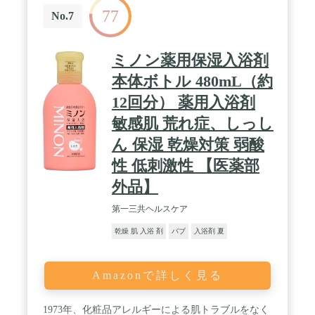
77
No.7
ミノン薬用保湿入浴剤
本体ボトル 480mL（約
12回分） 薬用入浴剤
敏感肌 荒れ症、しっし
ん 保湿 乾燥対策 弱酸
性 低刺激性 【医薬部
外品】
第一三共ヘルスケア
乾燥 肌 入浴 剤
バブ
入浴剤 夏
Amazonで詳しく見る
1973年、化粧品アレルギーによる肌トラブルをなく