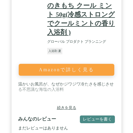
【香り】 グリーンフローラルの香り 【肌質】 敏感
のきもち クール ミン
肌・乾燥肌
ト 50g(冷感ストロング
でクールミントの香り
入浴剤 )
グローバル プロダクト プランニング
入浴剤 夏
Amazonで詳しく見る
温かいお風呂が、なぜかジワジワ冷たさを感じさせ
る不思議な海塩の入浴料
続きを見る
みんなのレビュー
レビューを書く
まだレビューはありません