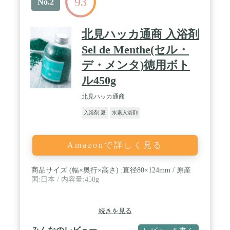
93
No.2
北見ハッカ通商 入浴剤
Sel de Menthe(セル・
デ・メンタ)徳用ボト
ル450g
北見ハッカ通商
入浴剤 夏
水素入浴剤
Amazonで詳しく見る
商品サイズ (幅×奥行×高さ) :直径80×124mm / 原産
国:日本 / 内容量:450g
続きを見る