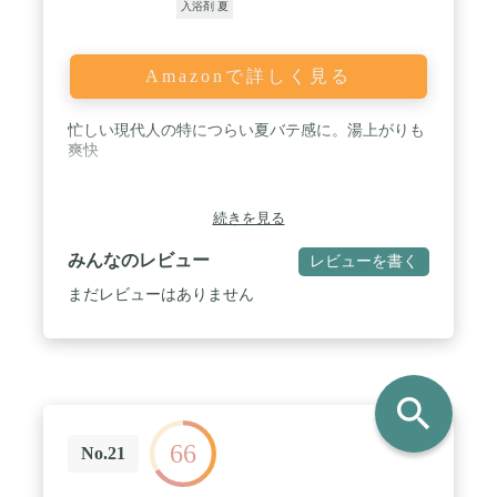
入浴剤 夏
Amazonで詳しく見る
忙しい現代人の特につらい夏バテ感に。湯上がりも
爽快
続きを見る
みんなのレビュー
レビューを書く
まだレビューはありません
search
66
No.21