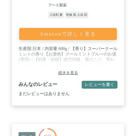
アース製薬
入浴剤 夏
乾燥 肌 入浴 剤
Amazonで詳しく見る
生産国:日本 / 内容量:600g / 【香り】スーパークール
ミントの香り【お湯色】クールミントブルーのお湯
(透明) / 【効果・効能】疲労回復、肩のこり、荒れ
性、腰痛、あせも、しっしん、にきび、ひび、しも
やけ、あかぎれ、うちみ、くじき、神経痛、リウマ
続きを見る
チ、痔、冷え症、産前産後の冷え症 / 商品サイズ
(高さ×奥行×幅): 70mm×110mm×156mm
みんなのレビュー
レビューを書く
まだレビューはありません