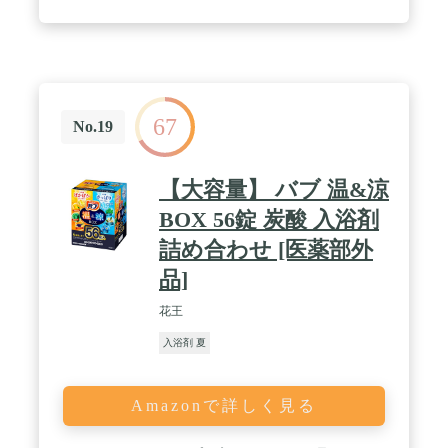
67
No.19
【大容量】 バブ 温&涼
BOX 56錠 炭酸 入浴剤
詰め合わせ [医薬部外
品]
花王
入浴剤 夏
Amazonで詳しく見る