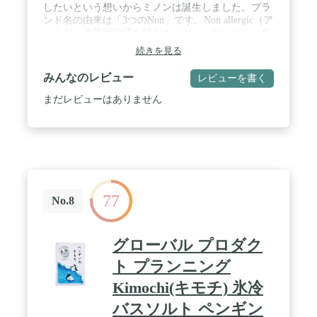
したいという想いからミノンは誕生しました。ブラ
ンド名の由来は「3つのNon」です。Non allergic（ア
レルギーの原因物質を極力カット）、Non toxic（低
刺激性／低毒性）、Non alkaline（弱酸性／アルカリ
続きを見る
性でない） 開発当時から目指している"3つのこだわ
り"で、ミノンは赤ちゃんから高齢の方までお使い
みんなのレビュー
レビューを書く
いただけるために、今もこの考え方を守ったものづ
くりを続けています。 / ミノン薬用保湿入浴剤はバ
まだレビューはありません
リア機能をサポートする保湿成分（11種のアミノ
酸）を配合。入浴効果を高め、肌あれ、しっしんを
和らげる独自処方。まるでお湯に溶けるクリームの
ような乳白色の入浴剤です。保湿剤を塗っていても
乾燥しやすい方、全身の乾燥が気になるかたにおす
すめです。 / 【商品特長】「アミノ酸系保湿成分配
合」「入浴効果を高め、肌あれ・しっしんを和らげ
77
る薬用処方」「アレルギーの原因物質を極力カッ
No.8
ト」「低刺激性」「弱酸性」「微香性」「乳白色」
／大人と一緒に入浴できる赤ちゃんから / 【有効成
分】グリチルリチン酸2K【効能】荒れ性、しっし
グローバル プロダク
ん、ひび、あかぎれ、しもやけ、冷え症、疲労回
復、肩のこり、腰痛、神経痛、リウマチ、あせも、
ト プランニング
にきび、くじき、うちみ、痔、産前産後の冷え症の
Kimochi(キモチ) 氷冷
方に。 / アレルギーテスト済み（すべての方にアレ
ルギーが起こらないというわけではありません）
バスソルト ペンギン
【内容量】 480mL＜約12回分＞ 【原産国】 日本