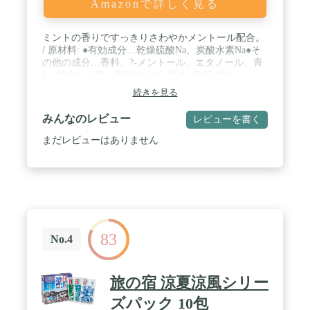
Amazonで詳しく見る
ミントの香りですっきりさわやかメントール配合。
/ 原材料: ●有効成分…乾燥硫酸Na、炭酸水素Na●そ
の他の成分…香料、?‐メントール、エタノール、青
1、無水ケイ酸 / 商品サイズ (高さ×奥行×幅):
158mm×80mm×80mm / ブラント名: ライオンケミカ
続きを見る
ル / メーカー名: ライオンケミカル
みんなのレビュー
レビューを書く
まだレビューはありません
83
No.4
旅の宿 涼夏涼風シリー
ズパック 10包