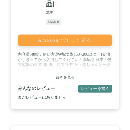
品]
花王
入浴剤 夏
Amazonで詳しく見る
内容量:48錠 / 使い方:浴槽の湯(150~200L)に、1錠溶
かしきってから入浴してください / 原産地:日本 / 包
装容器の材質:箱:紙、個装袋:PP,M / 赤ちゃんと一緒
に入浴する時も使えます / バブ:森の香り〔湯の色:
ナチュラルグリーン(透明タイプ)〕、ゆずの香り
続きを見る
〔湯の色:ナチュラルイエロー(透明タイプ)〕、ラベ
ンダーの香り〔湯の色:ナチュラルパープル(透明タ
みんなのレビュー
レビューを書く
イプ)〕 / バブクール:マリンフラワーの香り〔湯の
色:クリアパープル(透明タイプ)〕、ミントの香り
まだレビューはありません
〔湯の色:フレッシュブルー(透明タイプ)〕、ブルー
ウォーターリリーの香り〔湯の色:クリアブルー(透
明タイプ) 〕