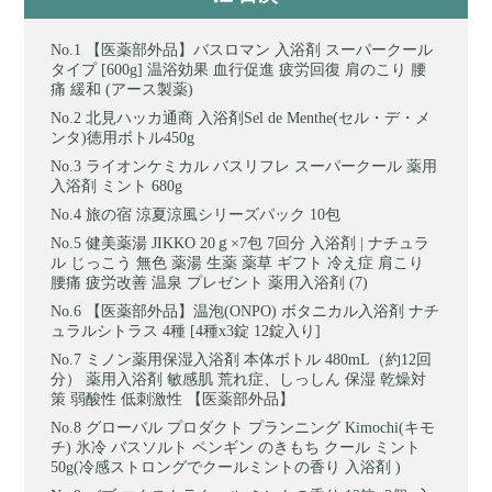
【医薬部外品】バスロマン 入浴剤 スーパークール
タイプ [600g] 温浴効果 血行促進 疲労回復 肩のこり 腰
痛 緩和 (アース製薬)
北見ハッカ通商 入浴剤Sel de Menthe(セル・デ・メ
ンタ)徳用ボトル450g
ライオンケミカル バスリフレ スーパークール 薬用
入浴剤 ミント 680g
旅の宿 涼夏涼風シリーズパック 10包
健美薬湯 JIKKO 20ｇ×7包 7回分 入浴剤 | ナチュラ
ル じっこう 無色 薬湯 生薬 薬草 ギフト 冷え症 肩こり
腰痛 疲労改善 温泉 プレゼント 薬用入浴剤 (7)
【医薬部外品】温泡(ONPO) ボタニカル入浴剤 ナチ
ュラルシトラス 4種 [4種x3錠 12錠入り]
ミノン薬用保湿入浴剤 本体ボトル 480mL（約12回
分） 薬用入浴剤 敏感肌 荒れ症、しっしん 保湿 乾燥対
策 弱酸性 低刺激性 【医薬部外品】
グローバル プロダクト プランニング Kimochi(キモ
チ) 氷冷 バスソルト ペンギン のきもち クール ミント
50g(冷感ストロングでクールミントの香り 入浴剤 )