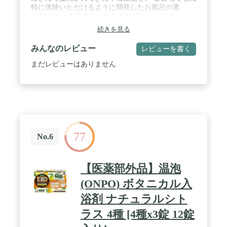
軽に体験いただけるように開発したお風呂の素
「JIKKO」 生薬で温める入浴剤ブランドです。 /
【こんな方にオススメ】毎朝体が重い、 スッキリ起
続きを見る
きられない。体がガチガチで痛い、辛い 疲れが取れ
ない。日々イライラ、モヤモヤ、 元気がでない。 /
みんなのレビュー
レビューを書く
【2つの特徴】＜「生薬＝川芎センキュウ」で温め
る＞微粉末にした生薬を高配合。 生薬成分が濃厚に
まだレビューはありません
広がり、 高い温熱効果を発揮。（当社比）、＜「ミ
ネラル」で熱を逃さない＞4種のミネラル塩が温浴
効果を高め、 温もりキープ。疲れや痛みをラクに
し、 カラダをサポートします！ / 【17種の効能・効
果】慢性的な冷え症・疲労回復から、腰痛・肩こり
など痛み、肌の保湿力まで効く！ / [内容量] 20ｇ×7
包 / [香り] 天然生薬の香り / [湯色] 無色 / [販売名]
77
温浴素じっこう８ａ【医薬部外品】 / [ご注意] 本品
No.6
には浴槽・風呂釜をいためるイオウは入っておりま
せん。 全自動給湯器や24時間風呂の場合、機種によ
ってはご使用になれない場合があります。お使いの
【医薬部外品】温泡
機種の説明書をご確認の上ご使用ください。 洗髪・
洗顔にもお使いになれますが、すすぎは清水で行っ
(ONPO) ボタニカル入
てください。 残り湯で洗濯はできません。
浴剤 ナチュラルシト
ラス 4種 [4種x3錠 12錠