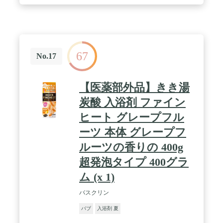
67
No.17
【医薬部外品】きき湯
炭酸 入浴剤 ファイン
ヒート グレープフル
ーツ 本体 グレープフ
ルーツの香りの 400g
超発泡タイプ 400グラ
ム (x 1)
バスクリン
バブ
入浴剤 夏