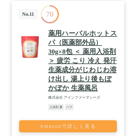
70
No.11
薬用ハーバルホットス
パ（医薬部外品）
30g×8包 ＜ 薬用入浴剤
＞ 疲労 こり 冷え 発汗
生薬成分がじわじわ溶
け出し 湯上り後もぽ
かぽか 生薬風呂
株式会社 アインファーマシーズ
入浴剤 夏
バブ
Amazonで詳しく見る