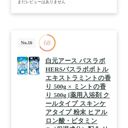
キストリン、赤102、赤106、黄5、黄202(1)、緑
まだレビューはありません
204、青1、香料 / 【販売名】温浴素じっこう9 【原
産国】日本
68
No.16
白元アース バスラボ
HERSバスラボボトル
エキストラミントの香
り 500g × ミントの香
り 500g [薬用入浴剤 ク
ールタイプ スキンケ
アタイプ 粉末 ヒアル
ロン酸・ビタミン