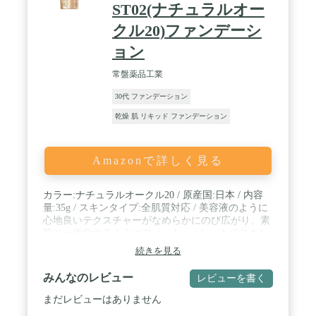
ST02(ナチュラルオー
クル20)ファンデーシ
ョン
常盤薬品工業
30代 ファンデーション
乾燥 肌 リキッド ファンデーション
Amazonで詳しく見る
カラー:ナチュラルオークル20 / 原産国:日本 / 内容
量:35g / スキンタイプ:全肌質対応 / 美容液のように
心地良いテクスチャーがなめらかにのび広がり、素
肌と一体化するようにフィット。 / しっかりスキン
ケアしたような保湿感をもたらす。 / ミラーボール
続きを見る
型パウダーが光を多方向に拡散し、素肌以上に透明
感あふれるツヤ肌を演出。
みんなのレビュー
レビューを書く
まだレビューはありません