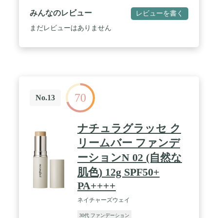
け心地で薄付きなのに高いカバー力。長時間崩れ知
みんなのレビュー
レビューを書く
らずの美肌に仕上げるカバー力と持続力が抜群、赤
み、黄ぐすみ、毛穴などをしっかりカバーできま
まだレビューはありません
す。美しい仕上がりを1日中キープします。 / 高密
着で長時間キープ：付属のパフに細かく入った切り
込みが特徴で、ファンデーションをパフの中にしっ
かり吸収させ、肌にのせたときに均一に密着するよ
うにつくられています。高い密着性で汗や皮脂に強
く、激しい運動、高温多湿な環境の中でも崩れない
ので、夏にもぴったりです。 / ブルーライトカッ
70
ト：アモーレパシフィックのクッション初のブルー
No.13
ライトカット機能付き、PC、スマートフォンのブル
ーライトからお肌を守ります。 / 3カラー展開:アモ
ーレパシフィック独自のカラーデータをともに設計
ナチュラグラッセ ク
されました。全3色のカラー展開で、お肌にぴった
りなカラーが選べます。人気な韓国コスメです。
リームバー ファンデ
ーションN 02 (自然な
肌色) 12g SPF50+
PA++++
ネイチャーズウェイ
30代 ファンデーション