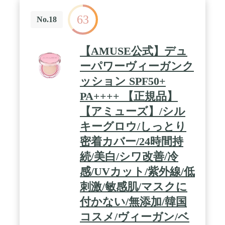
63
No.18
【AMUSE公式】デュ
ーパワーヴィーガンク
ッション SPF50+
PA++++ 【正規品】
【アミューズ】/シル
キーグロウ/しっとり
密着カバー/24時間持
続/美白/シワ改善/冷
感/UVカット/紫外線/低
刺激/敏感肌/マスクに
付かない/無添加/韓国
コスメ/ヴィーガン/ベ