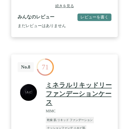
コン、タルク、セスキイソステアリン酸ソルビタ
続きを見る
ン、カプリリルメチコン、アミノプロピルジメチコ
ン、(アクリル酸アルキル/ジメチコン)コポリマー、
みんなのレビュー
レビューを書く
ジメチコン、シリカ、アルミナ、ポリクオタニウ
ム-61、ベントナイト、ヒアルロン酸Na、トリメト
まだレビューはありません
キシシリルジメチコン、マイカ、酸化スズ、メチコ
ン、ステアリン酸スクロース、水酸化Al、パルミチ
ン酸スクロース、ジステアルジモニウムヘクトライ
ト、ステアリン酸、ミリスチン酸、プロピルパラベ
ン、トコフェロール、メチルパラベン、+/-:酸化チ
タン、酸化鉄 / スキンタイプ:ドライ
71
No.8
ミネラルリキッドリー
ファンデーションケー
ス
MIMC
乾燥 肌 リキッド ファンデーション
クッションファンデ ニキビ肌