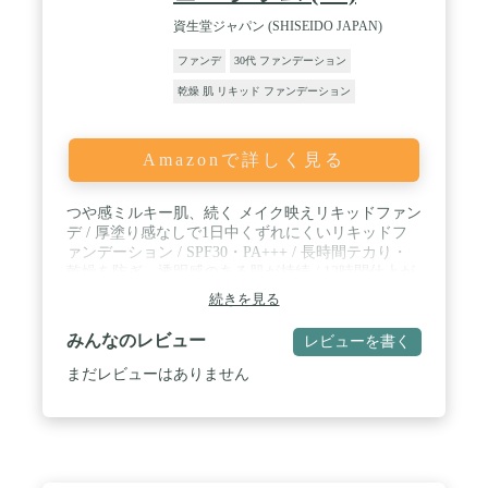
資生堂ジャパン (SHISEIDO JAPAN)
ファンデ
30代 ファンデーション
乾燥 肌 リキッド ファンデーション
Amazonで詳しく見る
つや感ミルキー肌、続く メイク映えリキッドファン
デ / 厚塗り感なしで1日中くずれにくいリキッドフ
ァンデーション / SPF30・PA+++ / 長時間テカり・
乾燥を防ぎ、透明感のある肌が持続 / 12時間仕上が
り持続テスト(テカり防止・毛穴の目立ち・薄れ)デ
続きを見る
ータ取得済み(メーカー調べ・効果には個人差があ
ります)。
みんなのレビュー
レビューを書く
まだレビューはありません