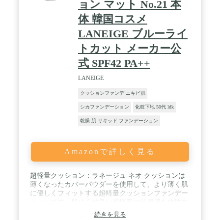
ョン マット No.21 本
体 韓国コスメ
LANEIGE ブルーライ
トカット メーカー公
式 SPF42 PA++
LANEIGE
クッションファンデ ニキビ肌
シカファンデーション
化粧下地 50代 ldk
乾燥 肌 リキッド ファンデーション
Amazonで詳しく見る
超軽量クッション：ラネージュ ネオ クッションは
薄くなったカバーパウダーを使用して、より薄く肌
に優しくフィットする超軽量クッションファンデー
ションです。肌に心地良い超軽量の使用感を体験す
ることができます。 / 肌に優しい超軽量カバー力：
続きを見る
汗と皮脂に強いスウェットプルーフ採用し、軽いつ