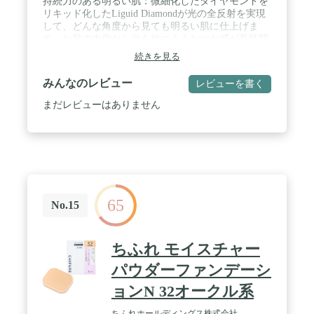
持続力のある明るい肌：微細化したダイヤモンドを
リキッド化したLiguid Diamondが光の全反射を実現
して、どんな角度から見ても明るい肌に仕上げま
す。お肌の内側から光を放つようなツヤ感が長時間
続きます。 / うるツヤ：肌に潤いを与えてくれる保
続きを見る
湿成分でしっとり潤い肌を長時間キープしてくれま
す。お肌の奥まで、ミストを吹きかけたようなうる
みんなのレビュー
レビューを書く
ツヤ肌へと導いてくれます。 / 華やかな仕上がり：
付属の反射光パフで、より均一でなめらかに密着さ
まだレビューはありません
せます。ネオ クッション グロウはナイアシンアミ
ドが配合されており、均一に肌を整え、くすんだ肌
を明るい印象を演出することができます。 / ブルー
ライトカット：アモーレパシフィックのクッション
初のブルーライトカット機能付き、PC、スマートフ
ォンのブルーライトからお肌を守ります。 / 3カラ
ー展開:アモーレパシフィック独自のカラーデータを
65
ともに設計されました。全3色のカラー展開で、お
No.15
肌にぴったりなカラーが選べます。人気な韓国コス
メです。
ちふれ モイスチャー
パウダーファンデーシ
ョンN 32オークル系
ちふれホールディングス株式会社