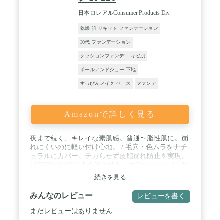
日本ロレアルConsumer Products Div.
乾燥 肌 リキッド ファンデーション
30代 ファンデーション
クッションファンデ ニキビ肌
ポールアンドジョー 下地
すっぴんメイク ベース
ファンデ
Amazonで詳しく見る
夜まで続く、キレイな素肌感。普通〜脂性肌に。崩
れにくいのに軽い付け心地。 / 毛穴・色ムラをナチ
ュラルにカバー。テカらせず皮脂崩れ防止を実現。
/ SPF22の日焼け止め効果付き。エアロジェル(*1)配
合で、うるおい感は残しつつ油分を吸収。しっかり
続きを見る
密着。13色展開 / スキンケア等で肌を整えた後、手
の甲にファンデーションを適量とり、指先で両ほ
みんなのレビュー
レビューを書く
ほ・額・鼻・あごの5点に置き、顔全体になじませ
てください。 / 内容:メイベリン フィットミー リキ
まだレビューはありません
ッド ファンデーション R 120 1個