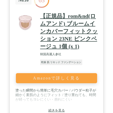
65
No.16
【正規品】rom&nd(ロ
ムアンド) ブルームイ
ンカバーフィットクッ
ション 23NE ピンクベ
ージュ 1個 (x 1)
韓国高麗人参社
乾燥 肌 リキッド ファンデーション
Amazonで詳しく見る
塗った瞬間から簡単に毛穴カバー / パウダー粒子が
細かく素肌のようにフィット / 塗り重ねても、時間
が経ってもヨレにくい・崩れにくい
続きを見る