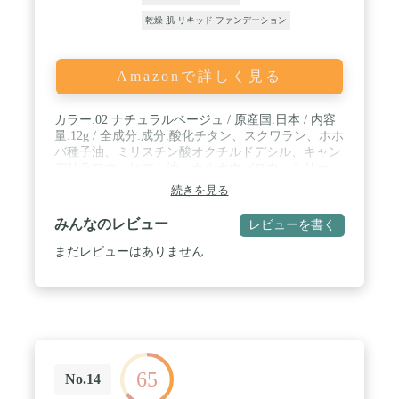
乾燥 肌 リキッド ファンデーション
Amazonで詳しく見る
カラー:02 ナチュラルベージュ / 原産国:日本 / 内容
量:12g / 全成分:成分:酸化チタン、スクワラン、ホホ
バ種子油、ミリスチン酸オクチルドデシル、キャン
デリラロウ、ヒマシ油、カルナウバロウ、シリカ、
ミツロウ、オリーブ果実油*1、ヒポファエラムノイ
続きを見る
デス果実油*1、キサントフィル、クロフサスグリ種
子油*1、ビルベリー葉エキス*2、水添ヒマシ油、ス
みんなのレビュー
レビューを書く
クロース、タピオカデンプン、トコフェロール、
水、水酸化Al、(+/-)酸化鉄、マイカ *1オーガニック
まだレビューはありません
成分 *2ワイルドクラフト成分 / スキンタイプ:全肌
質対応
65
No.14