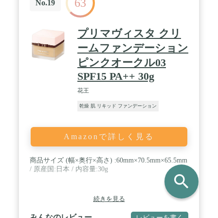
63
No.19
プリマヴィスタ クリ
ームファンデーション
ピンクオークル03
SPF15 PA++ 30g
花王
乾燥 肌 リキッド ファンデーション
Amazonで詳しく見る
商品サイズ (幅×奥行×高さ) :60mm×70.5mm×65.5mm
/ 原産国:日本 / 内容量:30g
search
続きを見る
みんなのレビュー
レビューを書く