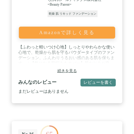
=Beauty Parent=
乾燥 肌 リキッド ファンデーション
Amazonで詳しく見る
【ふわっと軽いつけ心地】しっとりやわらかな使い
心地で、乾燥から肌を守るパウダータイプのファン
デーション。ふんわりうるおい感のある肌を保ちま
す。 / 【気になる肌悩みをカバー】肌なじみが良
く、なめらかにのびて肌に溶け込むようにフィッ
続きを見る
ト。毛穴や色ムラを自然にカバーし、凹凸のないキ
メ細かい美肌に仕上げます。 / 【ナチュラルな仕上
みんなのレビュー
レビューを書く
がり】自然なつや感と立体感のある仕上がり。くす
みを防ぎ、ふんわりとしたやわらかな印象の肌に仕
まだレビューはありません
上げます。 / 【UVカット効果】SPF20・PA++。日
中の紫外線から肌を守ります。 / ケース・スポンジ
は別売りです。