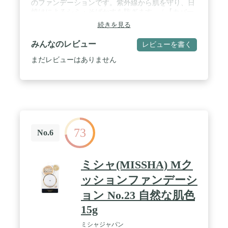
のファンデーションです。紫外線から肌を守り、日
焼けによるシミ・そばかすを防ぎます。 / 【カバー
力がありつつナチュラルな仕上がり】素肌になじ
続きを見る
む、軽い使い心地のリキッドファンデーション。薄
く均一に密着し、色ムラや凹凸をカバーしながらも
みんなのレビュー
レビューを書く
自然な仕上がりです。 / 【保湿成分配合*】しっと
りとした仕上がりで、乾燥を防ぎます。肌のうるお
まだレビューはありません
いを守りつつ、ベタつかないさらっとした使い心地
です。*ヒアルロン酸・トレハロース配合 / 【崩れ
にくいウォータープルーフタイプ】水・汗・皮脂に
強い、長時間美しいベースメイクをキープして化粧
崩れしにくいファンデーションです。 / 【UVカット
効果】SPF35・PA+++
73
No.6
ミシャ(MISSHA) Мク
ッションファンデーシ
ョン No.23 自然な肌色
15g
ミシャジャパン