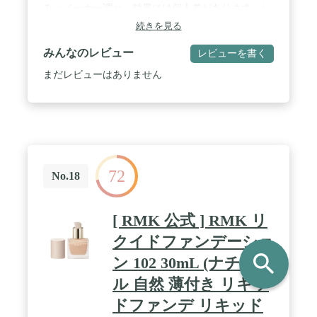
み（メーカー調べ・効果には個人差があります。）
続きを見る
みんなのレビュー
レビューを書く
まだレビューはありません
72
No.18
[ RMK 公式 ] RMK リ
クイドファンデーショ
search
ン 102 30mL (ナチュラ
ル 自然 薄付き リキッ
ドファンデ リキッド