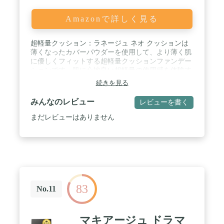
Amazonで詳しく見る
超軽量クッション：ラネージュ ネオ クッションは
薄くなったカバーパウダーを使用して、より薄く肌
に優しくフィットする超軽量クッションファンデー
ションです。肌に心地良い超軽量の使用感を体験す
ることができます。 / 肌に優しい超軽量カバー力：
続きを見る
汗と皮脂に強いスウェットプルーフ採用し、軽いつ
け心地で薄付きなのに高いカバー力。長時間崩れ知
みんなのレビュー
レビューを書く
らずの美肌に仕上げるカバー力と持続力が抜群、赤
み、黄ぐすみ、毛穴などをしっかりカバーできま
まだレビューはありません
す。美しい仕上がりを1日中キープします。 / 高密
着で長時間キープ：付属のパフに細かく入った切り
込みが特徴で、ファンデーションをパフの中にしっ
かり吸収させ、肌にのせたときに均一に密着するよ
うにつくられています。高い密着性で汗や皮脂に強
く、激しい運動、高温多湿な環境の中でも崩れない
ので、夏にもぴったりです。 / ブルーライトカッ
83
ト：アモーレパシフィックのクッション初のブルー
No.11
ライトカット機能付き、PC、スマートフォンのブル
ーライトからお肌を守ります。 / 3カラー展開:アモ
ーレパシフィック独自のカラーデータをともに設計
マキアージュ ドラマ
されました。全3色のカラー展開で、お肌にぴった