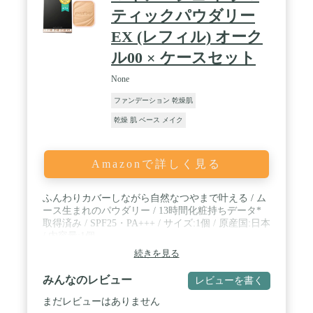
りなカラーが選べます。人気な韓国コスメです。
ティックパウダリー
EX (レフィル) オーク
ル00 × ケースセット
None
ファンデーション 乾燥肌
乾燥 肌 ベース メイク
Amazonで詳しく見る
ふんわりカバーしながら自然なつやまで叶える / ム
ース生まれのパウダリー / 13時間化粧持ちデータ*
取得済み / SPF25・PA+++ / サイズ:1個 / 原産国:日本
/ 内容量:1個
続きを見る
みんなのレビュー
レビューを書く
まだレビューはありません