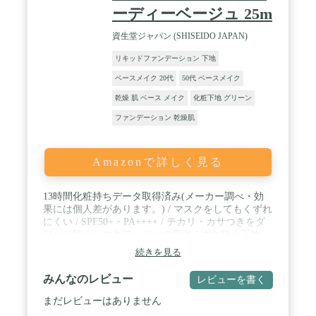
ーディーベージュ 25m
資生堂ジャパン (SHISEIDO JAPAN)
リキッドファンデーション 下地
ベースメイク 20代
50代 ベースメイク
乾燥 肌 ベース メイク
化粧下地 グリーン
ファンデーション 乾燥肌
Amazonで詳しく見る
13時間化粧持ちデータ取得済み(メーカー調べ・効
果には個人差があります。) / マスクをしてもくずれ
にくい / SPF50+・PA++++ / テカリ・カサつきをダ
ブルで防ぐ、マキアージュの最強くずれ防止下地 /
新たに肌全体を覆う「うるさらセンサーコート」を
続きを見る
搭載。湿度に応じて、コートという面状で水分の通
しやすさを調整することが可能となったため、どん
みんなのレビュー
レビューを書く
な時でも快適な肌状態をキープする力が向上!
まだレビューはありません