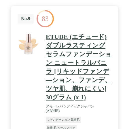
83
No.9
ETUDE (エチュード)
ダブルラスティング
セラムファンデーショ
ン ニュートラルバニ
ラ [リキッドファンデ
―ション、ファンデ、
ツヤ肌、崩れにくい]
30グラム (x 1)
アモーレパシフィックジャパン
(AB9HB)
ファンデーション 乾燥肌
乾燥 肌 ベース メイク