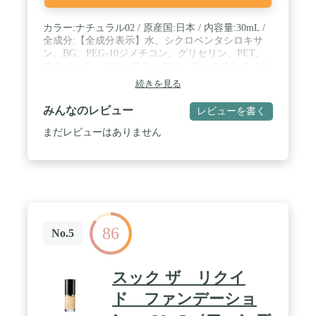
カラー:ナチュラル02 / 原産国:日本 / 内容量:30mL /
全成分:【全成分表示】水、シクロペンタシロキサ
ン、BG、PEG-10ジメチコン、グリセリン、PET、
エタノール、ジフェニルシロキシフェニルトリメチ
コン、タルク、セスキイソステアリン酸ソルビタ
続きを見る
ン、カプリリルメチコン、アミノプロピルジメチコ
ン、(アクリル酸アルキル/ジメチコン)コポリマー、
みんなのレビュー
レビューを書く
ジメチコン、シリカ、アルミナ、ポリクオタニウ
ム-61、ベントナイト、ヒアルロン酸Na、トリメト
まだレビューはありません
キシシリルジメチコン、マイカ、酸化スズ、メチコ
ン、ステアリン酸スクロース、水酸化Al、パルミチ
ン酸スクロース、ジステアルジモニウムヘクトライ
ト、ステアリン酸、ミリスチン酸、プロピルパラベ
ン、トコフェロール、メチルパラベン、+/-:酸化チ
タン、酸化鉄 / スキンタイプ:ドライ
86
No.5
スック ザ リクイ
ド ファンデーショ