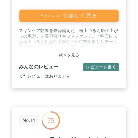
Amazonで詳しく見る
スキンケア効果を兼ね備えた、極上つるん肌仕上が
りの毛穴レス美容液リキッドファンデ。 / 毛穴レス
な極上つるん肌な仕上がり / 13時間化粧もちデータ
取得済（メーカー調べ。効果には個人差がありま
す。） / SPF50+・PA++++ / 浸透型うるおい美容液
続きを見る
によるスキンケア効果
みんなのレビュー
レビューを書く
まだレビューはありません
75
No.14