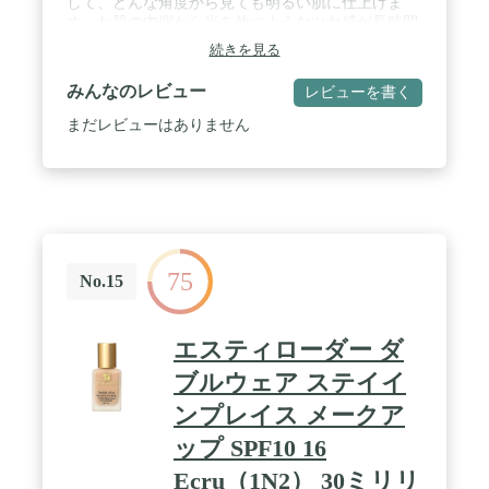
して、どんな角度から見ても明るい肌に仕上げま
す。お肌の内側から光を放つようなツヤ感が長時間
続きます。 / うるツヤ：肌に潤いを与えてくれる保
続きを見る
湿成分でしっとり潤い肌を長時間キープしてくれま
す。お肌の奥まで、ミストを吹きかけたようなうる
みんなのレビュー
レビューを書く
ツヤ肌へと導いてくれます。 / 華やかな仕上がり：
付属の反射光パフで、より均一でなめらかに密着さ
まだレビューはありません
せます。ネオ クッション グロウはナイアシンアミ
ドが配合されており、均一に肌を整え、くすんだ肌
を明るい印象を演出することができます。 / ブルー
ライトカット：アモーレパシフィックのクッション
初のブルーライトカット機能付き、PC、スマートフ
ォンのブルーライトからお肌を守ります。 / 3カラ
ー展開:アモーレパシフィック独自のカラーデータを
75
ともに設計されました。全3色のカラー展開で、お
No.15
肌にぴったりなカラーが選べます。人気な韓国コス
メです。
エスティローダー ダ
ブルウェア ステイイ
ンプレイス メークア
ップ SPF10 16
Ecru（1N2） 30ミリリ