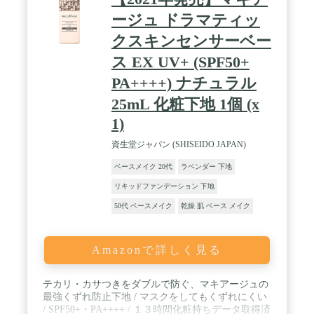
ージュ ドラマティッ
クスキンセンサーベー
ス EX UV+ (SPF50+
PA++++) ナチュラル
25mL 化粧下地 1個 (x
1)
資生堂ジャパン (SHISEIDO JAPAN)
ベースメイク 20代
ラベンダー 下地
リキッドファンデーション 下地
50代 ベースメイク
乾燥 肌 ベース メイク
Amazonで詳しく見る
テカリ・カサつきをダブルで防ぐ、マキアージュの
最強くずれ防止下地 / マスクをしてもくずれにくい
/ SPF50+・PA++++ / １３時間化粧持ちデータ取得済