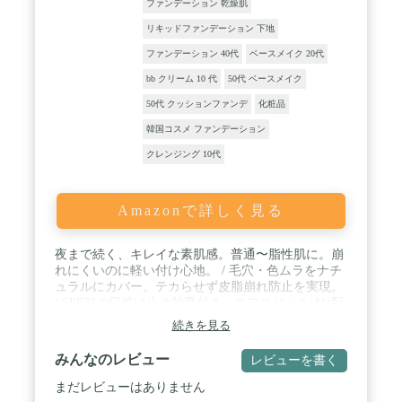
ファンデーション 乾燥肌
リキッドファンデーション 下地
ファンデーション 40代
ベースメイク 20代
bb クリーム 10 代
50代 ベースメイク
50代 クッションファンデ
化粧品
韓国コスメ ファンデーション
クレンジング 10代
Amazonで詳しく見る
夜まで続く、キレイな素肌感。普通〜脂性肌に。崩
れにくいのに軽い付け心地。 / 毛穴・色ムラをナチ
ュラルにカバー。テカらせず皮脂崩れ防止を実現。
/ SPF22の日焼け止め効果付き。エアロジェル(*1)配
合で、うるおい感は残しつつ油分を吸収。しっかり
続きを見る
密着。13色展開 / スキンケア等で肌を整えた後、手
の甲にファンデーションを適量とり、指先で両ほ
みんなのレビュー
レビューを書く
ほ・額・鼻・あごの5点に置き、顔全体になじませ
てください。 / 内容:メイベリン フィットミー リキ
まだレビューはありません
ッド ファンデーション R 120 1個