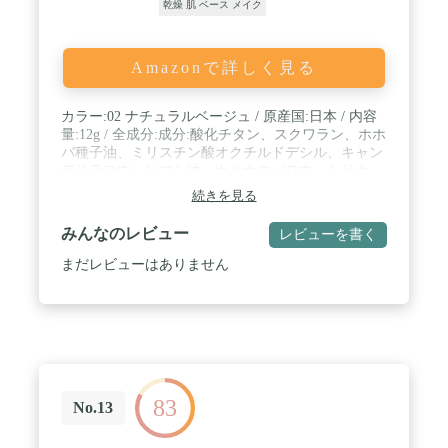
乾燥 肌 ベース メイク
Amazonで詳しく見る
カラー:02 ナチュラルベージュ / 原産国:日本 / 内容
量:12g / 全成分:成分:酸化チタン、スクワラン、ホホ
バ種子油、ミリスチン酸オクチルドデシル、キャン
デリラロウ、ヒマシ油、カルナウバロウ、シリカ、
ミツロウ、オリーブ果実油*1、ヒポファエラムノイ
続きを見る
デス果実油*1、キサントフィル、クロフサスグリ種
子油*1、ビルベリー葉エキス*2、水添ヒマシ油、ス
みんなのレビュー
レビューを書く
クロース、タピオカデンプン、トコフェロール、
水、水酸化Al、(+/-)酸化鉄、マイカ *1オーガニック
まだレビューはありません
成分 *2ワイルドクラフト成分 / スキンタイプ:全肌
質対応
83
No.13