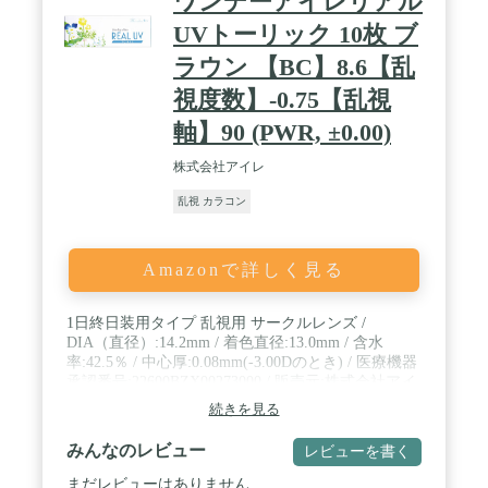
ワンデーアイレリアル
UVトーリック 10枚 ブ
ラウン 【BC】8.6【乱
視度数】-0.75【乱視
軸】90 (PWR, ±0.00)
株式会社アイレ
乱視 カラコン
Amazonで詳しく見る
1日終日装用タイプ 乱視用 サークルレンズ /
DIA（直径）:14.2mm / 着色直径:13.0mm / 含水
率:42.5％ / 中心厚:0.08mm(-3.00Dのとき) / 医療機器
承認番号:22600BZX00273000 / 販売元:株式会社アイ
レ
続きを見る
みんなのレビュー
レビューを書く
まだレビューはありません