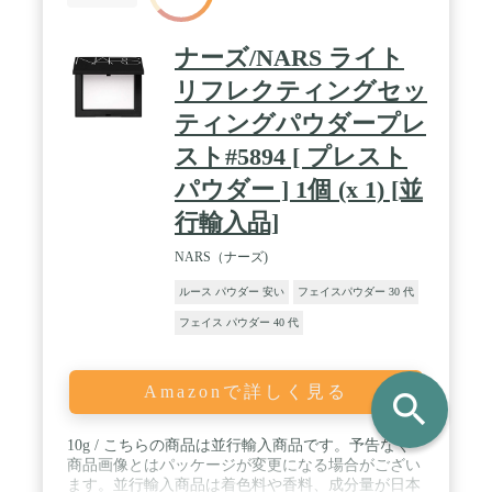
ナーズ/NARS ライト
リフレクティングセッ
ティングパウダープレ
スト#5894 [ プレスト
パウダー ] 1個 (x 1) [並
行輸入品]
NARS（ナーズ)
ルース パウダー 安い
フェイスパウダー 30 代
フェイス パウダー 40 代
Amazonで詳しく見る
search
10g / こちらの商品は並行輸入商品です。予告なく
商品画像とはパッケージが変更になる場合がござい
ます。並行輸入商品は着色料や香料、成分量が日本