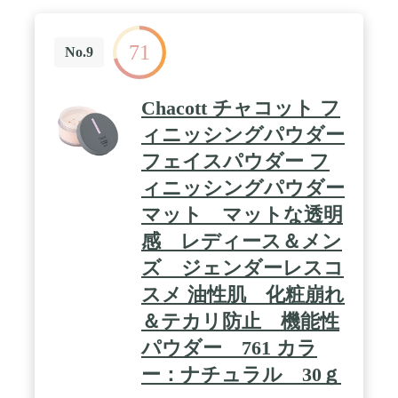
71
No.9
Chacott チャコット フ
ィニッシングパウダー
フェイスパウダー フ
ィニッシングパウダー
マット マットな透明
感 レディース＆メン
ズ ジェンダーレスコ
スメ 油性肌 化粧崩れ
＆テカリ防止 機能性
パウダー 761 カラ
ー：ナチュラル 30ｇ