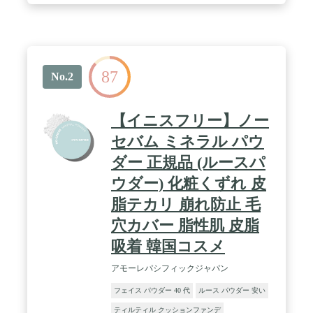
感の薄い化粧膜で、ベースメイクに重ねても、素肌
の上にそのまま塗布しても、白浮きせず自然に仕上
がります。 / 【シリーズ比較】「メイク キープ ミ
スト EX」メイクの仕上げに吹きかけて全体をコー
ティングします。「メイク キープ パウダー」ベー
87
スメイクの最後や化粧直しに肌へ塗布することで、
No.2
美しい仕上がりを長時間持続させます。 / 【おすす
め】「メイク キープ パウダー」を塗布後、メイク
の仕上げに「メイク キープ ミスト EX」を合わせて
【イニスフリー】ノー
使用することで、さらにくずれにくい化粧膜を形成
することができます。 / ニキビのもとになりにくい
セバム ミネラル パウ
処方（すべてのかたにニキビのもとができないわけ
ダー 正規品 (ルースパ
ではありません。）、無香料、鉱物油フリー、合成
界面活性剤フリー、アレルギーテスト済み（すべて
ウダー) 化粧くずれ 皮
のかたにアレルギーが起きないというわけではあり
ません。） / ※皮脂テカリ・くずれ防止パウダーは
脂テカリ 崩れ防止 毛
マイカ・トリフルオロアルキルジメチルトリメチル
穴カバー 脂性肌 皮脂
シロキシケイ酸、タッチプルーフ成分はタルク・ポ
リアクリレート－54、オイルコントロール成分（皮
吸着 韓国コスメ
脂吸着）はシリカ、サラサラキープパウダーはメタ
クリル酸メチルクロスポリマーです。 / 【シリーズ
アモーレパシフィックジャパン
比較】「メイク キープ ミスト EX＋」メイクの仕上
げに吹きかけて全体をコーティングします。「メイ
フェイス パウダー 40 代
ルース パウダー 安い
ク キープ パウダー」ベースメイクの最後や化粧直
ティルティル クッションファンデ