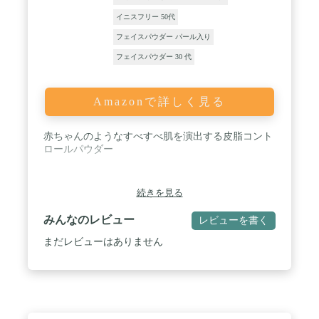
しに肌へ塗布することで、美しい仕上がりを長時間
持続させます。「メイク キープ プライマー」皮脂
イニスフリー 50代
テカリを防いでサラサラ肌を1日キープする化粧下
フェイスパウダー パール入り
地。
フェイスパウダー 30 代
Amazonで詳しく見る
赤ちゃんのようなすべすべ肌を演出する皮脂コント
ロールパウダー
続きを見る
みんなのレビュー
レビューを書く
まだレビューはありません