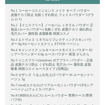
コーセーコスメニエンス メイク キープ パウダー
皮脂テカリ防止 化粧くずれ防止 フェイスパウダー 5グラ
ム (x 1)
【イニスフリー】ノーセバム ミネラル パウダー 正
規品 (ルースパウダー) 化粧くずれ 皮脂テカリ 崩れ防止
毛穴カバー 脂性肌 皮脂吸着 韓国コスメ
エトヴォス ミネラルリフレクティングスキンパウ
ダー 8g #ルーセントエクリュ ETVOS ベージュ
キャンメイク シルキールースモイストパウダー 02
シアーラベンダー 6.0g ルースパウダー 保湿 さらさら
イニスフリー(innisfree) ポアブラー パウダー - 正規
品 皮脂テカリ防止 くずれ防止 毛穴カバー 脂性肌 皮脂
吸着 韓国コスメ ルースタイプ (旧商品)
セザンヌ うるふわ仕上げパウダー 01 ルーセントベ
ージュ 5g
excel(エクセル)クリアルーセントパウダーCP3(シア
ーベージュ)フェイスパウダー
ORBIS(オルビス) ルースパウダー 専用ケース(専用
パフ付)