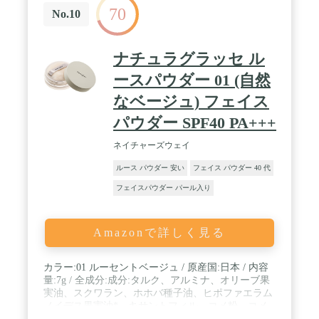
70
No.10
ナチュラグラッセ ル
ースパウダー 01 (自然
なベージュ) フェイス
パウダー SPF40 PA+++
ネイチャーズウェイ
ルース パウダー 安い
フェイス パウダー 40 代
フェイスパウダー パール入り
Amazonで詳しく見る
カラー:01 ルーセントベージュ / 原産国:日本 / 内容
量:7g / 全成分:成分:タルク、アルミナ、オリーブ果
実油、スクワラン、ホホバ種子油、ヒポファエラム
ノイデス果実油*、キサントフィル、コメ粉、コメ
ヌカエキス*、アロエベラ葉エキス、プロパンジオ