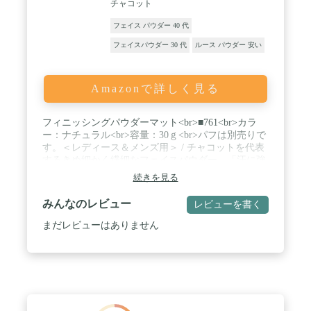
チャコット
フェイス パウダー 40 代
フェイスパウダー 30 代
ルース パウダー 安い
Amazonで詳しく見る
フィニッシングパウダーマット<br>■761<br>カラ
ー：ナチュラル<br>容量：30ｇ<br>パフは別売りで
す。＜レディース＆メンズ用＞ / チャコットを代表
するきめ細かく繊細なフェイスパウダー、「汗に強
い」「くずれにくい」過酷なステージでパフォーマ
続きを見る
ンスを発揮してきた機能性パウダー / 【しっかりカ
バー/マットな透明感】●発色を損なわずにファンデ
みんなのレビュー
レビューを書く
ーションを安定●適度なカバー力で肌のキメや毛穴
を整え、マットな透明感に仕上がります。 / 【テカ
まだレビューはありません
リのないサラサラ陶器肌】●肌への密着性を高めて
ヨレにくく、テカリを抑えて、サラサラ感のある仕
上りを持続します。