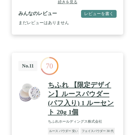
続きを見る
ール、ヒアルロン酸Na、ヤシ油、スクロース、タピ
オカデンプン、水、BG、ステアリン酸Mg、(+/-)酸
みんなのレビュー
レビューを書く
化チタン、酸化鉄、グンジョウ、マイカ、合成金雲
母、酸化スズ、シリカ、水酸化Al *オーガニック成
まだレビューはありません
分 / スキンタイプ:全肌質対応
70
No.11
ちふれ 【限定デザイ
ン】ルースパウダー
(パフ入り) 1 ルーセン
ト 20g 1個
ちふれホールディングス株式会社
ルース パウダー 安い
フェイスパウダー 30 代