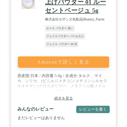
上げパウダー 01 ルー
セントベージュ 5g
株式会社セザンヌ化粧品(Beauty)_Parent
ルース パウダー 安い
フェイスパウダー パール入り
フェイス パウダー 40 代
Amazonで詳しく見る
原産国:日本 / 内容量:5.0g / 全成分:タルク、マイ
カ、シリカ、(ビニルジメチコン/メチコンシルセス
キオキサン)クロスポリマー、メタクリル酸メチル
クロスポリマー、リン酸2Ca、ヒドロキシアパタイ
ト、ローズマリー葉エキス、カミツレ花エキス、ラ
続きを見る
ベンダー花エキス、ヒアルロン酸Na、スクワラン、
エタノール、水、メチルパラベン、プロピルパラベ
みんなのレビュー
レビューを書く
ン、(+/-)酸化チタン、水酸化Al、ステアリン酸、酸
化鉄、赤226 / スキンタイプ:ノーマル
まだレビューはありません