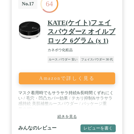
64
No.17
KATE(ケイト)フェイ
スパウダーZ オイルブ
ロック 6グラム (x 1)
カネボウ化粧品
ルース パウダー 安い
フェイスパウダー 30 代
Amazonで詳しく見る
マスク着用時でもサラサラ持続&長時間くずれにく
い / 毛穴・凹凸カバー効果 / テカリ抑制&サラサラ
感持続 美肌補整ルースパウダー / パッケージ重
量:0.05kg
続きを見る
みんなのレビュー
レビューを書く