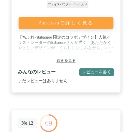
フェイスパウダー パール入り
Amazonで詳しく見る
【ちふれ×itabamoe 限定のコラボデザイン】人気イ
ラストレーターのitabamoeさんが描く、あたたかく
やさしいデザインが、くらしになじみながら、いつ
もの時間にいろどりを添えます。 / 【自然なツヤ肌
仕上げのルースパウダー】ふわっとやわらかく肌に
続きを見る
広がる、ルースタイプのおしろい。ナチュラルで上
品なツヤをまとった、透明感のある肌に仕上げま
みんなのレビュー
レビューを書く
す。 / 【カバー力がありつつ崩れにくい】毛穴・小
じわなどの凹凸にもしっかり密着してカバー。きめ
まだレビューはありません
細かいすべすべの肌に仕上げます。化粧崩れやあぶ
ら浮きを防ぎ、ベースメイクの仕上がりをキープし
ます。 / 【しっとり仕上がるフェイスパウダー】ホ
ホバオイル配合*で、しっとりとしたやさしい使い
心地です。*油性エモリエント成分:ホホバ種子油配
合 / 【セミマット肌・ツヤ肌の2タイプ】ふんわり
なめらかな質感の肌に仕上げるルーセントと、繊細
69
パールのきらめきでほんのり華やかな印象の肌に仕
No.12
上げるパーリールーセントの2種類から選べます。