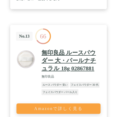
さしい使い心地です。 / 【セミマット肌・ツヤ肌の
2タイプ】ふんわりなめらかな質感の肌に仕上げる
ルーセントと、繊細パールのきらめきでほんのり華
やかな印象の肌に仕上げるパーリールーセントの2
種類から選べます。 / 油性エモリエント成分：ホホ
バ種子油配合
66
No.13
無印良品 ルースパウ
ダー 大・パールナチ
ュラル 18g 02867881
無印良品
ルース パウダー 安い
フェイスパウダー 30 代
フェイスパウダー パール入り
Amazonで詳しく見る