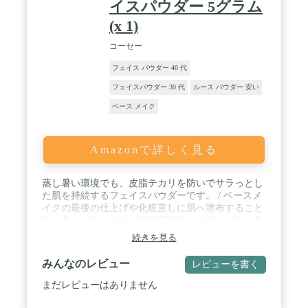
イスパウダー 5グラム
(x 1)
コーセー
フェイス パウダー 40 代
フェイスパウダー 30 代
ルース パウダー 安い
ベース メイク
Amazonで詳しく見る
蒸し暑い環境でも、皮脂テカリを防いでサラっとし
た肌を持続するフェイスパウダーです。 / ベースメ
イクの最後の仕上げや化粧直しに肌へ塗布すること
で、美しい仕上がりが長時間持続します。 / 汗、皮
脂に強く、マスクへの二次付着も軽減するマルチプ
続きを見る
ルーフタイプで、ベースメイクのくずれ、特に「テ
カリ」に対して効果を発揮します。 / 「皮脂テカ
みんなのレビュー
レビューを書く
リ・くずれ防止パウダー」「タッチプルーフ成分」
「オイルコントロール成分」「サラサラキープパウ
まだレビューはありません
ダー」配合。※ / くずれを防ぎ、サラっとした仕上
がりが持続します。ツヤを抑えたソフトマットな質