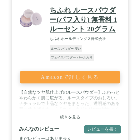
ちふれ ルースパウダ
ー(パフ入り) 無香料 1
ルーセント 20グラム
ちふれホールディングス株式会社
ルース パウダー 安い
フェイスパウダー パール入り
Amazonで詳しく見る
【自然なツヤ肌仕上げのルースパウダー】ふわっと
やわらかく肌に広がる、ルースタイプのおしろい。
ナチュラルで上品なツヤをまとった、透明感のある
肌に仕上げます。 / 【カバー力がありつつ崩れにく
い】毛穴・小じわなどの凹凸にもしっかり密着して
続きを見る
カバー。きめ細かいすべすべの肌に仕上げます。化
粧崩れやあぶら浮きを防ぎ、ベースメイクの仕上が
みんなのレビュー
レビューを書く
りをキープします。 / 【しっとり仕上がるフェイス
パウダー】ホホバオイル配合で、しっとりとしたや
まだレビューはありません