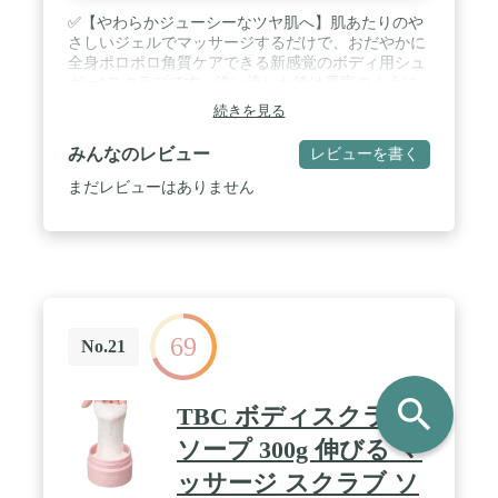
✅【やわらかジューシーなツヤ肌へ】肌あたりのや
さしいジェルでマッサージするだけで、おだやかに
全身ポロポロ角質ケアできる新感覚のボディ用シュ
ガー*スクラブです。洗い流した後は果実のように
みずみずしい、思わず触りたくなるやわらかジュー
続きを見る
シーなツヤ肌へと導きます。(*スクロース〔スクラ
ブ成分〕) / ✅【テクスチャーが3変化！】ざく・じ
みんなのレビュー
レビューを書く
ゅわ・ポロポロとテクスチャーが3段階に変化する
新感覚な使い心地。ザクザクしたスクラブinジェル
まだレビューはありません
が肌の上でじゅわっととろけて、じんわりあたたか
くなり、マッサージするとポロポロが古い角質をか
らめとります。 / ✅【角質ケア成分＆美容成分配
合】植物由来のAHA(フルーツ酸：乳酸、クエン
酸、リンゴ酸)*1でやさしく角質ケアしながら、ビ
タミンE*2カプセルや3種のボタニカルエキス(ユー
カリ葉エキス、クダモノトケイソウ果実エキス、レ
69
モングラス葉／茎エキス)*3配合で美肌へ導きま
No.21
す。(*1 皮フコンディショニング成分 *2 酢酸トコフ
ェロール〔製品の抗酸化剤〕 *3 保湿成分) / ✅【ざ
search
らつきが気になる箇所に】マッサージしやすく、ベ
TBC ボディスクラブ
タつかないなめらかなジェルが肌への摩擦を軽減。
ざらつきや角質が気になる二の腕、デコルテ、バス
ソープ 300g 伸びる マ
ト、太ももといったやわらかな部位まで、全身にお
ッサージ スクラブ ソ
使いいただけます。 / ✅【ジューシー＆スイートな