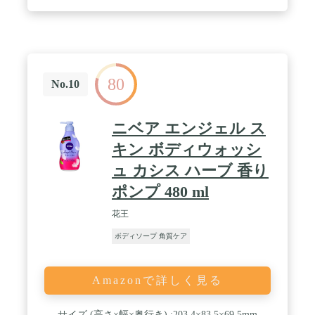
80
No.10
ニベア エンジェル ス
キン ボディウォッシ
ュ カシス ハーブ 香り
ポンプ 480 ml
花王
ボディソープ 角質ケア
Amazonで詳しく見る
サイズ (高さ×幅×奥行き) :203.4×83.5×69.5mm