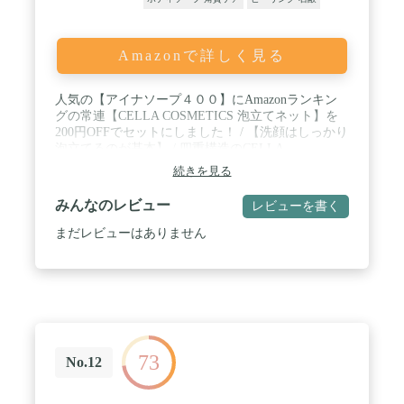
Amazonで詳しく見る
人気の【アイナソープ４００】にAmazonランキン
グの常連【CELLA COSMETICS 泡立てネット】を
200円OFFでセットにしました！ / 【洗顔はしっかり
泡立てるのが基本】 / 四重構造のCELLA
COSMETICS 泡立てネットがきめ細やかで濃密な泡
続きを見る
を作りだして、毛穴の汚れをかきだしニキビを予防
します。 / 泡がクッションになるのでデリケートな
みんなのレビュー
レビューを書く
ニキビ肌にも刺激を与えません。 / 【セット内容】
アイナソープ４００×１個、CELLA COSMETICS 泡
まだレビューはありません
立てネット×１個
73
No.12