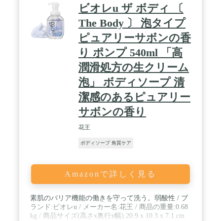
ビオレu ザ ボディ 〔
The Body 〕 泡タイプ
ピュアリーサボンの香
り ポンプ 540ml 「高
潤滑処方の生クリーム
泡」 ボディソープ 清
潔感のあるピュアリー
サボンの香り
花王
ボディソープ 角質ケア
Amazonで詳しく見る
素肌のバリア機能の働きを守って洗う。弱酸性 / ブ
ランド:ビオレu / メーカー名:花王 / 商品の重量:0.68
kg / ‎商品サイズ(高さx奥行x幅):20.9 x 10.3 x 7.1 cm