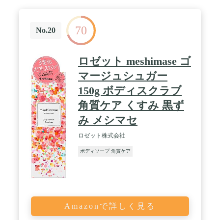
70
No.20
ロゼット meshimase ゴ
マージュシュガー
150g ボディスクラブ
角質ケア くすみ 黒ず
み メシマセ
ロゼット株式会社
ボディソープ 角質ケア
Amazonで詳しく見る