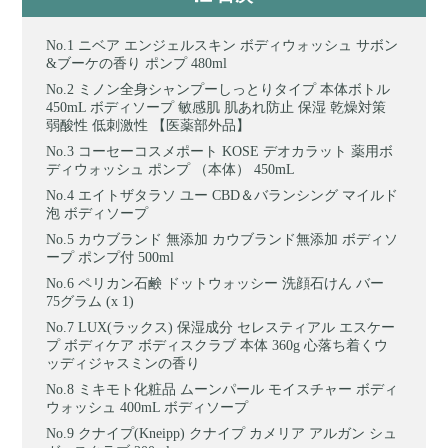
ニベア エンジェルスキン ボディウォッシュ サボン
&ブーケの香り ポンプ 480ml
ミノン全身シャンプーしっとりタイプ 本体ボトル
450mL ボディソープ 敏感肌 肌あれ防止 保湿 乾燥対策
弱酸性 低刺激性 【医薬部外品】
コーセーコスメポート KOSE デオカラット 薬用ボ
ディウォッシュ ポンプ （本体） 450mL
エイトザタラソ ユー CBD＆バランシング マイルド
泡 ボディソープ
カウブランド 無添加 カウブランド無添加 ボディソ
ープ ポンプ付 500ml
ペリカン石鹸 ドットウォッシー 洗顔石けん バー
75グラム (x 1)
LUX(ラックス) 保湿成分 セレスティアル エスケー
プ ボディケア ボディスクラブ 本体 360g 心落ち着くウ
ッディジャスミンの香り
ミキモト化粧品 ムーンパール モイスチャー ボディ
ウォッシュ 400mL ボディソープ
クナイプ(Kneipp) クナイプ カメリア アルガン シュ