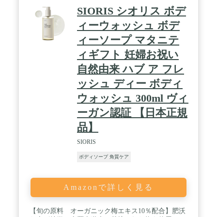
SIORIS シオリス ボデ
ィーウォッシュ ボデ
ィーソープ マタニテ
ィギフト 妊婦お祝い
自然由来 ハブ ア フレ
ッシュ ディー ボディ
ウォッシュ 300ml ヴィ
ーガン認証 【日本正規
品】
SIORIS
ボディソープ 角質ケア
Amazonで詳しく見る
【旬の原料 オーガニック梅エキス10％配合】肥沃