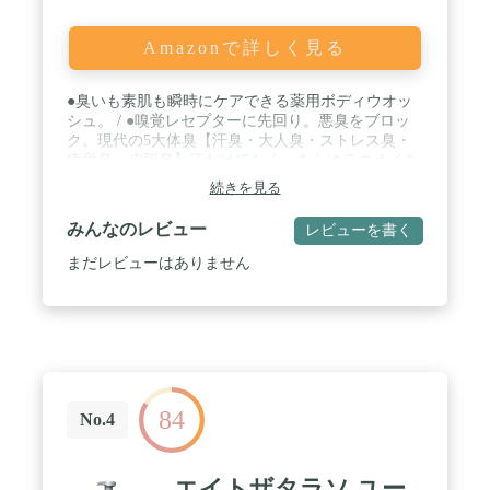
Amazonで詳しく見る
●臭いも素肌も瞬時にケアできる薬用ボディウオッ
シュ。 / ●嗅覚レセプターに先回り。悪臭をブロッ
ク。現代の5大体臭【汗臭・大人臭・ストレス臭・
疲労臭・皮脂臭】汗だけでなく、あらゆるニオイを
ケア。 / ●ニオイの発生、ニキビも防ぐ薬用処方 / ●
続きを見る
パラベンフリー、鉱物油フリー、無着色、サルフェ
ート（硫酸系）フリー / ●年齢によるニオイを防ぐ
みんなのレビュー
レビューを書く
効果を重視する方、汗臭だけでなくあらゆるニオイ
を根本対策したい方、素肌のケアも同時にしたい
まだレビューはありません
方、からだのニキビ対策をしたい方におすすめで
す。
84
No.4
エイトザタラソ ユー