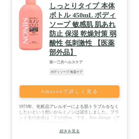
しっとりタイプ 本体
ボトル 450mL ボディ
ソープ 敏感肌 肌あれ
防止 保湿 乾燥対策 弱
酸性 低刺激性 【医薬
部外品】
第一三共ヘルスケア
ボディソープ 角質ケア
Amazonで詳しく見る
1973年、化粧品アレルギーによる肌トラブルをなく
したいという想いからミノンは誕生しました。ブラ
ンド名の由来は「3つのNon」です。Non allergic（ア
レルギーの原因物質を極力カット）、Non toxic（低
刺激性／低毒性）、Non alkaline（弱酸性／アルカリ
続きを見る
性でない） 開発当時から目指している"3つのこだわ