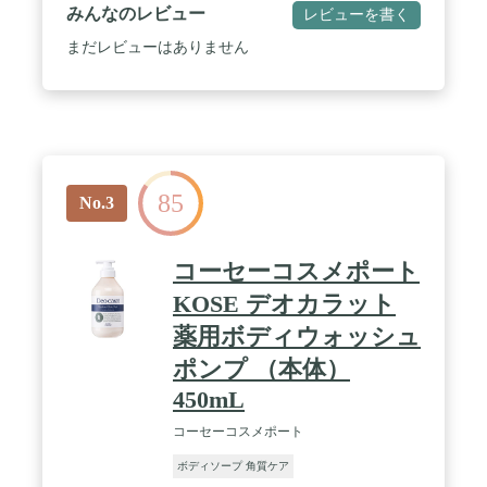
り"で、ミノンは赤ちゃんから高齢の方までお使い
みんなのレビュー
レビューを書く
いただけるために、今もこの考え方を守ったものづ
くりを続けています。 / ミノン全身シャンプーは植
まだレビューはありません
物性アミノ酸系洗浄成分を配合。うるおいを残して
洗う保湿洗浄で、髪も顔もからだも全身洗える全身
洗浄料。しっとりタイプは全身カサカサ、粉が吹き
やすい乾燥肌の方におすすめです。 / 【商品特徴】
「植物性アミノ酸系洗浄成分配合」「肌あれを防ぐ
薬用処方」「アレルギーの原因物質を極力カット」
「低刺激性」「弱酸性」「無着色」／肌に余計な負
85
担をかけにくい処方設計で、赤ちゃんから高齢の方
No.3
までお使いいただけます。 / 【有効成分】アラント
イン・グリチルリチン酸アンモニウム 【効能】ふ
け・かゆみの防止、肌あれの防止、あれ性肌の防
コーセーコスメポート
止、皮膚及び毛髪の清浄。 / アレルギーテスト済み
（すべての方にアレルギーが起こらないというわけ
KOSE デオカラット
ではありません） 【内容量】 450mL 【原産国】 日
薬用ボディウォッシュ
本 【香り】 なつかしい石けん系の香り 【肌質】 敏
感肌・乾燥肌
ポンプ （本体）
450mL
コーセーコスメポート
ボディソープ 角質ケア