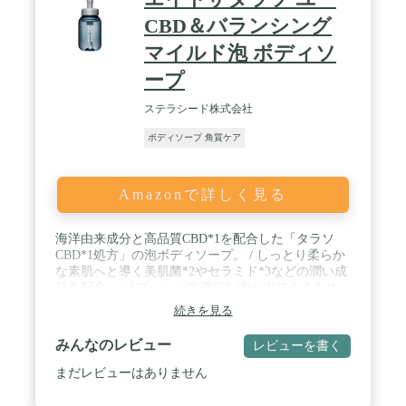
CBD＆バランシング
マイルド泡 ボディソ
ープ
ステラシード株式会社
ボディソープ 角質ケア
Amazonで詳しく見る
海洋由来成分と高品質CBD*1を配合した「タラソ
CBD*1処方」の泡ボディソープ。 / しっとり柔らか
な素肌へと導く美肌菌*2やセラミド*3などの潤い成
分を配合。 / 1プッシュで濃密な泡が出てくるため
肌への摩擦が少なく、こすらず洗うことができま
続きを見る
す。弱酸性のマイルドな洗い心地。 / ムスキーサボ
ンの香り。 / *1 カンナビジオール(保湿) *2 グルコ
みんなのレビュー
レビューを書く
ノバクター／ハチミツ発酵液、乳酸桿菌／乳発酵液
（牛乳）（全て保湿） *3 セラミドNG（保湿）
まだレビューはありません