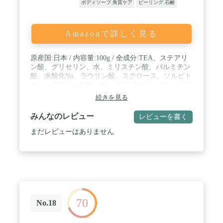
ボディソープ 角質ケア
ピーリング 石鹸
Amazonで詳しく見る
原産国:日本 / 内容量:100g / 全成分:TEA、ステアリ
ン酸、グリセリン、水、ミリスチン酸、パルミチン
酸、水酸化Na、ラウリン酸、スクロース、ソルビト
ール、グリコール酸、PG、エタノール、グレープフ
ルーツ果皮油、テトラヘキシルデカン酸アスコルビ
続きを見る
ル、パパイン、オリーブ葉エキス、ホホバ葉エキ
ス、水酸化K、BG、デキストリン、EDTA-2N
みんなのレビュー
レビューを書く
まだレビューはありません
70
No.18