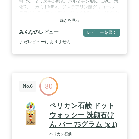
料: 水、ミリスチン酸K、パルミチン酸K、DPG、塩
化K、コカミドMEA、ジステアリン酸グリコール、
ココイルグルタミン酸K、セラミドNG、ヒアルロン
酸Na、グリシン、ジラウロイルグルタミン酸リシン
続きを見る
Na、PEG-9M、PEG-20M、グリセリン / 商品サイズ
(高さ×奥行×幅): 60mm×86mm×200mm / ブラント名:
みんなのレビュー
レビューを書く
カウブランド / メーカー名: 牛乳石鹸
まだレビューはありません
80
No.6
ペリカン石鹸 ドット
ウォッシー 洗顔石け
ん バー 75グラム (x 1)
ペリカン石鹸