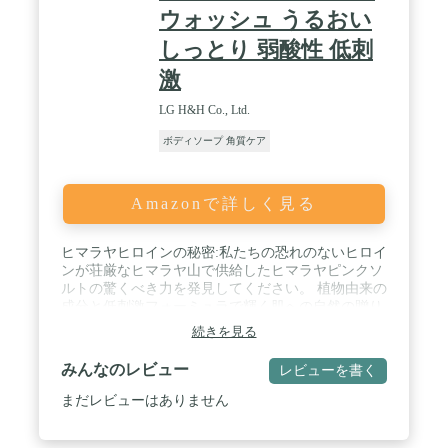
ウォッシュ うるおい
しっとり 弱酸性 低刺
激
LG H&H Co., Ltd.
ボディソープ 角質ケア
Amazonで詳しく見る
ヒマラヤヒロインの秘密:私たちの恐れのないヒロイ
ンが荘厳なヒマラヤ山で供給したヒマラヤピンクソ
ルトの驚くべき力を発見してください。 植物由来の
成分と低刺激フォーミュラで輝く肌への自然の贈り
物です。 / しっとりと輝く肌のためのピンクパワー:
続きを見る
ヒマラヤピンクソルトデイリースクラブ&ボディウ
ォッシュの強力なピンクパワーを活用して、他の人
みんなのレビュー
レビューを書く
よりも輝く水分補給を体験してください。 2 倍の輝
きと拒否できないほどなめらかな肌をご体験くださ
まだレビューはありません
い。 / 臨床的に立証されたピュア&天然塩の力:当社
の天然死海塩とヒマラヤピンク塩のブレンドは、一