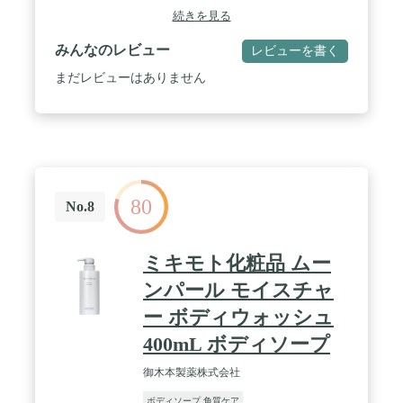
配合 *グレープシードオイル、ホホバシードオイ
続きを見る
ル、メドウフォームシードオイル、マカダミアナッ
ツオイル / 古い角質をしかりオフ。 / なめらか、す
みんなのレビュー
レビューを書く
べすべ肌へ。
まだレビューはありません
80
No.8
ミキモト化粧品 ムー
ンパール モイスチャ
ー ボディウォッシュ
400mL ボディソープ
御木本製薬株式会社
ボディソープ 角質ケア