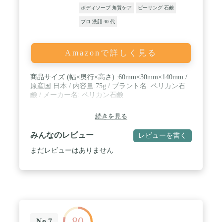
ボディソープ 角質ケア
ピーリング 石鹸
プロ 洗顔 40 代
Amazonで詳しく見る
商品サイズ (幅×奥行×高さ) :60mm×30mm×140mm /
原産国:日本 / 内容量:75g / ブラント名: ペリカン石
鹸 / メーカー名: ペリカン石鹸
続きを見る
みんなのレビュー
レビューを書く
まだレビューはありません
80
No.7