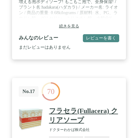
増える泡ボディソープ! もこもこ泡で、全身保湿! /
ブラント名:hadakara(ハダカラ) / メーカー名: ライオ
ン / 商品の重量: 0.68kilograms / 原材料: 水、PG、ラ
ウリン酸、グリセリン、ミリスチン酸、水酸化K、
パルミチン酸、ラウラミドプロピルベタイン、フェ
続きを見る
ノキシエタノール、PEG-8、エタノールアミン、ポ
リクオタニウム-6、リン酸K、ステアリン酸、香
みんなのレビュー
レビューを書く
料、ポリクオタニウム-7、EDTA
まだレビューはありません
70
No.17
フラセラ(Fullacera) ク
リアソープ
ドクターわかば株式会社