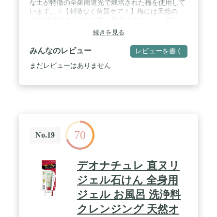
な土が特徴の全羅南道光で栽培された梅を使用して
います。 / 【刺激なく角質ケア！】梅には天然の
AHA成分であるクエン酸が配合されており、肌キ
メ・角質ケアをサポートします。ビタミンとカリウ
続きを見る
ム成分が豊富です。(原料的効能に限る) / 【こんな
方におすすめ！】家族で使える優しいボディーウォ
みんなのレビュー
レビューを書く
ッシュを探している方・肌への刺激を抑えたい方 /
【お肌への刺激】低刺激テスト・敏感性テスト完了
まだレビューはありません
/ 【使用方法】適量（2～3プッシュ）を、水を含ま
せたタオルやスポンジに取って泡立て、優しく洗い
上げます。
70
No.19
デオナチュレ 直ヌリ
ジェル石けん 全身用
ジェル お風呂 洗浄料
クレンジング 天然オ