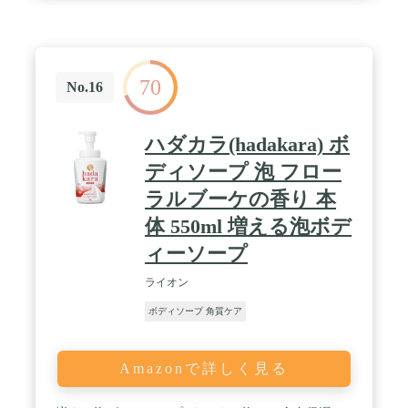
度の使用で92.9%の角質を除去する優れた結果を提
供します。 多用途スクラブ&ボディウォッシュは、
高級感のあるシャワージェルの役割を2倍にして、
肌の角質を美しく保ちます。 / スキンケアルーチン:
ヒアルロン酸、レチノール、ナイアシンアミド、セ
70
ラミドのようなトレンディなスキンケア成分が注入
No.16
されたこの製品は、輝く肌のための究極のセルフケ
アソリューションです。 ヒマラヤピンクソルトデイ
リースクラブ&ボディウォッシュで日常的なスキン
ハダカラ(hadakara) ボ
ケア療法を向上させてください。 / 皮膚科テスト、
安全、効果的なフォーミュラ:この強力なフォーミュ
ディソープ 泡 フロー
ラは、すべての皮膚タイプに安全です。 シリコン、
ラルブーケの香り 本
パラベンが添加されていない安全フォーミュラ、天
然成分から由来して鎮静効果を。
体 550ml 増える泡ボデ
ィーソープ
ライオン
ボディソープ 角質ケア
Amazonで詳しく見る