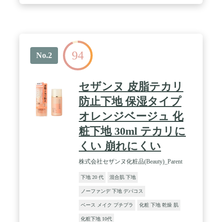
94
No.2
セザンヌ 皮脂テカリ
防止下地 保湿タイプ
オレンジベージュ 化
粧下地 30ml テカリに
くい 崩れにくい
株式会社セザンヌ化粧品(Beauty)_Parent
下地 20 代
混合肌 下地
ノーファンデ 下地 デパコス
ベース メイク プチプラ
化粧 下地 乾燥 肌
化粧下地 10代