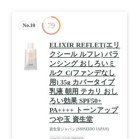
ホバオイル配合*で、しっとりとしたやさしい使い
心地です。*油性エモリエント成分:ホホバ種子油配
合 / 【セミマット肌・ツヤ肌の2タイプ】ふんわり
なめらかな質感の肌に仕上げるルーセントと、繊細
79
パールのきらめきでほんのり華やかな印象の肌に仕
No.10
上げるパーリールーセントの2種類から選べます。
ELIXIR REFLET(エリ
クシール ルフレ) バラ
ンシング おしろいミ
ルク C(ファンデなし
用) 35g カバータイプ
乳液 朝用 テカリ おし
ろい効果 SPF50+
PA++++ トーンアップ
つや玉 資生堂
資生堂ジャパン (SHISEIDO JAPAN)
ベース メイク プチプラ