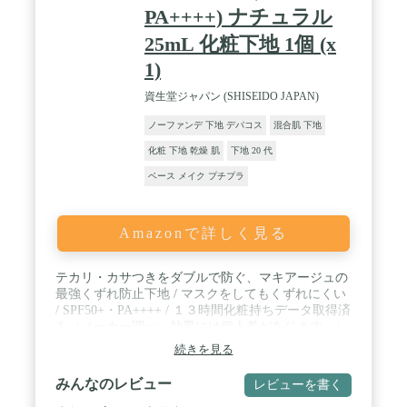
PA++++) ナチュラル
25mL 化粧下地 1個 (x
1)
資生堂ジャパン (SHISEIDO JAPAN)
ノーファンデ 下地 デパコス
混合肌 下地
化粧 下地 乾燥 肌
下地 20 代
ベース メイク プチプラ
Amazonで詳しく見る
テカリ・カサつきをダブルで防ぐ、マキアージュの
最強くずれ防止下地 / マスクをしてもくずれにくい
/ SPF50+・PA++++ / １３時間化粧持ちデータ取得済
み（メーカー調べ・効果には個人差があります。）
続きを見る
みんなのレビュー
レビューを書く