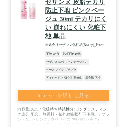
セザンヌ 皮脂テカリ
ズの粒子を使用せず、スキンケア効果のある植物由
来成分とミネラル由来成分を使用し、UVケアクリ
防止下地 ピンクベー
ームを開発しました。【肌をダメージから守る3つ
ジュ 30ml テカリにく
のスキンケア効果がパワーアップ】CICA-CARE を
叶える4種の成分*2を配合しています。さらにカモ
い 崩れにくい 化粧下
ミールのフラワーウォーター*3を処方のベースに採
用し、ゆらぎやすい肌をやさしくいたわります。 /
地 単品
【肌色が美しく見えるトーンアップ効果がパワーア
ップ】うるおいを与えて透明感を導くスキンケア効
株式会社セザンヌ化粧品(Beauty)_Parent
果と、肌トーンを明るく均一に整えることで透明感
下地 20 代
化粧下地 10代
を引き出すメイクアップ機能がさらに進化。 白浮き
の原因となるパウダーの粉砕方法を試行錯誤し、よ
セザンヌ 50代 ファンデーション
り白浮きを感じさせない、素肌のような仕上がりを
実現しました。 / 【なめらかで心地よいテクスチャ
ベース メイク プチプラ
ー】ベルベットのようになめらかなテクスチャーで
アイシャドウ 初心者 高校生
混合肌 下地
するすると伸び、極薄膜を形成します。【香り】ユ
ーカリとジャスミンによるさわやかな香り。 *1 年
齢に応じたケア *2 マデカッソシド、マデカシン
Amazonで詳しく見る
酸、アシアチコシド、アシアチン酸(全て整肌成分)
*3 カミツレ水
内容量:30ml / 化粧持ち持続性分(ロングラスティン
グ成分)配合。無香料・紫外線吸収剤不使用。 / ブラ
ント名: セザンヌ / 商品サイズ (幅×奥行×高さ)
:42mm×23mm×110mm / 原産国:日本 / SPF28・PA++