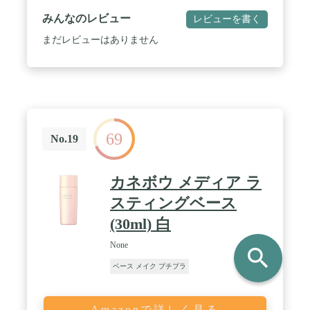
ション展開！ / 4秒に1個売れている話題のクッショ
みんなのレビュー
レビューを書く
ンファンデーション
まだレビューはありません
69
No.19
カネボウ メディア ラ
スティングベース
(30ml) 白
None
search
ベース メイク プチプラ
Amazonで詳しく見る