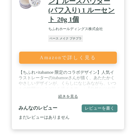
ン】ルースパウダー
(パフ入り) 1 ルーセン
ト 20g 1個
ちふれホールディングス株式会社
ベース メイク プチプラ
Amazonで詳しく見る
【ちふれ×itabamoe 限定のコラボデザイン】人気イ
ラストレーターのitabamoeさんが描く、あたたかく
やさしいデザインが、くらしになじみながら、いつ
もの時間にいろどりを添えます。 / 【自然なツヤ肌
仕上げのルースパウダー】ふわっとやわらかく肌に
続きを見る
広がる、ルースタイプのおしろい。ナチュラルで上
品なツヤをまとった、透明感のある肌に仕上げま
みんなのレビュー
レビューを書く
す。 / 【カバー力がありつつ崩れにくい】毛穴・小
じわなどの凹凸にもしっかり密着してカバー。きめ
まだレビューはありません
細かいすべすべの肌に仕上げます。化粧崩れやあぶ
ら浮きを防ぎ、ベースメイクの仕上がりをキープし
ます。 / 【しっとり仕上がるフェイスパウダー】ホ