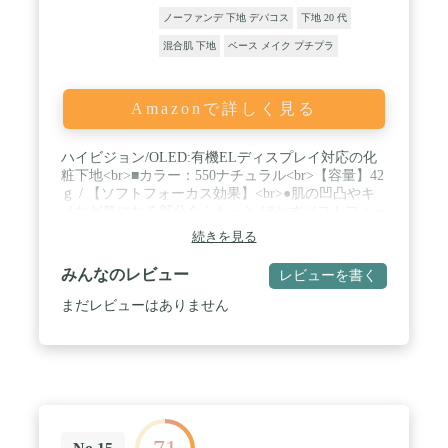
ノーファンデ 下地 デパコス
下地 20 代
混合肌 下地
ベース メイク プチプラ
Amazonで詳しく見る
ハイビジョン/OLED:有機ELディスプレイ対応の化
粧下地<br>■カラー：550ナチュラル<br>【容量】42
ｇ / 【ソフトフォーカス効果】<br>●肌の凹凸やキ
メなど気になる部分をふわっと ぼかすソフトフォー
カス効果で、肌表面をより滑らかに見せ、さらにテ
続きを見る
カリを抑えます。 / 【SPF50+ PA+++（ノンケミカ
ル処方）】<br>●旧エンリッチングベース（SPF37
みんなのレビュー
レビューを書く
PA+++）から使用感やカバー力をそのままに紫外線
対策を強化しました。 / 【サスティナブルな保湿成
まだレビューはありません
分を配合】<br>オーガニック認証だけでなく、フェ
アトレードや女性支援など持続可能な社会に向けた
取り組みの素材を使用しています。