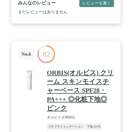
んとカバーします。 / 【保湿成分配合*】うるおい
みんなのレビュー
レビューを書く
を守って乾燥を防ぎ、しっとりとした肌を保ちま
す。*保湿成分:ヒアルロン酸・アセチルヒアルロン
まだレビューはありません
酸・トレハロース・オウゴン根エキス配合 / 【UVカ
ット効果】SPF27・PA++ / ウォータープルーフタイ
プ
82
No.6
ORBIS(オルビス) クリ
ーム スキンモイスチ
ャーベース SPF28・
PA+++ ◎化粧下地◎
ピンク
オルビス (ORBIS)
プチプラファンデーション
下地 20 代