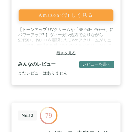
Amazonで詳しく見る
【トーンアップ UVクリームが「SPF50+ PA+++」に
パワーアップ! 】ヴィーガン処方でありながら、
SPF50+、PA+++を実現したUVケアクリームがリニ
ューアル! 白浮きを感じないなめらかな仕上がりに
改良しました。 さらに敏感肌やエイジングケア*1の
続きを見る
機能を高めています。 美容液にミネラルパウダーを
ブレンドしたようなナチュラル設計で、日中の肌に
みんなのレビュー
レビューを書く
うるおいを与え、日差しからガードします。 / 【ご
使用方法】スキンケアの最後、ベースメイクの前に
まだレビューはありません
使用します。 ご使用前に容器を振ってから適量を取
り、肌のキメに沿って顔全体に薄く伸ばします。 太
陽の光を浴びやすい額、鼻すじ、頬骨などには重ね
て使用ください。ファンデーションの下地としても
おすすめです。ファミュのベースメイク「エバーグ
ロウクッション」を重ねれば、みずみずしいツヤ肌
の完成です。オフするときはファミュの「クレンジ
79
ングオイル」または「クレンジングバーム」をおす
No.12
すめいたします。 / 【高いスキンケア効果と
「SPF50+、PA+++」を実現】ファミュはUVケアを
スキンケアの一環と考え、紫外線吸収剤やナノサイ