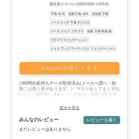
資生堂ジャパン (SHISEIDO JAPAN)
下地 20 代
化粧下地 10代
混合肌 下地
ノーファンデ 下地 デパコス
ベース メイク プチプラ
化粧 下地 乾燥 肌
プチプラファンデーション
メイク アップ アーティスト ファンデーション
Amazonで詳しく見る
13時間化粧持ちデータ取得済み(メーカー調べ・効
果には個人差があります。) / マスクをしてもくずれ
にくい / SPF50+・PA++++ / テカリ・カサつきをダ
ブルで防ぐ、マキアージュの最強くずれ防止下地 /
新たに肌全体を覆う「うるさらセンサーコート」を
続きを見る
搭載。湿度に応じて、コートという面状で水分の通
しやすさを調整することが可能となったため、どん
みんなのレビュー
レビューを書く
な時でも快適な肌状態をキープする力が向上!
まだレビューはありません