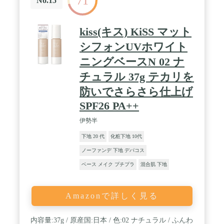
71
No.15
kiss(キス) KiSS マット
シフォンUVホワイト
ニングベースN 02 ナ
チュラル 37g テカリを
防いでさらさら仕上げ
SPF26 PA++
伊勢半
下地 20 代
化粧下地 10代
ノーファンデ 下地 デパコス
ベース メイク プチプラ
混合肌 下地
Amazonで詳しく見る
内容量:37g / 原産国:日本 / 色:02 ナチュラル / ふんわ