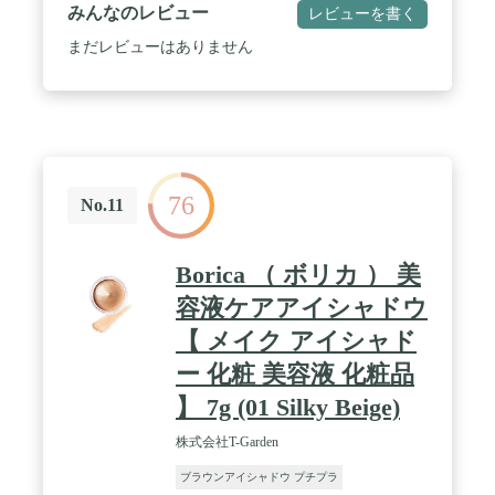
る“と考えるトム フォードのビューティ コレクショ
みんなのレビュー
レビューを書く
ンは、こだわりのカラー コレクションとフレグラン
スで、グラマラスかつ印象的な美しさを最大限に引
まだレビューはありません
き出します。 / それぞれのクォードは4色のカラー
ハーモニーで構成され、そのテクスチャーは見たま
まの鮮やかな発色と色持ちを実現。 シアースパーク
ル、サテン、シマー、マットが絶妙に配色され、ソ
フトから濃いルックまで自在に創れます。 / 各シェ
ードによって、シアースパークル、サテン、シマ
ー、マットが絶妙に配色され、ソフトから濃いルッ
76
クまで自在に創れます。 2つのカスタムアプリケー
No.11
ターが含まれます。 / ラグジュアリーな目元に仕上
げる色のカラーハーモニーで構成されたアイ カラ
ー。アイ カラー クォードはカラーコレクションの
Borica （ ボリカ ） 美
中心となる製品。 /
容液ケアアイシャドウ
【 メイク アイシャド
ー 化粧 美容液 化粧品
】 7g (01 Silky Beige)
株式会社T-Garden
ブラウンアイシャドウ プチプラ