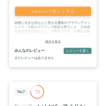
Amazonで詳しく見る
自然に大きな目もとに見せる運命のブラウンアイシ
ャドウ / ３色のブラウンで陰影を際立たせ、立体感
のある大きな目もとに / ３色のブラウンの重ねる順
を変えるアレンジで、ビターも、スイートも自由自
在 / ８時間仕上がり持続（色・つや・くすみのな
続きを見る
さ）データ取得済み（メーカー調べ。効果には個人
差があります。）
みんなのレビュー
レビューを書く
まだレビューはありません
78
No.7