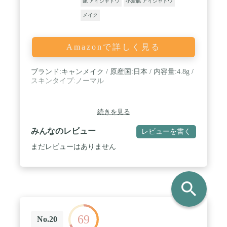
艶 アイシャドウ
小麦肌 アイシャドウ
メイク
Amazonで詳しく見る
ブランド:キャンメイク / 原産国:日本 / 内容量:4.8g /
スキンタイプ:ノーマル
続きを見る
みんなのレビュー
レビューを書く
まだレビューはありません
search
69
No.20