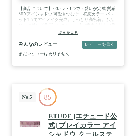
【商品について】パレット1つで可愛いが完成 質感
MIXアイシャドウ/可愛さつむぐ、初恋カラー パレ
ット1つでアイメイク完成。しっとり高密着。ふん
わり上品なグラデーション。 / 【ご使用方法】ブラ
シや指先に適量をとり、まぶたにやさしく塗布して
続きを見る
ください。 / 【ご使用上の注意】○お肌に異常が生
じていないかよく注意して使用してください。○化
みんなのレビュー
レビューを書く
粧品がお肌に合わないとき即ち次のような場合に
は、使用を中止してください。そのまま化粧品類の
まだレビューはありません
使用を続けますと、症状を悪化させることがありま
すので、皮膚科専門医等にご相談されることをおす
すめします。(1)使用中や使用後に赤味、はれ、かゆ
み、刺激、色抜け(白斑等)や黒ずみ等の異常があら
われた場合。(2)使用したお肌に、直射日光があたっ
て上記のような異常があらわれた場合。○傷やはれ
もの、しっしん等、異常があるときは使用しないで
85
ください。○目に入らないようご注意ください。目
No.5
に入った時はこすらずにすぐに洗い流してくださ
い。目に異物感が残る場合は、眼科医にご相談くだ
さい。○使用後は必ずしっかり蓋を閉めてくださ
ETUDE [エチュード公
い。○極端に高温または低温の場所、直射日光のあ
たる場所には保管しないでください。○乳幼児の手
式] プレイカラー アイ
の届かない場所に保管してください。○非常にデリ
シャドウ クールステ
ケートな商品のため、落下などの衝撃にはご注意く