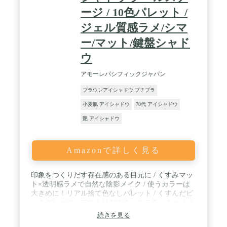
ださい。
ージ / 10色パレット /
ジェル質感ラメ/シマ
ー/マット/鍵盤シャド
ウ
アモーレパシフィックジャパン
ブラウンアイシャドウ プチプラ
小麦肌 アイシャドウ
70代 アイシャドウ
艶 アイシャドウ
Amazonで詳しく見る
印象をつくりだす存在感のある目元に / くすみマッ
ト×透明感ラメで自然な陰影メイク / 使うカラーは
大きめに！リアル捨て色なしパレット / くすんだピ
ンクグレージュでつくりだすクールスモーキーメイ
クが楽しめる10色パレット
続きを見る