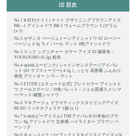
目次
KATE(ケイト) ケイト デザイニングブラウンアイズ
BR―1 アイシャドウ BR-1 ウォームブラウン 3.2グラム
(x 1)
セザンヌ ベージュトーンアイシャドウ 02 ロージー
ベージュ 4.3g ラメ パール マット 4色アイシャドウ
スック シグニチャー カラー アイズ 02 陽香色 -
YOUKOUIRO (6.2g) 粉末
upink(ユーピンク) シャインオンステージアイパレ
ット (01 ラブストーリー) 4.5g しっとり 高密着 ふんわり
発色 グリッター シマ― マット
ETUDE [エチュード公式] プレイカラー アイシャド
ウ クールステージ / 10色パレット / ジェル質感ラメ/シマ
ー/マット/鍵盤シャドウ
マキアージュ ドラマティックスタイリングアイズ
BE303 リッチカフェラテ 1個 (x 1)
b idol(ビーアイドル) THEアイパレR 01本命のブラ
ウン 8g アイシャドウ 立体感 ハイライター ブラウン ベ
ーシック
キャンメイク パーフェクトスタイリストアイズ v24