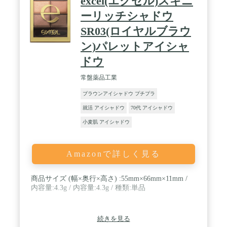
excel(エクセル)スキニ
ーリッチシャドウ
SR03(ロイヤルブラウ
ン)パレットアイシャ
ドウ
常盤薬品工業
ブラウンアイシャドウ プチプラ
就活 アイシャドウ
70代 アイシャドウ
小麦肌 アイシャドウ
Amazonで詳しく見る
商品サイズ (幅×奥行×高さ) :55mm×66mm×11mm /
内容量:4.3g / 内容量:4.3g / 種類:単品
続きを見る