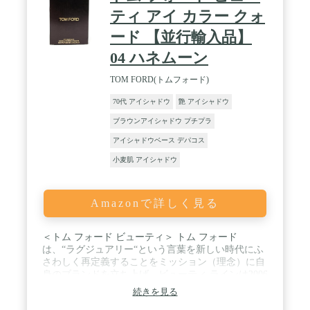
ティ アイ カラー クォ
ード 【並行輸入品】
04 ハネムーン
TOM FORD(トムフォード)
70代 アイシャドウ
艶 アイシャドウ
ブラウンアイシャドウ プチプラ
アイシャドウベース デパコス
小麦肌 アイシャドウ
Amazonで詳しく見る
＜トム フォード ビューティ＞ トム フォード
は、“ラグジュアリー“という言葉を新しい時代にふ
さわしく再定義することをミッション（理念）に自
身のブランドを立ち上げ、ビューティ ラインは2006
年にスタートしました。“ビューティとはすべての
続きを見る
女性が自分らしく輝ける、もっとも知的な方法であ