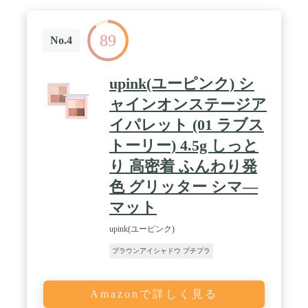
89
No.4
upink(ユーピンク) シ
ャインオンステージア
イパレット (01 ラブス
トーリー) 4.5g しっと
り 高密着 ふんわり発
色 グリッター シマ―
マット
upink(ユーピンク)
ブラウンアイシャドウ プチプラ
Amazonで詳しく見る