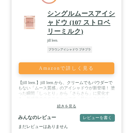
シングルムースアイシ
ャドウ (107 ストロベ
リーミルク)
jill leen.
ブラウンアイシャドウ プチプラ
Amazonで詳しく見る
【jill leen.】jill leen.から、クリームでもパウダーで
もない「ムース質感」のアイシャドウが新登場！ 塗
った瞬間「しっとり」から「さらさら」に変化す
る、新感覚のテクスチャーです。肌なじみが良く、
自然でやわらかな目元を演出します。「ラメ」「パ
続きを見る
ール」「マット」の 全8色展開。 / 【107 ストロベ
リーミルク】馴染みやすいピンクカラーに小粒のピ
みんなのレビュー
レビューを書く
ンク系のラメで上品な華やかさを演出。 / 【コンパ
クト】お出かけ先の持ち運びコスメとしても活躍し
まだレビューはありません
ます。 / 【内容量】3g / 【商品サイズ】横：37mm、