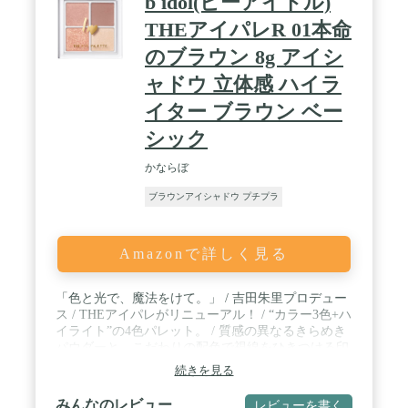
b idol(ビーアイドル)
THEアイパレR 01本命
のブラウン 8g アイシ
ャドウ 立体感 ハイラ
イター ブラウン ベー
シック
かならぼ
ブラウンアイシャドウ プチプラ
Amazonで詳しく見る
「色と光で、魔法をけて。」 / 吉田朱里プロデュー
ス / THEアイパレがリニューアル！ / “カラー3色+ハ
イライト”の4色パレット。 / 質感の異なるきらめき
パウダーと、こだわりの配色で視線をひきつける印
象的な目元へ。
続きを見る
みんなのレビュー
レビューを書く