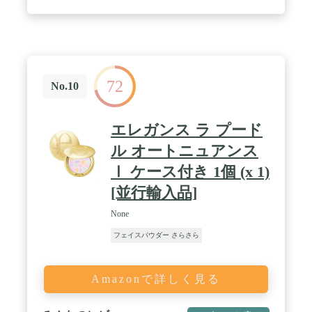
72
No.10
エレガンス ラ プード
ル オートニュアンス
Ⅰ ケース付き 1個 (x 1)
[並行輸入品]
None
フェイスパウダー さらさら
Amazonで詳しく見る