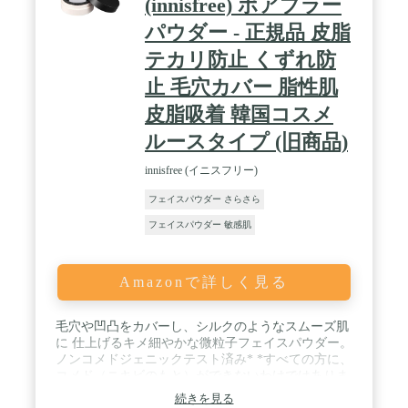
(innisfree) ポアブラー
処方（すべてのかたにニキビのもとができないわけ
パウダー - 正規品 皮脂
ではありません。）、無香料、鉱物油フリー、合成
界面活性剤フリー、アレルギーテスト済み（すべて
テカリ防止 くずれ防
のかたにアレルギーが起きないというわけではあり
ません。） / ※皮脂テカリ・くずれ防止パウダーは
止 毛穴カバー 脂性肌
マイカ・トリフルオロアルキルジメチルトリメチル
皮脂吸着 韓国コスメ
シロキシケイ酸、タッチプルーフ成分はタルク・ポ
リアクリレート－54、オイルコントロール成分（皮
ルースタイプ (旧商品)
脂吸着）はシリカ、サラサラキープパウダーはメタ
クリル酸メチルクロスポリマーです。 / 【シリーズ
innisfree (イニスフリー)
比較】「メイク キープ ミスト EX＋」メイクの仕上
げに吹きかけて全体をコーティングします。「メイ
フェイスパウダー さらさら
ク キープ パウダー」ベースメイクの最後や化粧直
フェイスパウダー 敏感肌
しに肌へ塗布することで、美しい仕上がりを長時間
持続させます。「メイク キープ プライマー」皮脂
テカリを防いでサラサラ肌を1日キープする化粧下
地。
Amazonで詳しく見る
毛穴や凹凸をカバーし、シルクのようなスムーズ肌
に 仕上げるキメ細やかな微粒子フェイスパウダー。
ノンコメドジェニックテスト済み* *すべての方に、
コメド（ニキビのもと）ができないわけではありま
せん。
続きを見る