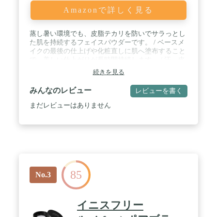
Amazonで詳しく見る
蒸し暑い環境でも、皮脂テカリを防いでサラっとし
た肌を持続するフェイスパウダーです。 / ベースメ
イクの最後の仕上げや化粧直しに肌へ塗布すること
で、美しい仕上がりが長時間持続します。 / 汗、皮
脂に強く、マスクへの二次付着も軽減するマルチプ
続きを見る
ルーフタイプで、ベースメイクのくずれ、特に「テ
カリ」に対して効果を発揮します。 / 「皮脂テカ
みんなのレビュー
レビューを書く
リ・くずれ防止パウダー」「タッチプルーフ成分」
「オイルコントロール成分」「サラサラキープパウ
まだレビューはありません
ダー」配合。※ / くずれを防ぎ、サラっとした仕上
がりが持続します。ツヤを抑えたソフトマットな質
感の薄い化粧膜で、ベースメイクに重ねても、素肌
の上にそのまま塗布しても、白浮きせず自然に仕上
がります。 / 【シリーズ比較】「メイク キープ ミ
スト EX」メイクの仕上げに吹きかけて全体をコー
ティングします。「メイク キープ パウダー」ベー
85
スメイクの最後や化粧直しに肌へ塗布することで、
No.3
美しい仕上がりを長時間持続させます。 / 【おすす
め】「メイク キープ パウダー」を塗布後、メイク
の仕上げに「メイク キープ ミスト EX」を合わせて
イニスフリー
使用することで、さらにくずれにくい化粧膜を形成
することができます。 / ニキビのもとになりにくい