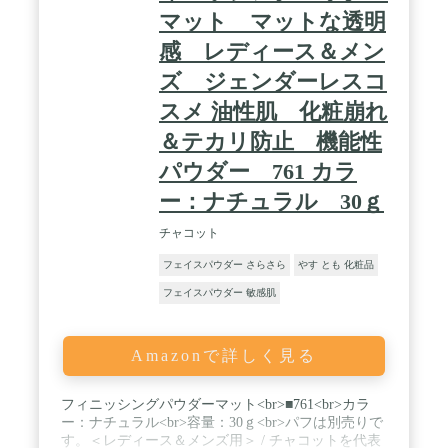
マット マットな透明
感 レディース＆メン
ズ ジェンダーレスコ
スメ 油性肌 化粧崩れ
＆テカリ防止 機能性
パウダー 761 カラ
ー：ナチュラル 30ｇ
チャコット
フェイスパウダー さらさら
やす とも 化粧品
フェイスパウダー 敏感肌
Amazonで詳しく見る
フィニッシングパウダーマット<br>■761<br>カラ
ー：ナチュラル<br>容量：30ｇ<br>パフは別売りで
す。＜レディース＆メンズ用＞ / チャコットを代表