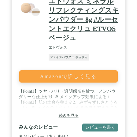
エトヴォス ミネラル
リフレクティングスキ
ンパウダー 8g #ルーセ
ントエクリュ ETVOS
ベージュ
エトヴォス
フェイスパウダー さらさら
Amazonで詳しく見る
【Point1】ツヤ・ハリ・透明感※を放つ、ノンパウ
ダリーな仕上がり ※ メイクアップ効果による /
【Point2】肌の土台を整え※2、みずみずしさとうる
おい ※ メイクの土台ともいえる角層を整えること
/ 【Point3】敏感肌にもやさしい肌あたりのパウダー
続きを見る
＆パフ / 【Point4】石けんオフできて肌にやさしい
みんなのレビュー
レビューを書く
まだレビューはありません