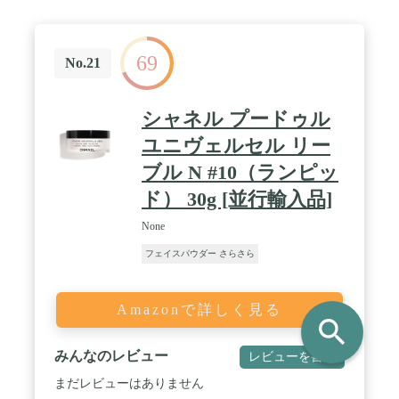
69
No.21
シャネル プードゥル
ユニヴェルセル リー
ブル N #10（ランピッ
ド） 30g [並行輸入品]
None
フェイスパウダー さらさら
Amazonで詳しく見る
search
みんなのレビュー
レビューを書く
まだレビューはありません