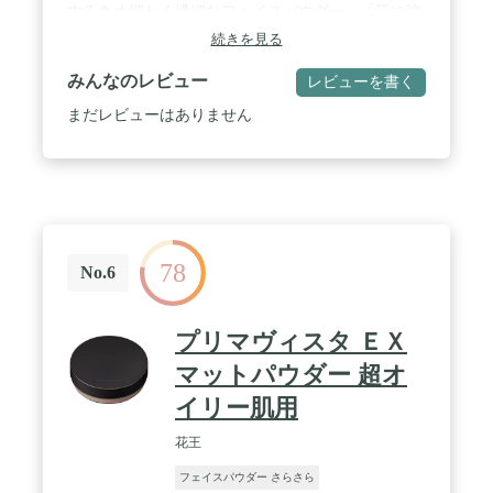
するきめ細かく繊細なフェイスパウダー、「汗に強
い」「くずれにくい」過酷なステージでパフォーマ
続きを見る
ンスを発揮してきた機能性パウダー / 【しっかりカ
バー/マットな透明感】●発色を損なわずにファンデ
みんなのレビュー
レビューを書く
ーションを安定●適度なカバー力で肌のキメや毛穴
を整え、マットな透明感に仕上がります。 / 【テカ
まだレビューはありません
リのないサラサラ陶器肌】●肌への密着性を高めて
ヨレにくく、テカリを抑えて、サラサラ感のある仕
上りを持続します。
78
No.6
プリマヴィスタ ＥＸ
マットパウダー 超オ
イリー肌用
花王
フェイスパウダー さらさら