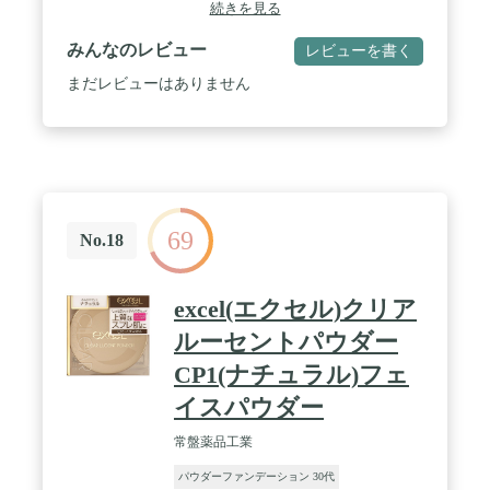
メの光の反射で明るいツヤ肌】<br>●昼の自然光で
続きを見る
はナチュラルな輝き、夜はライティングにより大人
の輝きに・・・●光を操り明るいツヤ肌にブライト
みんなのレビュー
レビューを書く
アップ。 / 【上品で華やかな仕上がり】<br>●上品
なパール感が光のコントラストで陰影をくっきり仕
まだレビューはありません
上げ、華やかなツヤ肌を演出します。<br>【サステ
ィナブルな保湿成分を配合】<br>オーガニック認証
だけでなく、フェアトレードや女性支援など持続可
能な社会に向けた取り組みの素材を使用していま
す。 / 【OLED:有機ELディスプレイ対応で 『 映え
る 』 メイクに進化】<br>●エンリッチングシリーズ
から採用している「超薄膜板状セリサイト」による
69
透明なカバー力をさらに進化させて透明感とうるお
No.18
い効果をアップ●赤色透過酸化チタンで血色のよい
健康な肌色を実現
excel(エクセル)クリア
ルーセントパウダー
CP1(ナチュラル)フェ
イスパウダー
常盤薬品工業
パウダーファンデーション 30代