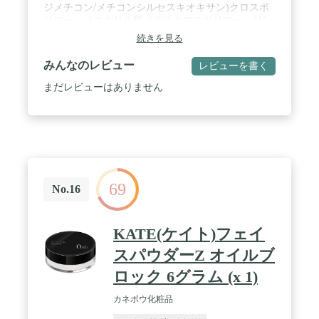
ジメチコン/メチコンシルセスキオキサン)クロスポ
リマー、メタクリル酸メチルクロスポリマー、リン
酸2Ca、ヒドロキシアパタイト、ローズマリー葉エ
続きを見る
キス、カミツレ花エキス、ラベンダー花エキス、ヒ
アルロン酸Na、スクワラン、エタノール、水、メチ
みんなのレビュー
レビューを書く
ルパラベン、プロピルパラベン、(+/-)酸化チタン、
水酸化Al、ステアリン酸、酸化鉄、赤226 / スキン
まだレビューはありません
タイプ:ノーマル
69
No.16
KATE(ケイト)フェイ
スパウダーZ オイルブ
ロック 6グラム (x 1)
カネボウ化粧品