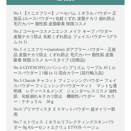
【イニスフリー】ノーセバム ミネラル パウダー 正
規品 (ルースパウダー) 化粧くずれ 皮脂テカリ 崩れ防止
毛穴カバー 脂性肌 皮脂吸着 韓国コスメ
コーセーコスメニエンス メイク キープ パウダー
皮脂テカリ防止 化粧くずれ防止 フェイスパウダー 5グラ
ム (x 1)
イニスフリー(innisfree) ポアブラー パウダー - 正規
品 皮脂テカリ防止 くずれ防止 毛穴カバー 脂性肌 皮脂
吸着 韓国コスメ ルースタイプ (旧商品)
GIVENCHY(ジバンシイ) プリズム リーブル #1 [ ル
ースパウダー ] 1個 (x 1) 混合カラー [並行輸入品]
Chacott チャコット フィニッシングパウダー フェイ
スパウダー フィニッシングパウダーマット マットな透
明感 レディース＆メンズ ジェンダーレスコスメ 油性
肌 化粧崩れ＆テカリ防止 機能性パウダー 761 カラ
ー：ナチュラル 30ｇ
プリマヴィスタ ＥＸマットパウダー 超オイリー肌
用
エトヴォス ミネラルリフレクティングスキンパウ
ダー 8g #ルーセントエクリュ ETVOS ベージュ