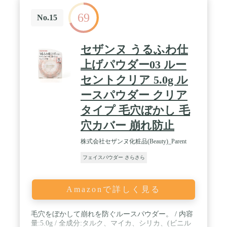
69
No.15
セザンヌ うるふわ仕
上げパウダー03 ルー
セントクリア 5.0g ル
ースパウダー クリア
タイプ 毛穴ぼかし 毛
穴カバー 崩れ防止
株式会社セザンヌ化粧品(Beauty)_Parent
フェイスパウダー さらさら
Amazonで詳しく見る
毛穴をぼかして崩れを防ぐルースパウダー。 / 内容
量:5.0g / 全成分:タルク、マイカ、シリカ、(ビニル