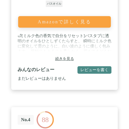
バスオイル
Amazonで詳しく見る
🛁[ミルク色の香気で自分をリセット]バスタブに透
明のオイルをひとしずくたらすと、 瞬時にミルク色
に変化して雲のように、白い波のように優しく包み
ます。 肌触りもとろりと柔らかく、眉までまどろむ
ような安堵感で体と心がほぐれるひとときへ誘いま
続きを見る
す。 / 🛁[ハーブの力で潤い]「永久花」とも呼ばれ
るイモーテル。 ハーブの女王とも呼ばれるフランス
みんなのレビュー
レビューを書く
ラベンダーエキス。2つのハーブ植物エキスを配
合。肌本来の機能にアプローチし、入浴後のかさつ
まだレビューはありません
きがちなお肌に潤いを与え、しっとりすべすべに保
ちます。 / 🛁[心がほぐれるハーバルノートの香り]
森林浴をしたような開放感が心をほぐす「ハーバル
ノート」。 爽やかなレモングラスとユーカリのトッ
プノートから、優しい甘さの花々、 そしてしっとり
とした樹木の香りへ。 心地よい香りで体と心がほぐ
れるひとときへ誘います。 / 🛁[使用方法]浴槽のお
88
湯（約200L）に、容器の1目盛り分（20mL）をよく
No.4
溶かしてご使用ください。 浴室の大きさやお湯の量