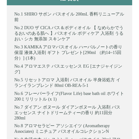
SHIRO サボン バスオイル 200mL 香料リニューアル
前
DUO ザ CICA バス＆ボディオイル 【 なめらかでう
るおいのある肌へ 】バスオイル ボディケア 入浴剤 うる
おい シカ 無添加 スキンケア
KAMIKA アロマバスオイル ハーバルノートの香り
保湿 液体入浴剤 ギフト プレゼント[290ml （約14~15回
分）] (1本)
アロマエステ バスエッセンス EG [エナジャイジン
グ]
リセットアロマ 入浴剤 バスオイル 半身浴処方 イ
ランイランブレンド 80ml OB-REA-5-1
フレーバーライフ(Flavor Life) base bath oil ホワイト
200ミリリットル (x 1)
ダイアン ボヌール ダイアンボヌール 入浴剤 バス
エッセンス ナイトドリームティーの香り 約11回分
280ml
アロマセラピー アソシエイツ (Aromatherapy
Associates) ミニチュア バスオイルコレクションN