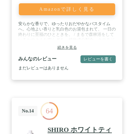
Amazonで詳しく見る
安らかな香りで、ゆったりおだやかなバスタイム
へ。心地よい香りと乳白色のお湯包まれて、 一日の
終わりに至福のひとときを。 / まるで森林浴をして
いるかのような安らぎを。植物成分配合。クロモジ
蒸留水。 / 2層タイプなので、よく振ってから、浴
続きを見る
槽のお湯（約200L）に容器横のきざみ1目盛り分
（約25ｍL）を溶かしてください。（12回分） / ブ
みんなのレビュー
レビューを書く
ランド誕生時から愛されつづける香り、ローズマリ
ー、カモミールなどをブレンドしたアロマティック
まだレビューはありません
ハーブの安らかな香り。 / 【商品パッケージ仕様変
更のお知らせ】環境に配慮した仕様の商品パッケー
ジに順次移行いたします。【変更点】化粧箱：開封
防止タイプ、素材：環境配慮素材、 封緘：シュリン
ク廃止 【切替予定時期】2023年7月中旬～順次切り
替え
64
No.14
SHIRO ホワイトティ