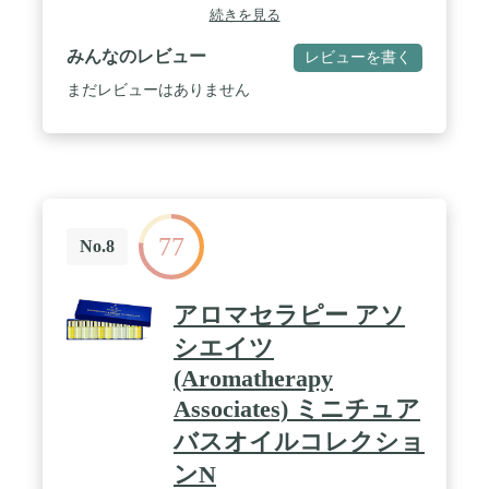
シアバター(*2)・カモミール(*3)・ハトムギ(*4) 配
続きを見る
合 / *1 アルガニアスピノサ核油 *2 シア脂 *3 カミツ
レ花エキス *4 ハトムギ種子エキス
みんなのレビュー
レビューを書く
まだレビューはありません
77
No.8
アロマセラピー アソ
シエイツ
(Aromatherapy
Associates) ミニチュア
バスオイルコレクショ
ンN