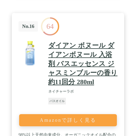
64
No.16
ダイアン ボヌール ダ
イアンボヌール 入浴
剤 バスエッセンス ジ
ャスミンブルーの香り
約11回分 280ml
ネイチャーラボ
バスオイル
Amazonで詳しく見る
98%以上天然由来成分。オーガニックオイル配合の