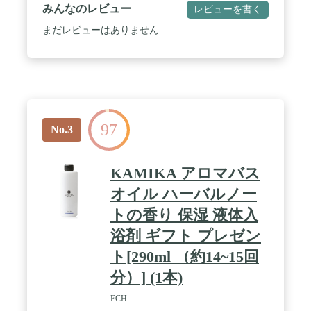
い。（混ざると乳白色になります） / 【ボディオイ
みんなのレビュー
レビューを書く
ルとして】適量を手に取り、濡れた肌に伸ばしてく
ださい。下から上に流すようにゆっくりマッサージ
まだレビューはありません
し、最後に洗い流してください。 / 【内容量】
300ml 【香り】リラクシングウッド精油の香り /
【商品名】DUO ザ CICA バス＆ボディオイル 【 な
めらかでうるおいのある肌へ 】バスオイル ボディ
ケア 入浴剤 うるおい シカ 無添加 スキンケア
97
No.3
KAMIKA アロマバス
オイル ハーバルノー
トの香り 保湿 液体入
浴剤 ギフト プレゼン
ト[290ml （約14~15回
分）] (1本)
ECH