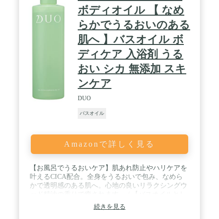
ボディオイル 【 なめ
らかでうるおいのある
肌へ 】バスオイル ボ
ディケア 入浴剤 うる
おい シカ 無添加 スキ
ンケア
DUO
バスオイル
Amazonで詳しく見る
【お風呂でうるおいケア】肌あれ防止やハリケアを
叶えるCICA配合。全身をうるおいで包み、なめら
かで透明感のある肌へ。心地の良いリラクシングウ
ッド精油の香りで癒されます。 / 【バスオイルとし
て】お湯を張った浴槽（約200L）に適量（約20ｍ
続きを見る
L）を入れ、よくかき混ぜてから入浴してくださ