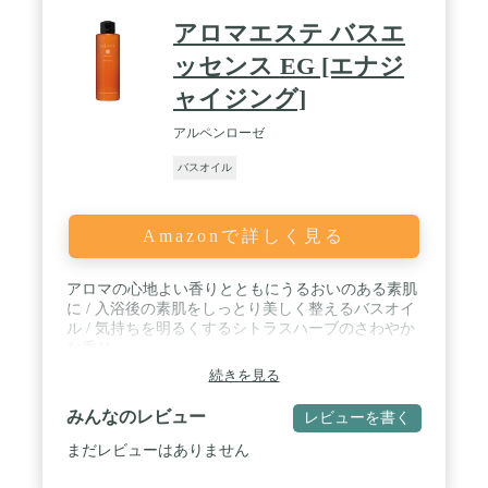
によって使用量が異なります。まずは推奨量からお
試し頂き、自分に合った量を見つけてください。 /
アロマエステ バスエ
🛁[内容量]290ml（約14~15回分）
ッセンス EG [エナジ
ャイジング]
アルペンローゼ
バスオイル
Amazonで詳しく見る
アロマの心地よい香りとともにうるおいのある素肌
に / 入浴後の素肌をしっとり美しく整えるバスオイ
ル / 気持ちを明るくするシトラスハーブのさわやか
な香り
続きを見る
みんなのレビュー
レビューを書く
まだレビューはありません