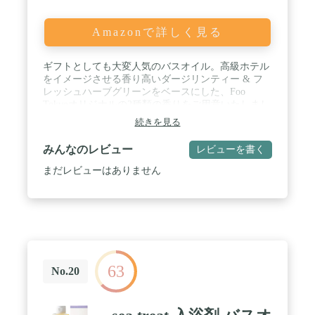
Amazonで詳しく見る
ギフトとしても大変人気のバスオイル。高級ホテル
をイメージさせる香り高いダージリンティー & フ
レッシュハーブグリーンをベースにした、Foo
Tokyoオリジナルの2種類の香りをご用意いたしまし
た。 / Luxe Flower：ジャスミンの香り 浴槽にオイ
続きを見る
ルを垂らした瞬間、華やかで甘いジャスミンの花の
香りが広がり、ラグジュアリーなバスタイムを演出
みんなのレビュー
レビューを書く
します。 / Dreaming Aroma：フレッシュアロマの香
り トップノートにみずみずしくフレッシュなシト
まだレビューはありません
ラスの香り、少し時間が経つとベースとなるダージ
リンティー & フレッシュハーブグリーンが上品に
香り、まるで幻想的な夢の中にいるような心地良い
時が流れます。 / 内容量: 30ml （約20回分） / 使用
方法: バスオイルを湯船に数滴垂らします。香りを
充満させるように優しくかき混ぜ、オイルの油分を
お湯表面に薄く広げていきます。お風呂から上がる
63
と同時に、お湯表面に広がったオイルが肌に薄い保
No.20
湿膜を作ります。お好みでそのまま洗い流さず、マ
ッサージするように肌へ馴染ませてもOK。詰まる
ことなく流せるので、普段通りのお風呂掃除で問題