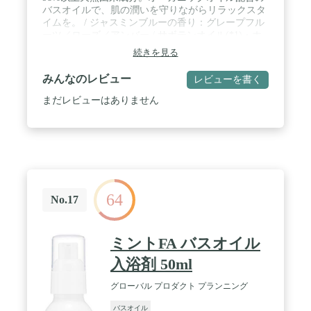
バスオイルで、肌の潤いを守りながらリラックスタ
イムを。 / ジャスミンブルーの香り：グレープフル
ーツ／ローズ／アンバー / サボテンオイル(*1)・ホ
ホバオイル(*2)・ローズマリーエキス(*3)・モモ葉
続きを見る
エキス(*4) 配合 / *1 オプンチアフィクスインジカ種
子油 *2 ホホバ種子油 *3 ローズマリー葉エキス *4
みんなのレビュー
レビューを書く
モモ葉エキス
まだレビューはありません
64
No.17
ミントFA バスオイル
入浴剤 50ml
グローバル プロダクト プランニング
バスオイル