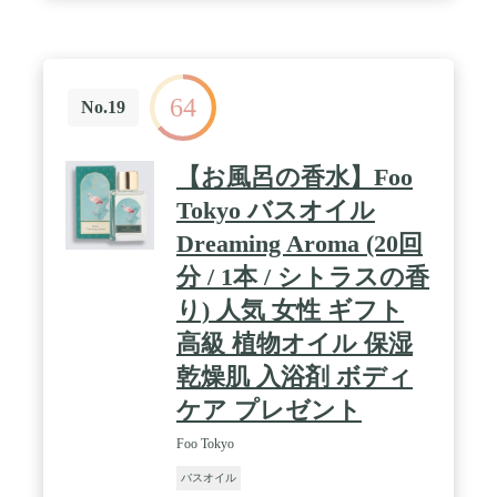
64
No.19
【お風呂の香水】Foo
Tokyo バスオイル
Dreaming Aroma (20回
分 / 1本 / シトラスの香
り) 人気 女性 ギフト
高級 植物オイル 保湿
乾燥肌 入浴剤 ボディ
ケア プレゼント
Foo Tokyo
バスオイル