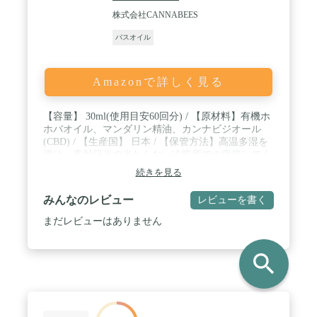
株式会社CANNABEES
バスオイル
Amazonで詳しく見る
【容量】 30ml(使用目安60回分) / 【原材料】有機ホ
ホバオイル、マンダリン精油、カンナビジオール
(CBD) / 【生産国】 日本 / 【保管方法】高温多湿を
避け、直射日光の当たらない冷暗所での保管してく
ださい。
続きを見る
みんなのレビュー
レビューを書く
まだレビューはありません
search