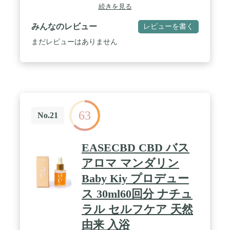
就寝前やリラックスしたい時に。 / 【天然アロマの
続きを見る
香りで贅沢スパ】 sea treatのバスオイルは、天然植
物由来のエッセンシャルオイルを100％使用した高
みんなのレビュー
レビューを書く
品質なバスオイルです。 入浴後もアロマのほのかな
香りが持続！心地の良い香りに包まれて心も体もリ
まだレビューはありません
ラックスしましょう。 / 【お風呂でリラックス】 38
～40℃くらいのぬるま湯で20～30分入浴すること
で、副交感神経が優位になり気分がリフレッシュ、
疲労回復を促します。天然精油を100％使用したア
ロマの香りで心も体もリラックス。ほのかな香りで
家族みんなでお楽しみいただけます。 / 【プレゼン
トやギフトに】 忙しい毎日を送るあの人に癒しのプ
63
レゼント。天然アロマオイルのいい香りで使うたび
No.21
に心もカラダもリラックス。ご友人や会社の同僚の
プレゼントに。彼女や奥様の誕生日プレゼントにお
すすめです。 日ごろの感謝を伝える贈り物や自分へ
EASECBD CBD バス
のご褒美にも。 / 【取り扱い実績】 高級ホテルや美
容室、ヨガスタジオ、パーソナルトレーニングジム
アロマ マンダリン
など多数お喜び頂いております。
Baby Kiy プロデュー
ス 30ml60回分 ナチュ
ラル セルフケア 天然
由来 入浴