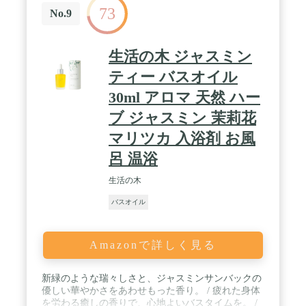
73
No.9
生活の木 ジャスミン
ティー バスオイル
30ml アロマ 天然 ハー
ブ ジャスミン 茉莉花
マリツカ 入浴剤 お風
呂 温浴
生活の木
バスオイル
Amazonで詳しく見る
新緑のような瑞々しさと、ジャスミンサンバックの
優しい華やかさをあわせもった香り。 / 疲れた身体
を労わる癒しの香りで、心地よいバスタイムを。 /