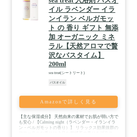
sea treat 入浴剤 バスオ
ございません。 / 全成分: ＤＰＧ、香料、水、コメ
ヌカ油、アルガニアスピノサ核油、カニナバラ果実
イル ラベンダー イラ
油、ヒマワリ種子油、ヤシ油脂肪酸ＰＥＧ－７グリ
ンイラン ベルガモッ
セリル、キハダ樹脂エキス、トコフェロール、ジパ
ルミチン酸アスコルビル / お友達やご家族への結婚
ト の 香り ギフト 無添
祝い、出産祝い、新築祝い、誕生日などのお祝い事
の贈り物にも最適です。
加 オーガニック ミネ
ラル【天然アロマで贅
沢なバスタイム】
200ml
sea treat(シートリート)
バスオイル
Amazonで詳しく見る
【主な保湿成分】 天然由来の素材でお肌が弱い方で
も安心 / 【Calming night（ラベンダー・イランイラ
ン・ベルガモットの香り）】 リラックス効果抜群の
フローラルな香りに上品な柑橘系の香りをプラス。