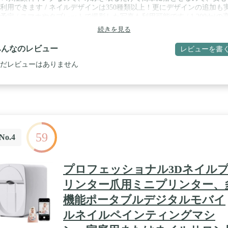
利用できます / ネイルデザインは350種類以上！更にデザインの追加も
予定 / スマホやタブレットで撮影した写真も利用可能です / 1,200dpiの
質でプリント！精細に表現できるの、自分のお気に入りを見つけよう！
続きを見る
みんなのレビュー
レビューを書
だレビューはありません
59
No.4
プロフェッショナル3Dネイル
リンター爪用ミニプリンター、
機能ポータブルデジタルモバイ
ルネイルペインティングマシ