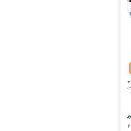
ネ
か
ン
に
取
「
デ
ま