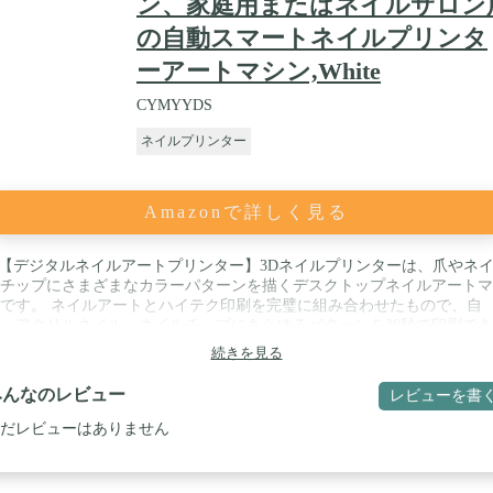
ン、家庭用またはネイルサロン
の自動スマートネイルプリンタ
ーアートマシン,White
CYMYYDS
ネイルプリンター
Amazonで詳しく見る
【デジタルネイルアートプリンター】3Dネイルプリンターは、爪やネ
チップにさまざまなカラーパターンを描くデスクトップネイルアートマ
です。 ネイルアートとハイテク印刷を完璧に組み合わせたもので、自
、アクリルネイル、ネイルチップにあらゆるパターンを30秒で印刷で
。 新しいネイルアート体験を提供します。 / ✿【WIFI制御】デジタル
続きを見る
技術、ネイル、さらにはフォトプリンターで、写真にネイルを押します
PP WIFI、無料アプリは電話機の制御に使用できます。 / ✿【高解像度】
みんなのレビュー
レビューを書
400 dpiの印刷解像度により、爪に素晴らしい印刷結果が得られ、20日以
持ちします。 スマートなシステムにより、どんな画像でも簡単に爪に
だレビューはありません
できます。 印刷後にジェルを塗って硬化するだけです。 / ✿【多様な
ンのカスタム編集】ネイルアートプリンター最大800のネイルデザイン
ャラリーのアプリの利点、携帯電話のアルバムからお気に入りの写真を