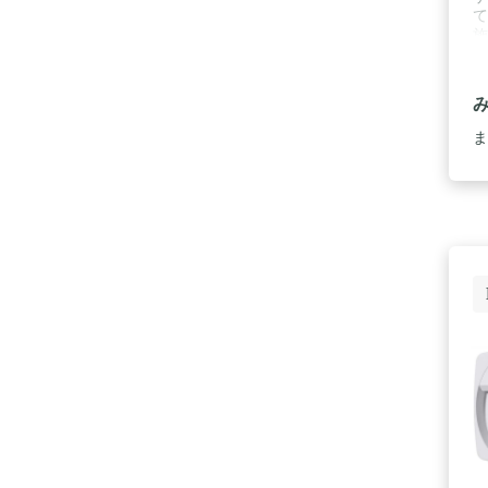
て
施
画
ま