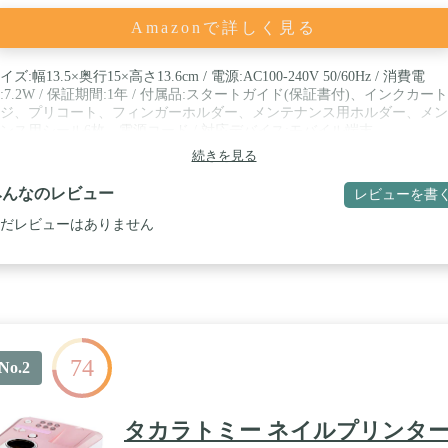
Amazonで詳しく見る
イズ:幅13.5×奥行15×高さ13.6cm / 電源:AC100-240V 50/60Hz / 消費電
:7.2W / 保証期間:1年 / 付属品:スタートガイド(保証書付)、インクカー
ジ、プリコート、フィンガーホルダー、メンテナンス用ホルダー、メン
ンス用シール6枚、電源コード / 対応デバイス:モバイル端末
Phone/iPad/Android) / 本体重量(kg):1.2
続きを見る
みんなのレビュー
レビューを書
だレビューはありません
74
No.2
タカラトミー ネイルプリンタ