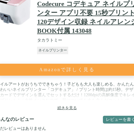
Codecure コデキュア ネイルプ
ンター アプリ不要 15秒プリン
120デザイン収録 ネイルアレン
BOOK付属 143048
タカラトミー
ネイルプリンター
Amazonで詳しく見る
イルアートがおうちでできちゃう！子どもも大人も楽しめる、かんたん
わいいネイルプリンター「コデキュア」 / プリント時間は約15秒。デザ
カードでデザインを選んでセットするだけ！1200dpiの高解像度でキレ
プリント！ / 水性インクなので、肌についても水を含んだコットンでふ
るだけ！ / 毎週違うデザインが楽しめる、120種のデザインを収録。 /
続きを見る
ネイルデザインBOOK」で1年間(54週分)、コデキュアを使ったネイル
をご紹介！
みんなのレビュー
レビューを書
だレビューはありません