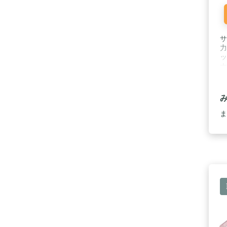
サ
力
ッ
ナ
(i
ま