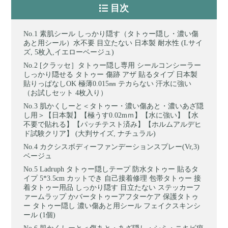
目次
素肌シール しっかり隠す（タトゥー隠し・濃い傷
あと用シール）水不要 目立たない 日本製 耐水性 (Lサイ
ズ, 5枚入,イエローベージュ)
[クラッセ］タトゥー隠し専用 シールコンシーラー
しっかり隠せる タトゥー 傷跡 アザ 貼るタイプ 日本製
貼りっぱなしOK 極薄0.015㎜ テカらない 汗水に強い
（お試しセット 4枚入り）
肌かくしーと＜タトゥー・濃い傷あと・濃いあざ隠
し用＞【日本製】【極うす0.02mｍ】【水に強い】【水
不要で貼れる】【パッチテスト済み】【ホルムアルデヒ
ド試験クリア】 (大判サイズ, ナチュラル)
カクシスボディーファンデーションスプレー(Vr,3)
ベージュ
Ladruph タトゥー隠しテープ 防水タトゥー 貼るタ
イプ 5*3.5cm カットでき 自己接着修理 包帯タトゥー 接
着タトゥー用品 しっかり隠す 目立たない ステッカーフ
ァームラップ かバータトゥーアフターケア 保護タトゥ
ー タトゥー隠し 濃い傷あと用シール フェイクスキンシ
ール (1個)