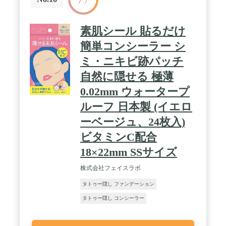
→http://www.amazon.co.jp/dp/B015HCMJX6
素肌シール 貼るだけ
簡単コンシーラー シ
ミ・ニキビ跡パッチ
自然に隠せる 極薄
0.02mm ウォータープ
ルーフ 日本製 (イエロ
ーベージュ、24枚入)
ビタミンC配合
18×22mm SSサイズ
株式会社フェイスラボ
タトゥー隠し ファンデーション
タトゥー隠し コンシーラー