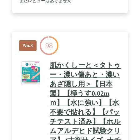
まだレビューはありません
98
No.3
肌かくしーと＜タトゥ
ー・濃い傷あと・濃い
あざ隠し用＞【日本
製】【極うす0.02m
ｍ】【水に強い】【水
不要で貼れる】【パッ
チテスト済み】【ホル
ムアルデヒド試験クリ