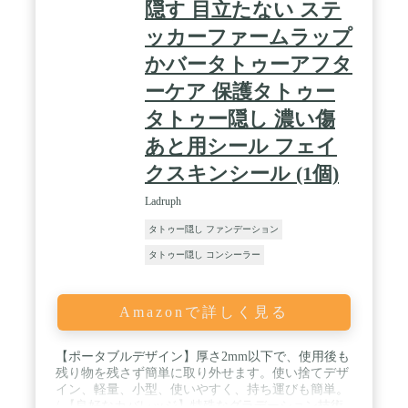
隠す 目立たない ステ
ッカーファームラップ
かバータトゥーアフタ
ーケア 保護タトゥー
タトゥー隠し 濃い傷
あと用シール フェイ
クスキンシール (1個)
Ladruph
タトゥー隠し ファンデーション
タトゥー隠し コンシーラー
Amazonで詳しく見る
【ポータブルデザイン】厚さ2mm以下で、使用後も
残り物を残さず簡単に取り外せます。使い捨てデザ
イン、軽量、小型、使いやすく、持ち運びも簡単。
/ 【良好なカバレッジ】特殊なグラデーション技術