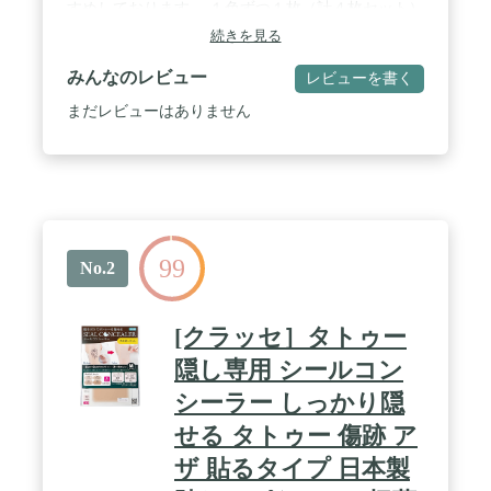
すめしております。 １色ずつ１枚（計４枚セット）
「しっかり隠すタイプ」「自然に隠すタイプ」のお
続きを見る
試しセットについて、それぞれのタイプでいずれの
サイズも1つまでご購入可能です。 / きず跡やタト
みんなのレビュー
レビューを書く
ゥーを隠す、素肌のようになじむシール。５枚入
り。 / 0.02mmの極薄フィルム／本物の肌に近い反射
まだレビューはありません
率／なめらかなグラデーション／4色のカラーバリ
エーションで、素肌のようになじむ自然なつけ心
地。水に強く1週間継続使用が可能。各種試験をク
リアした安心安全の品質。 / 2つのタイプ：「自然
に隠すタイプ」は素肌に近い見え方。「しっかり隠
すタイプ」は濃いきず跡やタトゥーをしっかり隠す
ことができます。 / 4つのカラー：日本人の肌に合
99
わせてピンクベージュ、イエローベージュ、ナチュ
No.2
ラルベージュ、ダークベージュの4色をご用意。 / 4
つのサイズ：Sサイズ（指や足などの小さなタトゥ
ーに最適）、Mサイズ（はがきの約半分サイズ。使
[クラッセ］タトゥー
いやすい大きさ）、Lサイズ（はがきサイズで、広
範囲のタトゥーやきず跡もしっかりカバー）、LLサ
隠し専用 シールコン
イズ（週刊誌の半分のサイズで、より大きめなタト
シーラー しっかり隠
ゥーやきず跡もしっかりカバー）
せる タトゥー 傷跡 ア
ザ 貼るタイプ 日本製