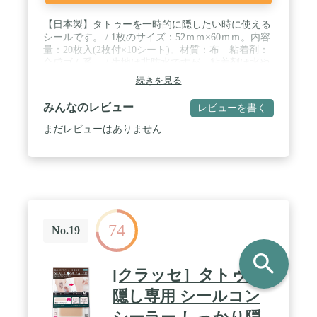
【日本製】タトゥーを一時的に隠したい時に使える
シールです。 / 1枚のサイズ：52ｍｍ×60ｍｍ。内容
量：20枚入(2枚付×10シート)。材質：布 粘着剤：
合成ゴム系。 / 生地は非防水ですが、粘着剤は水や
汗に強いので浴場、温泉、サウナ、プール、スポー
続きを見る
ツ施設などでのご使用に最適です。 / 水を使わずに
貼れるシールタイプなので、道具も必要なく、外出
みんなのレビュー
レビューを書く
先でも簡単に貼れます。適度に厚みのある布素材な
ので、重ね貼りしなくてもタトゥーをしっかり隠せ
まだレビューはありません
ます。 / プラスター(湿布)を貼っているような感じ
に見え、違和感が少ないです。背中など貼りにくい
箇所にも手軽に貼れます。 / 商品写真はできる限り
実物の色・質感に近づけるように努めております
が、お使いのモニター設定、お部屋の照明等により
実際の商品と色味が異なる場合がございます。
74
No.19
search
[クラッセ］タトゥー
隠し専用 シールコン