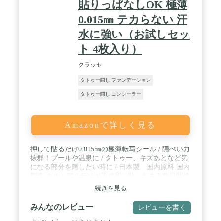
貼りっぱなしOK 極薄
0.015㎜ テカらない 汗
水に強い（お試しセッ
ト 4枚入り）
クラッセ
タトゥー隠し ファンデーション
タトゥー隠し コンシーラー
Amazonで詳しく見る
押して貼るだけ0.015㎜の極薄転写シール / 隠ぺい力
抜群！プールや温泉に / タトゥー、キズあとなど気
になる部分を隠したい時に / 日本製 国内原料 国内
製造 ホルムアルデヒド不使用 / 貼ったまま数日間使
用OK(1度はがすと再度貼ることはできません）
続きを見る
みんなのレビュー
レビューを書く