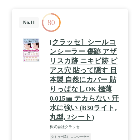
80
No.11
[クラッセ］シールコ
ンシーラー 傷跡 アザ
リスカ跡 ニキビ跡 ピ
アス穴 貼って隠す 日
本製 自然にカバー 貼
りっぱなしOK 極薄
0.015㎜ テカらない 汗
水に強い (B30ライト,
丸型, 2シート)
株式会社クラッセ
タトゥー隠し コンシーラー