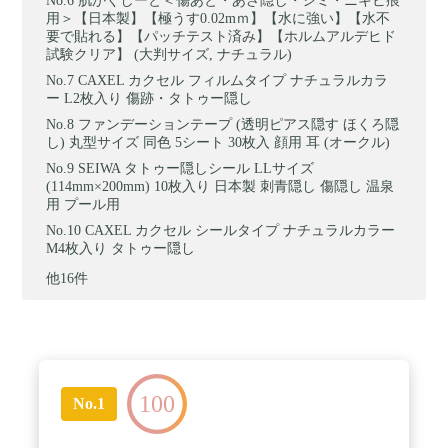
肌かくしーと＜傷あと・あざ隠し・シミ・ニキビ痕
用＞【日本製】【極うす0.02mｍ】【水に強い】【水不
要で貼れる】【パッチテスト済み】【ホルムアルデヒド
試験クリア】 (大判サイズ, ナチュラル)
CAXEL カクセル フィルムタイプ ナチュラルカラ
ー L2枚入り 傷跡・タトゥー隠し
ファンデーションテープ (透明ピアス隠す ほくろ隠
し) 丸型サイズ 同色 5シート 30枚入 顔用 耳 (オークル)
SEIWA タトゥー隠しシール LLサイズ
(114mm×200mm) 10枚入り 日本製 刺青隠し 傷隠し 温泉
用 プール用
CAXEL カクセル シールタイプ ナチュラルカラー
M4枚入り タトゥー隠し
他16件
100
No.1