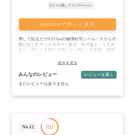
タトゥー隠し ファンデーション
Amazonで詳しく見る
押して貼るだけ0.015㎜の極薄転写シール / テカらず
肌になじむマットカラー / あざ、キズあと、リスカ
あと、気になる部分を隠したい時に / 日本製 国内
原料 国内製造 ホルムアルデヒド不使用 / 貼ったま
ま数日間使用OK(1度はがすと再度貼ることはできま
続きを見る
せん）
みんなのレビュー
レビューを書く
まだレビューはありません
80
No.12