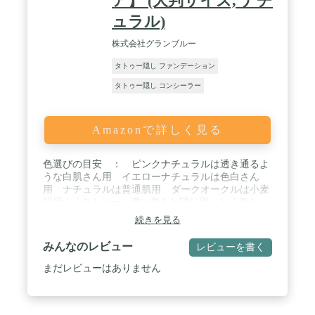
ア】 (大判サイズ, ナチ
ュラル)
株式会社グランブルー
タトゥー隠し ファンデーション
タトゥー隠し コンシーラー
Amazonで詳しく見る
色選びの目安 ： ピンクナチュラルは透き通るよ
うな白肌さん用 イエローナチュラルは色白さん
用 ナチュラルは普通肌用 ダークオークルは小麦
肌用 / 「タトゥー・濃い傷あと隠し用」と「傷あ
と・あざ隠し用」の違い ： 「タトゥー・濃い傷
続きを見る
あと隠し用」のほうがカバー力が高いです。（より
隠せます。） / 商品サイズ ：
みんなのレビュー
レビューを書く
100mm×140mm はがきくらいのサイズです。（他
サイズは別買い物カゴにあります。） / 入り
まだレビューはありません
数 ： 大判サイズの3枚セット。 / 原産
国 ： 日本（５Ｓ管理のされた、大手化粧
品会社の商品も手掛ける安心の国内工場で生産され