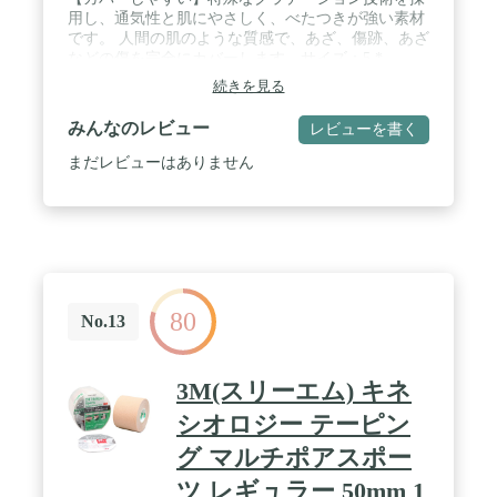
用し、通気性と肌にやさしく、べたつきが強い素材
です。 人間の肌のような質感で、あざ、傷跡、あざ
などの傷を完全にカバーします。サイズ：5 *
3.5cm、素材：不織布。 / 【肌の色合い】小さな傷
続きを見る
跡、あざ、小さな傷などをカバーするのに適してお
り、さまざまな肌の色合いに適しており、さまざま
みんなのレビュー
レビューを書く
な場面に適しています。 / 【軽量・コンパクト】厚
みが2mm以下で、使用後も残留物を残さず簡単に取
まだレビューはありません
り外せます。 一回限りのデザイン。 これらの欠陥
隠蔽パッチは軽量で持ち運び可能です。 / 【長持ち
防水】塗布後の脱落が少なく、傷跡カバーステッカ
ーを5日以上貼り付けることができ、カバー効果が
良好です。 旅行や水泳の際に安全に使用できます。
/ 【簡単な塗布】これらの目に見えないコンシーラ
ーステッカーの使い方についての複雑な指示はあり
80
ません。 傷のある部分をきれいにして乾かし、白い
No.13
紙のフィルムをはがし、外側の透明なフィルムを取
り除きます。
3M(スリーエム) キネ
シオロジー テーピン
グ マルチポアスポー
ツ レギュラー 50mm 1