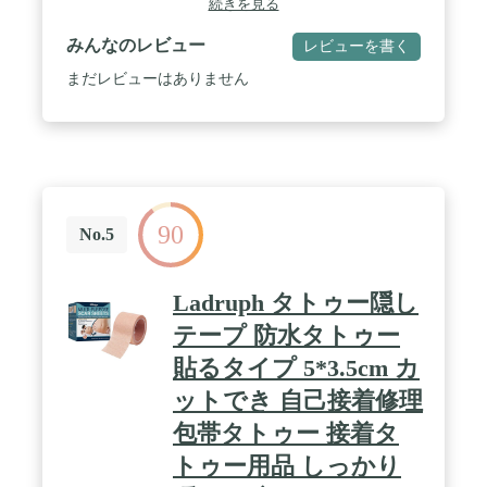
続きを見る
みんなのレビュー
レビューを書く
まだレビューはありません
90
No.5
Ladruph タトゥー隠し
テープ 防水タトゥー
貼るタイプ 5*3.5cm カ
ットでき 自己接着修理
包帯タトゥー 接着タ
トゥー用品 しっかり