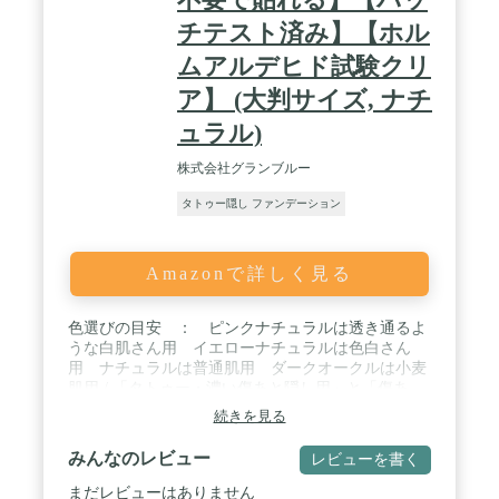
チテスト済み】【ホル
ムアルデヒド試験クリ
ア】 (大判サイズ, ナチ
ュラル)
株式会社グランブルー
タトゥー隠し ファンデーション
Amazonで詳しく見る
色選びの目安 ： ピンクナチュラルは透き通るよ
うな白肌さん用 イエローナチュラルは色白さん
用 ナチュラルは普通肌用 ダークオークルは小麦
肌用 / 「タトゥー・濃い傷あと隠し用」と「傷あ
と・あざ隠し用」の違い ： 「タトゥー・濃い傷
続きを見る
あと隠し用」のほうがカバー力が高いです。（より
隠せます。） / 商品サイズ ：
みんなのレビュー
レビューを書く
100mm×140mm はがきくらいのサイズです。（他
サイズは別買い物カゴにあります。） / 入り
まだレビューはありません