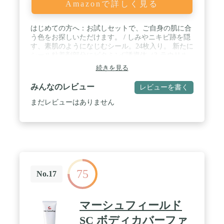
Amazonで詳しく見る
はじめての方へ：お試しセットで、ご自身の肌に合
う色をお探しいただけます。 / しみやニキビ跡を隠
す、素肌のようになじむシール。24枚入り。 新たに
シール粘着剤部分にビタミンC誘導体（3-ラウリル
グリセリルアスコルビン酸）を高濃度で配合。 / 4
続きを見る
つのカラー：日本人の肌に合わせてピンクベージ
ュ、イエローベージュ、ナチュラルベージュ、ダー
みんなのレビュー
レビューを書く
クベージュの4色をご用意。 / 0.02mmの極薄フィル
ム／本物の肌に近い反射率／なめらかなグラデーシ
まだレビューはありません
ョンで、素肌のようになじむ自然なつけ心地。水に
強く1週間継続使用が可能。各種試験をクリアした
安心安全の品質。日本製。 / 貼りやすく剥がしやす
い楕円形シールで、水を使わずにいつでもどこでも
簡単に貼り付けることができます。シールを貼った
上からメイクをすることも可能です。
75
No.17
マーシュフィールド
SC ボディカバーファ