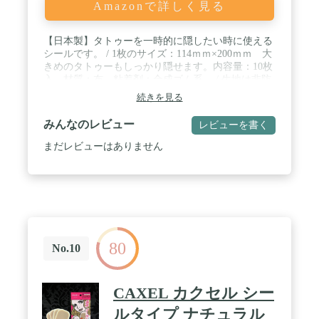
Amazonで詳しく見る
【日本製】タトゥーを一時的に隠したい時に使える
シールです。 / 1枚のサイズ：114ｍｍ×200ｍｍ 大
きめのタトゥーもしっかり隠せます。内容量：10枚
入。材質：布 粘着剤：合成ゴム系。 / 生地は非防
水ですが、粘着剤は水や汗に強いので浴場、温泉、
続きを見る
サウナ、プール、スポーツ施設などでのご使用に最
適です。 / 水を使わずに貼れるシールタイプなの
みんなのレビュー
レビューを書く
で、道具も必要なく、外出先でも簡単に貼れます。
適度に厚みのある布素材なので、重ね貼りしなくて
まだレビューはありません
もタトゥーをしっかり隠せます。 / プラスター(湿
布)を貼っているような感じに見え、違和感が少な
いです。背中など貼りにくい箇所にも手軽に貼れま
す。 / 商品写真はできる限り実物の色・質感に近づ
けるように努めておりますが、お使いのモニター設
定、お部屋の照明等により実際の商品と色味が異な
る場合がございます。
80
No.10
CAXEL カクセル シー
ルタイプ ナチュラル