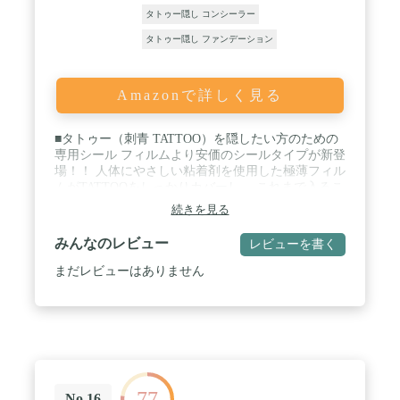
タトゥー隠し コンシーラー
タトゥー隠し ファンデーション
Amazonで詳しく見る
■タトゥー（刺青 TATTOO）を隠したい方のための
専用シール フィルムより安価のシールタイプが新登
場！！ 人体にやさしい粘着剤を使用した極薄フィル
ムがTATTOOをしっかりカバーし、 これまで入るこ
とのできなかったプールや温泉にも気兼ねなく入る
続きを見る
ことができる画期的なアイテムです。 極薄フィルム
で肌の色に合わせた着色で目立たない！ 貼るのも剥
みんなのレビュー
レビューを書く
がすのも簡単！現在、特許出願中。 / ■カラー ナ
チュラル / オーク / ■素材 ウレタンフィルムドレッ
まだレビューはありません
シング ［人体用粘着フィルム］ / ■サイズ Mサイ
ズ 8cm×6cm Lサイズ 12cm×8cm / ■ 商品のポイント!
1.わずか5秒!隠したい箇所に貼るだけ。 2.水にもお
湯にも強い耐水性。 3.厚み0.05mmの極薄フィルム
で目立たない。 4.医療用粘着剤だから安心・安全。
5.傷などを隠したい方にもオススメ。 シールタイ
プは12時間程度の短時間使用向きです。フィルムタ
77
イプはコチラ
No.16