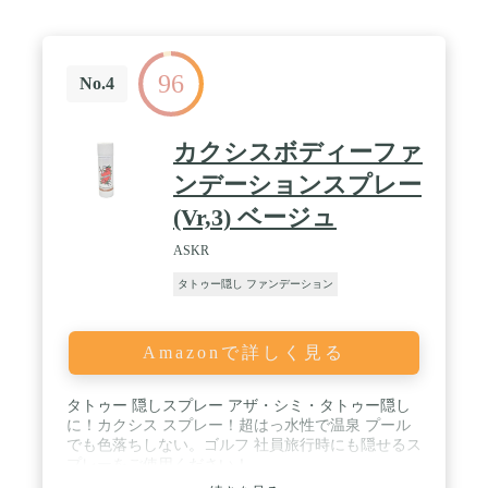
ています。） パッチテスト済み ホルムアルデヒド
試験済み
96
No.4
カクシスボディーファ
ンデーションスプレー
(Vr,3) ベージュ
ASKR
タトゥー隠し ファンデーション
Amazonで詳しく見る
タトゥー 隠しスプレー アザ・シミ・タトゥー隠し
に！カクシス スプレー！超はっ水性で温泉 プール
でも色落ちしない。ゴルフ 社員旅行時にも隠せるス
プレーをご使用ください！