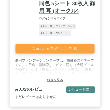
同色 5シート 30枚入 顔
用 耳 (オークル)
ログインマイライフ
タトゥー隠し ファンデーション
タトゥー隠し コンシーラー
Amazonで詳しく見る
傷用ファンデーションテープは、傷跡を隠すテープ
です。 / 用途：傷跡隠し、ピアス隠し（透明ピアス
を隠すシール） / 数量：5シート（30枚入）、生産
国：日本製 / サイズ：直径1.5cm（丸型） / 特性：自
然な肌色、つや消し加工、防水、長持ち１週間
続きを見る
みんなのレビュー
レビューを書く
まだレビューはありません