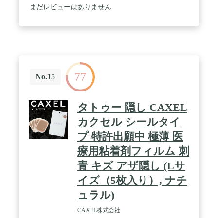
まだレビューはありません
77
No.15
タトゥー 隠し CAXEL
カクセル シールタイ
プ 特許出願中 極薄 医
療用粘着剤フィルム 刺
青 キズ アザ隠し (Lサ
イズ（5枚入り）, ナチ
ュラル)
CAXEL株式会社