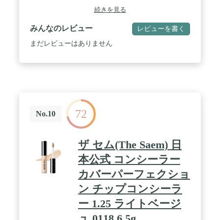
象がアップする、チップタイプのコンシーラーで
続きを見る
す。 / 【うるおいを守りつつ崩れにくい】伸びがい
いリキッドタイプ。なめらかに、肌に溶け込むよう
みんなのレビュー
レビューを書く
になじみます。保湿成分配合で乾燥を防ぎ、しっと
りとした肌を保ちます。水・汗・皮脂に強いウォー
まだレビューはありません
タープルーフタイプ。気になる部分にしっかり密着
して化粧崩れを防ぎ、よれにくいきれいなベースメ
イクをキープします。 / 【メイク直しにも使える持
ち運びサイズ】携帯に便利なコンパクトサイズ。外
出先でファンデーションが崩れた部分のお化粧直し
にも、簡単に使用可能です。 / 【UVカット効果】
SPF18・PA++
72
No.10
ザ セム(The Saem) 日
本公式 コンシーラー
カバーパーフェクショ
ン チップコンシーラ
ー 1.25 ライトベージ
ュ 0118 6.5g