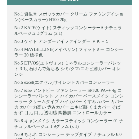
資生堂 スポッツカバー クリーム ファウンデイショ
ン(ベースカラー) H100 20g
KATE(ケイト) スティックコンシーラーA ナチュラ
ルベージュ 3グラム (x 1)
ケイト アンダーアイファインダー ＰＫ－１
MAYBELLINE(メイベリン) フィットミー コンシー
ラー 20 標準色
ETVOS(エトヴォス) ミネラルコンシーラーパレッ
ト 3.1g 石けんで落ちる シミ/クマ/ニキビ跡カバー オレ
ンジ
excel(エクセル)サイレントカバーコンシーラー
&be アンドビー ファンシーラー SPF20 PA++ 4g コ
ンシーラーパレット ／ ハイカバー ベースメイク コンシ
ーラー クリームタイプ ハイカバー くすみカバー カバー
力 カバー力高い 赤みカバー ニキビ跡 くまカバー そば
かす 目元 口元 透明感 陶器肌 コントロールカラー
キャンメイク カラースティックコンシーラー 01 ナ
チュラルベージュ 1.9グラム (x 1)
ちふれ コンシーラー チップタイプ ナチュラル 6.0