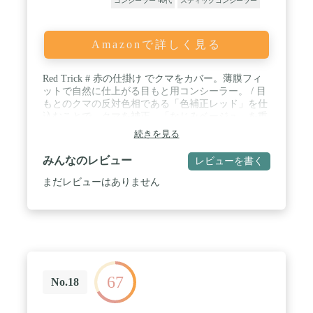
コンシーラー 40代
スティックコンシーラー
Amazonで詳しく見る
Red Trick # 赤の仕掛け でクマをカバー。薄膜フィ
ットで自然に仕上がる目もと用コンシーラー。 / 目
もとのクマの反対色相である「色補正レッド」を仕
込むことで、クマを補正。「なじみベージュ」を重
ねることで肌の色と一体化。 2ステップで気になる
続きを見る
クマを自然にカバーすることができます。 / 2種類
のベースを重ねても厚ぼったくならず、薄膜で自然
みんなのレビュー
レビューを書く
な仕上がり。 動きの多い目もとにもしっかりフィッ
トし、つけたてのカバー力が長時間つづきます。 /
まだレビューはありません
美容液成分配合。乾燥しやすい目もとのうるおいを
まもります。 / 軽い感触でのび広がるため、デリケ
ートな目もとにも負担感がありません。 / 無香料 /
美容液成分〔ヒアルロン酸・スクワラン〕(保湿) /
【使用方法】1上の色(色補正レッド)を指先に少量と
り、クマが気になる部分にトントンとなじませま
す。2下の色(なじみベージュ)を重ねてカバーしま
67
す。 / 目もとのクマの反対色相である「色補正レッ
No.18
ド」を仕込むことで、クマを補正。さらに、「なじ
みベージュ」を重ねることで肌の色と一体化。