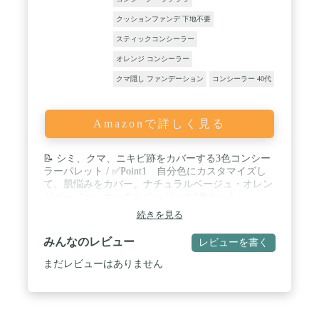
クッションファンデ 下地不要
スティックコンシーラー
オレンジ コンシーラー
クマ隠し ファンデーション
コンシーラー 40代
Amazonで詳しく見る
📝 シミ、クマ、ニキビ跡をカバーする3色コンシー
ラーパレット / ✅Point1 自分色にカスタマイズし
て、肌悩みをカバー。ナチュラルベージュ・オレン
ジベージュ・オークルベージュの3色セット /
✅Point2 肌悩みの根本からケアする美肌成分を配
続きを見る
合。肌にやさしいミネラル処方も / ✅Point3 低刺
激処方で敏感肌の方にもおすすめ。石油系界面活性
みんなのレビュー
レビューを書く
剤・シリコン・鉱物油・タルク・紫外線吸収剤・タ
ール系色素・合成香料・パラベン不使用。石けんオ
まだレビューはありません
フ / 肌にやさしい低刺激処方：パッチテスト済み、
スティンギングテスト済み(※すべての方に肌トラ
ブルや皮膚刺激が起こらないわけではありませ
ん。)