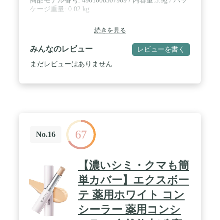
商品モデル番号: 4901008307909 / 内容量:3.9g / パッ
ケージ重量: 0.02 kg
続きを見る
みんなのレビュー
レビューを書く
まだレビューはありません
67
No.16
【濃いシミ・クマも簡
単カバー】エクスボー
テ 薬用ホワイト コン
シーラー 薬用コンシ