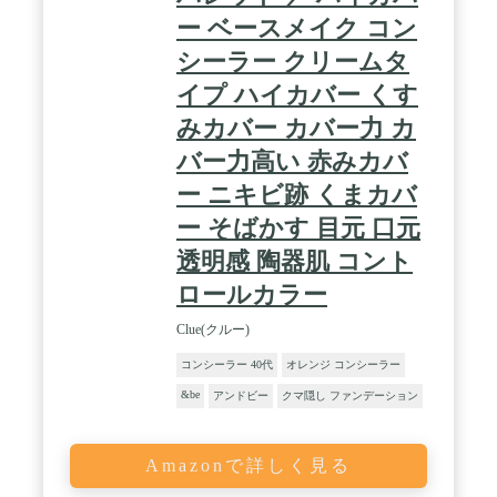
ー ベースメイク コン
シーラー クリームタ
イプ ハイカバー くす
みカバー カバー力 カ
バー力高い 赤みカバ
ー ニキビ跡 くまカバ
ー そばかす 目元 口元
透明感 陶器肌 コント
ロールカラー
Clue(クルー)
コンシーラー 40代
オレンジ コンシーラー
&be
アンドビー
クマ隠し ファンデーション
Amazonで詳しく見る