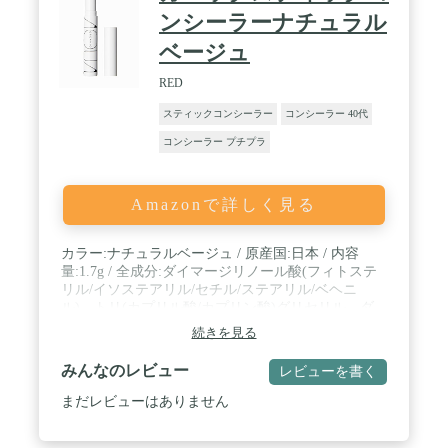
ンシーラーナチュラル
ベージュ
RED
スティックコンシーラー
コンシーラー 40代
コンシーラー プチプラ
Amazonで詳しく見る
カラー:ナチュラルベージュ / 原産国:日本 / 内容
量:1.7g / 全成分:ダイマージリノール酸(フィトステ
リル/イソステアリル/セチル/ステアリル/ベヘニ
ル)、トリ(カプリル酸/カプリン酸)グリセリル、ダ
イマージリノール酸ジ(イソステアリル/フィトステ
続きを見る
リル)、キャンデリラロウ、スクワラン、コメヌカ
ロウ、キャンデリラロウエキス、キャンデリラロウ
みんなのレビュー
レビューを書く
エステルズ、ヨーロッパキイチゴ種子油、モモ葉エ
キス、アルガニアスピノサ核油、トコフェロール、
まだレビューはありません
BG、水、マイカ、酸化チタン、酸化鉄、水酸化Al /
スキンタイプ:全肌質対応