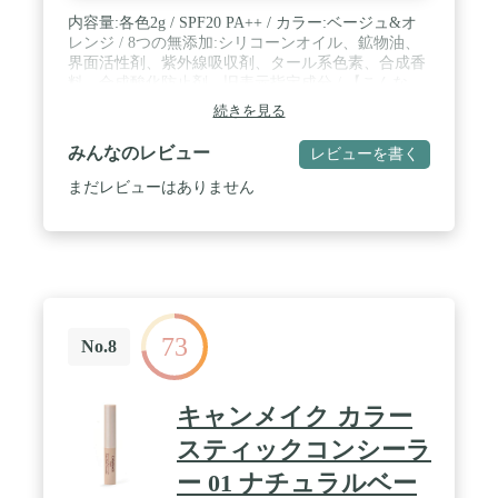
内容量:各色2g / SPF20 PA++ / カラー:ベージュ&オ
レンジ / 8つの無添加:シリコーンオイル、鉱物油、
界面活性剤、紫外線吸収剤、タール系色素、合成香
料、合成酸化防止剤、旧表示指定成分 / 【こんな
方・こんな時に特にオススメ】●ツヤ肌メイクが好
続きを見る
きな方 ●目のクマが気になる方 ●ニキビやニキビ跡
をカバーしたい方 ●しみ、そばかすをカバーしたい
みんなのレビュー
レビューを書く
方 ●肌の色ムラをカバーしたい方 ●化粧直しアイテ
ムをミニマムに抑えたい方
まだレビューはありません
73
No.8
キャンメイク カラー
スティックコンシーラ
ー 01 ナチュラルベー