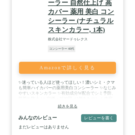
ーラー 自然仕上げ 高
カバー 薬用 美白 コン
シーラー (ナチュラル
スキンカラー, 1本)
株式会社マードゥレクス
コンシーラー 40代
Amazonで詳しく見る
✨迷っている人ほど使ってほしい！濃いシミ・クマ
も簡単ハイカバーの薬用美白コンシーラー ✨なじみ
やすいスキンカラー ✨有効成分W配合でシミ予防、
肌荒れ防止 / ✨定価：3520円（1個あたり） ✨内容
量：3g ✨SPF39／PA++ ✨1カ所1塗り使用で約3カ月
続きを見る
分 ✨重ね塗り/複数カ所使用で約1～2カ月分 ✨メー
カー名：株式会社マードゥレクス ✨生産国：日本
みんなのレビュー
レビューを書く
まだレビューはありません