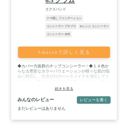
6.5 グラム
エクスパンド
クマ隠し ファンデーション
コンシーラー プチプラ
オレンジ コンシーラー
コンシーラー 40代
Amazonで詳しく見る
◆カバー力抜群のチップコンシーラー / ◆１４色か
らなる豊富なカラーバリエーションが様々な肌の悩
みに対応し、欠点ゼロのベースメイクを演出してく
れます。 / ◆ピタッと密着して軽い仕上がり、重ね
塗りしても厚塗りにならず、カバー力が増す高密度
続きを見る
コンシーラー / ◆ソフトフォーカスパウダーが肌の
欠点をカバーし、ロングラスティングポリマー効果
みんなのレビュー
レビューを書く
で長時間メイクしたての綺麗な肌が続きます。 / ◆
ファンデーション、ＢＢクリームの後、ベースメイ
まだレビューはありません
クの仕上げに使います。 隠したい部分にやさしく
トントンとたたくように伸ばして馴染ませます。