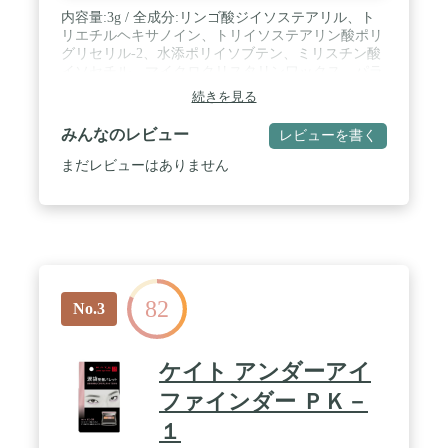
内容量:3g / 全成分:リンゴ酸ジイソステアリル、ト
リエチルヘキサノイン、トリイソステアリン酸ポリ
グリセリル-2、水添ポリイソブテン、ミリスチン酸
イソセチル、マイクロクリスタリンワックス、パラ
フィン、合成ワックスなど / スキンタイプ:全肌質対
続きを見る
応 / お肌のトラブルしっかり隠すスティックコンシ
ーラー。 / なめらかな感触でニキビ跡やクマを自然
みんなのレビュー
レビューを書く
にカバー。
まだレビューはありません
82
No.3
ケイト アンダーアイ
ファインダー ＰＫ－
１