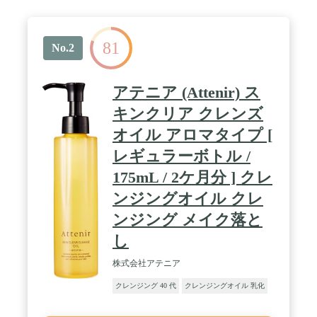
ボトル120mL（約60回分） 【フレッシュ期間】 開
封後：120日以内 未開封：3年以内／ 防腐剤・合成
香料・合成色素・石油系界面活性剤・紫外線吸収剤
81
を一切使っていません。※製造年月日入。 ※ノンコ
No.2
メドジェニックテスト済み。／ 【商品を航空便で送
る際のご注意】 ※本品は、航空法で定める航空危険
物には該当しません。 / 【全成分】エチルヘキサン
アテニア (Attenir) ス
酸セチル、ジイソノナン酸ＢＧ、ジイソステアリン
酸ポリグリセリル－１０、ジメチコン、ヘキサカプ
キンクリア クレンズ
リル酸ポリグリセリル－２０、オクタイソノナン酸
オイル アロマタイプ [
ポリグリセリル－２０、グリセリン、ジフェニルシ
ロキシフェニルトリメチコン、トリデカン、ジカプ
レギュラーボトル /
リリルエーテル、（ベヘン酸／エイコサン二酸）グ
リセリル、炭、パイロフェライト、石英、カオリ
175mL / 2ケ月分 ] クレ
ン、コメヌカエキス、加水分解ダイズタンパク、ホ
ンジングオイル クレ
ップエキス、チャ葉エキス、オニイチゴ根エキス、
ユズ果皮油、ローズマリー葉油、ＰＥＧ／ＰＰＧ／
ンジング メイク落と
ポリブチレングリコール－８／５／３グリセリン、
ＰＰＧ－２アルギニン、ＢＧ、ペンチレングリコー
し
ル、水、ステアリン酸イヌリン、ステアロイルグル
タミン酸２Ｎａ、水酸化Ａｌ、シクロペンタシロキ
株式会社アテニア
サン、ヒマワリ種子油、トコフェロール、乳酸、酸
クレンジング 40 代
クレンジングオイル 乳化
化鉄