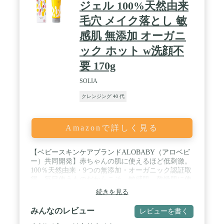
ジェル 100%天然由来
毛穴 メイク落とし 敏
感肌 無添加 オーガニ
ック ホット w洗顔不
要 170g
SOLIA
クレンジング 40 代
Amazonで詳しく見る
【ベビースキンケアブランドALOBABY（アロベビ
ー）共同開発】赤ちゃんの肌に使えるほど低刺激。
100％天然由来・9つの無添加・オーガニック認証取
得。毎日使うものだからこそ、敏感肌、乾燥肌に使
える優しさに徹底的にこだわりました / 【優しさと
続きを見る
洗浄力を両立！】黒ずみやいちご鼻など、毛穴汚
れ・角栓をスッキリ落とす毛穴エステ発想の温感と
みんなのレビュー
レビューを書く
ろみクレンジング。ノーメイクの時やメンズの洗顔