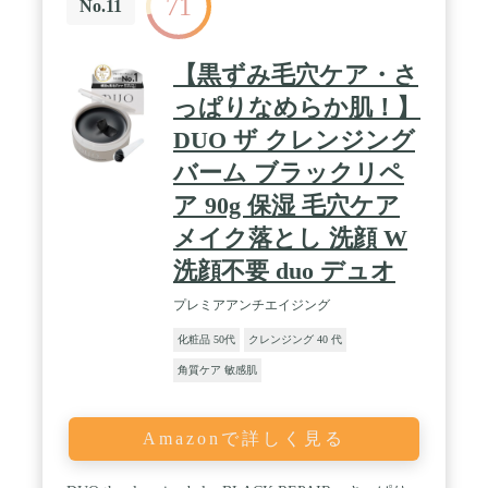
71
No.11
【黒ずみ毛穴ケア・さ
っぱりなめらか肌！】
DUO ザ クレンジング
バーム ブラックリペ
ア 90g 保湿 毛穴ケア
メイク落とし 洗顔 W
洗顔不要 duo デュオ
プレミアアンチエイジング
化粧品 50代
クレンジング 40 代
角質ケア 敏感肌
Amazonで詳しく見る