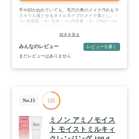
手や顔がぬれていても、毛穴の奥のメイク汚れもマ
スカラも落とせるオイルタイプのメイク落とし。 /
<b>原産国 :</b> 日本 / <b>内容量 :</b> 230ml / <b>
商品サイズ (幅X奥行X高さ) :</b> 76x43x184mm /
<b>質量 :</b> 260g
続きを見る
みんなのレビュー
レビューを書く
まだレビューはありません
68
No.15
ミノン アミノモイス
ト モイストミルキィ
クレンジング 100ｇ