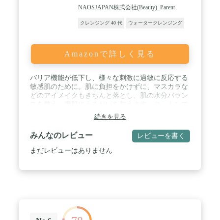
NAOSJAPAN株式会社(Beauty)_Parent
クレンジング 40 代
ウォータークレンジング
Amazonで詳しく見る
バリア機能が低下し、様々な刺激に過敏に反応する
敏感肌のために。肌に負担をかけずに、マスカラな
どのアイメイクもきちんと落とし、肌の水分バラン
スを整え、素肌にうるおいを与えます。コットンで
ふき取るだけ。1本でメイク落とし+洗顔+うるおい
続きを見る
ケア。 / 商品サイズ (幅×奥行×高さ) :7.2×7.2×17.3 /
原産国:フランス
みんなのレビュー
レビューを書く
まだレビューはありません