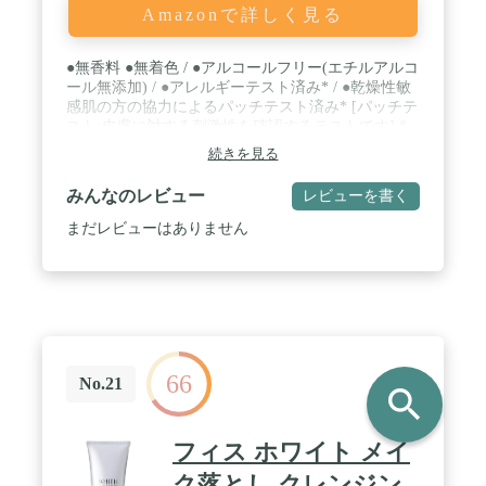
Amazonで詳しく見る
●無香料 ●無着色 / ●アルコールフリー(エチルアルコ
ール無添加) / ●アレルギーテスト済み* / ●乾燥性敏
感肌の方の協力によるパッチテスト済み* [パッチテ
スト:皮膚に対する刺激性を確認するテストです] *
すべての方にアレルギーや皮膚刺激が起こらないと
続きを見る
いうわけではありません。 / 内容量:150ml / 生産
国:Made in Japan
みんなのレビュー
レビューを書く
まだレビューはありません
66
No.21
search
フィス ホワイト メイ
ク落とし クレンジン