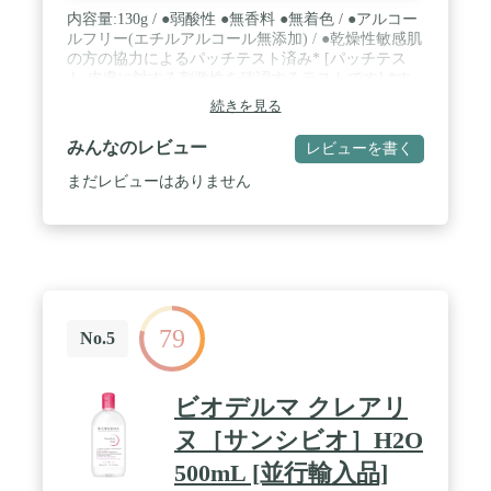
内容量:130g / ●弱酸性 ●無香料 ●無着色 / ●アルコー
ルフリー(エチルアルコール無添加) / ●乾燥性敏感肌
の方の協力によるパッチテスト済み* [パッチテス
ト:皮膚に対する刺激性を確認するテストです] *す
べての方にアレルギーや皮膚刺激が起こらないとい
続きを見る
うわけではありません。 / ●アレルギーテスト済み*
/ 生産国:Made in Japan / 消炎剤配合。肌荒れを防ぎ
みんなのレビュー
レビューを書く
ます。
まだレビューはありません
79
No.5
ビオデルマ クレアリ
ヌ［サンシビオ］H2O
500mL [並行輸入品]