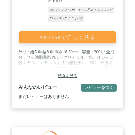
無印良品
バクター／ハチミツ発酵液、乳酸桿菌／ブドウ果汁
発酵液（角質柔軟成分） 、※5 乳酸桿菌／マテチ
クレンジング 40 代
たるみ毛穴 クレンジング
ャ葉発酵液など(保湿成分)、※6うるおいによる
クレンジング ミニサイズ
Amazonで詳しく見る
外寸 : 縦5.0×幅8.0×高さ18.50cm・容量 : 200g / 全成
分 : ヤシ油脂肪酸PEG-7グリセリル、水、オレイン
酸エチル、エチルヘキサン酸セチル、BG、水添ポ
リイソブテン、ポリクオタニウム-51、アンズ果
汁、モモ葉エキス、ヒアルロン酸Na、グリセリン、
続きを見る
グリコシルトレハロース、加水分解水添デンプン、
ジメチコン、 (アクリレーツ/アクリル酸アルキル
みんなのレビュー
レビューを書く
(C10-30) ) クロスポリマー、トコフェロール、水酸
化K、フェノキシエタノール、メチルパラベン、オ
まだレビューはありません
レンジ果皮油 / 素材 : チューブ : PE、EVOH・キャ
ップ : PP / 仕様 : 合成香料無添加、無着色、無鉱物
油、弱酸性、アルコールフリー / 原産国 : 日本製