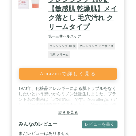
【敏感肌 乾燥肌】メイ
ク落とし 毛穴汚れ ク
リームタイプ
第一三共ヘルスケア
クレンジング 40 代
クレンジング ミニサイズ
毛穴 クリーム
Amazonで詳しく見る
1973年、化粧品アレルギーによる肌トラブルをなく
したいという想いからミノンは誕生しました。ブラ
ンド名の由来は「3つのNon」です。Non allergic（ア
レルギーの原因物質を極力カット）、Non toxic（低
刺激性／低毒性）、Non alkaline（弱酸性／アルカリ
続きを見る
性でない） 開発当時から目指している"3つのこだわ
り"で、ミノンは赤ちゃんから高齢の方までお使い
みんなのレビュー
レビューを書く
いただけるために、今もこの考え方を守ったものづ
くりを続けています。 / 【メイクなじみの良さにこ
まだレビューはありません