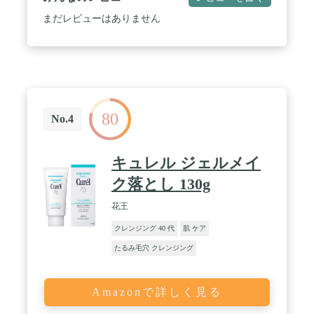
キリオフ！ / さわやかなグレープフルーツ精油の香
るという国際的な認証。
り / クレンジングバームのパイオニア！DUOとは
まだレビューはありません
「自然×科学」の融合から生まれたハイブリッドコ
スメ。肌の安全に配慮した優しい原料を使いながら
サイエンスの要素をしっかり取り入れた新しい分野
のコスメブランドです。
80
No.4
キュレル ジェルメイ
ク落とし 130g
花王
クレンジング 40 代
肌 ケア
たるみ毛穴 クレンジング
Amazonで詳しく見る