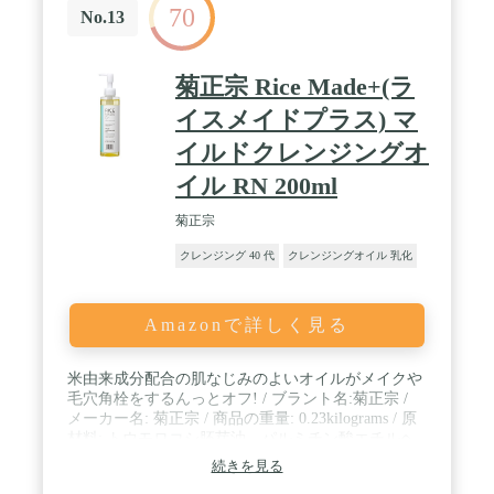
70
No.13
菊正宗 Rice Made+(ラ
イスメイドプラス) マ
イルドクレンジングオ
イル RN 200ml
菊正宗
クレンジング 40 代
クレンジングオイル 乳化
Amazonで詳しく見る
米由来成分配合の肌なじみのよいオイルがメイクや
毛穴角栓をするんっとオフ! / ブラント名:菊正宗 /
メーカー名: 菊正宗 / 商品の重量: 0.23kilograms / 原
材料: トウモロコシ胚芽油、パルミチン酸エチルヘ
キシル、トリイソステアリン酸PEG-20グリセリル、
続きを見る
ミリスチン酸イソプロピル、トリ(カプリル酸/カプ