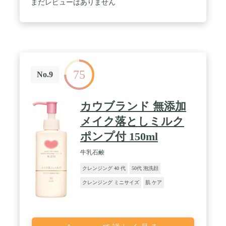
としても使用できます / 【保湿成分・整肌成分・ハ
まだレビューはありません
リ肌成分】99％美容液成分配合でしっかり保湿！ダ
ブル洗顔不要・マツエクOK。すすいだ後はべたつ
かないのに肌がしっとりする使い心地 / 【9つの無
添加で肌に優しい】香料、合成色素、鉱物油、石油
系界面活性剤、紫外線吸収剤、パラベン、エタノー
ル、シリコン、フェノキシ エタノール不使用 / 【と
ろける温感ジェルの”黄金バランス”】「温感効果・
75
クレンジング力・肌摩擦を最小限にするジェル」の
No.9
黄金バランス
カウブランド 無添加
メイク落としミルク
ポンプ付 150ml
牛乳石鹸
クレンジング 40 代
50代 泡洗顔
クレンジング ミニサイズ
肌 ケア