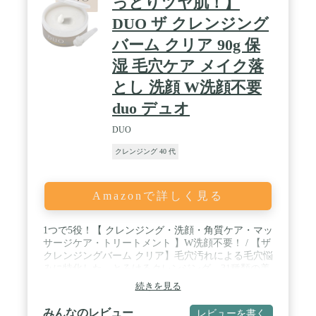
っとりツヤ肌！】
フレシングシトラス」。1日の終わりにクレンジン
DUO ザ クレンジング
グの時間が待ち遠しくなるような、心が和む至福の
香りです。 / 【商品詳細】内容量：175ml /約2ケ月
バーム クリア 90g 保
分、タイプ：アロマタイプ【商品特徴】ダブル洗顔
不要、濡れた手でも使えます。肌が非常に濡れてい
湿 毛穴ケア メイク落
る洗髪後などは、軽く水気を拭き取ってからお使い
とし 洗顔 W洗顔不要
ください。一般的なグルー（シアノアクリレート
系）を使用したまつ毛エクステンションをご使用の
duo デュオ
方もお使いいただけます。強くこするとまつ毛自体
が抜けやすくなりますので、エクステの流れに沿っ
DUO
てやさしく馴染ませてください。/無着色、無鉱物
油、パラベンフリー、アルコールフリー アレルギー
クレンジング 40 代
テスト済み・ノンコメド処方(ニキビのできにくい
処方)※すべての方にアレルギー、コメドが起きな
いわけではありません。/アテニアはファンケルのグ
Amazonで詳しく見る
ループ会社です。 / 【配合成分】ククイナッツオイ
ル・ホホバオイル・珊瑚草（サンゴソウ）オイル・
ロックローズオイル・イモーテルオイル（古い角質
1つで5役！【 クレンジング・洗顔・角質ケア・マッ
によるくすみのない肌を保つエモリエント成分）、
サージケア・トリートメント 】W洗顔不要！ / 【ザ
メドウフォームオイル・アルガンオイル（毛穴汚れ
クレンジングバーム クリア】毛穴汚れによる毛穴悩
除去成分）、インカオメガオイル（バリア機能・う
みに特化した、とろけるクレンジング。31種類の美
るおい補助成分）配合。スピーディメルティング処
容成分により、使う程に透明感のあふれる毛穴レス
続きを見る
方 / 【お届けについて】 環境に配慮した森林認証*
な肌へと導きます。 / とろける新感覚！独自技術の
を取得した素材の外箱でお届けします。*適切に管
「毛穴クリアカプセル」でメイクも毛穴汚れもスッ
みんなのレビュー
レビューを書く
理された森林の木材を使用して製品がつくられてい