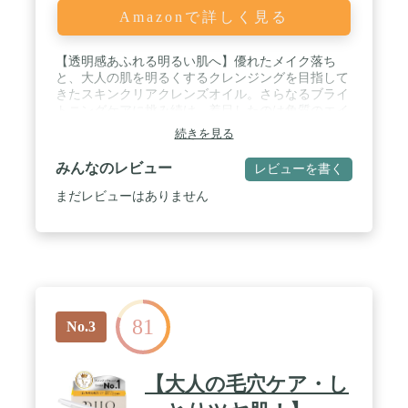
Amazonで詳しく見る
【透明感あふれる明るい肌へ】優れたメイク落ち
と、大人の肌を明るくするクレンジングを目指して
きたスキンクリアクレンズオイル。さらなるブライ
トニングケアに挑み続け、着目したのは角質のエイ
ジングくすみ*。クレンジングのたびに肌をやわら
続きを見る
かく、無垢な素肌へと洗い上げます。*年齢による
古い角質の蓄積で肌がくすんで見える様子のこと。
みんなのレビュー
レビューを書く
/ 【大人の為の美肌ケア】エイジングケアを見据
え、8種の天然植物オイルを厳選。明るくやわらか
まだレビューはありません
な素肌へ洗い上げます。多角的なくすみ*ケアはも
ちろん、毛穴・角栓ケアのためのメドウフォームオ
イル、保湿・柔軟ケアのためのインカオメガオイル
も配合しました。*年齢による古い角質の蓄積で肌
がくすんで見える様子のこと。 / 【摩擦レスの弾力
オイル】厚みとクッション性にこだわった摩擦レス
の弾力オイル。弾力のあるとろみがメイクにしっか
81
りと絡んで浮かし、マスカラやリキッドアイライナ
No.3
ーまでするんとオフ。贅沢な使用感と素早いメイク
落ちを両立させました。W洗顔不要・濡れた手でも
OK・まつ毛エクステにも使えるクレンジングオイ
【大人の毛穴ケア・し
ルです。 / 【贅沢なシトラスの香り】レモングラス
やベルガモットなどをブレンドした、瑞々しい「リ