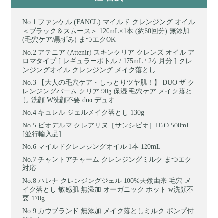
ファンケル (FANCL) マイルド クレンジング オイル
＜ブラック＆スムース＞ 120mL×1本 (約60回分) 無添加
(毛穴ケア/黒ずみ) まつエクOK
アテニア (Attenir) スキンクリア クレンズ オイル ア
ロマタイプ [ レギュラーボトル / 175mL / 2ケ月分 ] クレ
ンジングオイル クレンジング メイク落とし
【大人の毛穴ケア・しっとりツヤ肌！】 DUO ザ ク
レンジングバーム クリア 90g 保湿 毛穴ケア メイク落と
し 洗顔 W洗顔不要 duo デュオ
キュレル ジェルメイク落とし 130g
ビオデルマ クレアリヌ［サンシビオ］H2O 500mL
[並行輸入品]
マイルドクレンジングオイル 1本 120mL
チャントアチャーム クレンジングミルク まつエク
対応
ハレナ クレンジングジェル 100%天然由来 毛穴 メ
イク落とし 敏感肌 無添加 オーガニック ホット w洗顔不
要 170g
カウブランド 無添加 メイク落としミルク ポンプ付