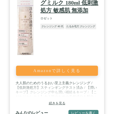
グミルク 180ml 低刺激
処方 敏感肌 無添加
ロゼット
クレンジング 40 代
たるみ毛穴 クレンジング
Amazonで詳しく見る
大人肌のためのうるおい至上主義クレンジング /
【低刺激処方】スティンギングテスト済み / 【潤い
キープ】クレンジング中も潤い補給＆キープ / 【こ
だわりセレクト】大人肌のための天然成分を配合 /
【アロマ効果】ラベンダーの香りでリラックス
続きを見る
みんなのレビュー
レビューを書く