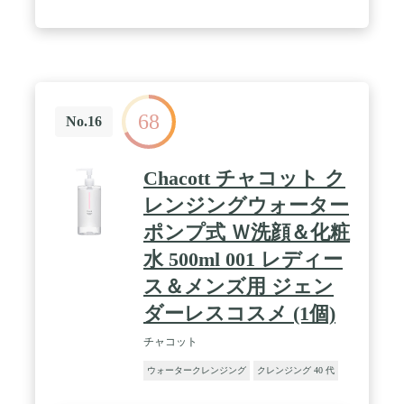
だわったクリームタイプ】落ちにくいメイクもすっ
きり。しっかりメイクや毛穴の汚れもすっきり落と
し、すすぎやすい。肌あたりのやさしいとろけるよ
うなクリームタイプ。 / 【使用方法】①顔をぬらさ
ずに、乾いた手のひらに適量（直径２センチの円に
広がる程度）を取り、顔全体にやさしくのばし、指
の腹でらせんを描くようにメイクとなじませます。
68
ぬるま湯で十分に洗い流して下さい。※クレンジン
No.16
グの後は、洗顔料をご使用下さい。※洗顔には、ミ
ノン アミノモイストの洗顔料をおすすめします。※
オイルフリー処方ではございません。 / 【Tips】使
Chacott チャコット ク
用量が少ないと、摩擦や落とし残しの原因に。強く
こすると肌のたるみの原因となるため、内側から外
レンジングウォーター
側にらせんを描くようにやさしくなじませます。熱
ポンプ式 Ｗ洗顔＆化粧
すぎるお湯ですすぐことは避けましょう。 / 【内容
量】100g＜約50日分＞【原産国】日本 【スキンタイ
水 500ml 001 レディー
プ】敏感肌・乾燥肌
ス＆メンズ用 ジェン
ダーレスコスメ (1個)
チャコット
ウォータークレンジング
クレンジング 40 代