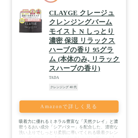
CLAYGE クレージュ
クレンジングバーム
モイスト N しっとり
濃密 保湿 リラックス
ハーブの香り 95グラ
ム (本体のみ, リラック
スハーブの香り)
TADA
クレンジング 40 代
Amazonで詳しく見る
吸着力に優れるミネラル豊富な「天然クレイ」と濃
密うるおい成分「シアバター」を配合した、濃密な
洗い上りでしっとり柔肌に導いてくれる吸着クレン