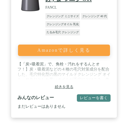
FANCL
クレンジング ミニサイズ
クレンジング 40 代
クレンジングオイル 乳化
たるみ毛穴 クレンジング
Amazonで詳しく見る
【「炭×吸着泥」で、角栓・汚れをするんとオ
フ！】炭・吸着泥などの４種の毛穴対策成分を配合
した、毛穴特化型の黒のマイルドクレンジング オイ
ル。サラリとした黒いオイルが毛穴にとけこみ、角
栓や黒ずみも溶かしだして一掃。超つるん！なすっ
続きを見る
ぴんに。 ●濡れた手でもOK！ ●どんなメイクもこ
すらずするん！ ●毛穴汚れ・黒ずみ・角栓オフ /
みんなのレビュー
レビューを書く
【使用順序】 マイルドクレンジング オイル ⇒
洗顔 ⇒ 化粧液 ⇒ エッセンス ⇒ マスク
まだレビューはありません
⇒ 乳液／クリーム ※一般的なグルー（シアノアク
リレート系）を使用したまつげエクステンションを
ご使用の方もお使いいただけます。 / 【使用量の目
安】 2プッシュ（500円玉1枚分）／ 【使用回数】