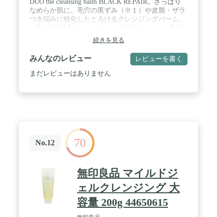
DUO the cleansing balm BLACK REPAIR。さっぱり
なめらか肌に。毛穴の黒ずみ（※１）や皮脂・ザラ
つき悩みに特化したとろけるクレンジングバーム。
/ 【1つで5役】クレンジング・洗顔フォーム・角質
ケア・マッサージケア・トリートメントの役割を果
続きを見る
たします。W洗顔や泡立て不要で、まつエク
OK（※2）の化粧落とし。 / 【2種の炭（※3）を配
みんなのレビュー
レビューを書く
合】DUO独自の「ブラックパウダー」×「活性炭」
が毛穴に詰まった汚れと余分な皮脂や汚れをしっか
まだレビューはありません
り吸着します。さらに、6種の発酵エキス（※４）
が肌表面をやさしくほぐし角栓や黒ずみを溶かし
て、浮かび上った汚れをごっそり吸着！頑固な黒ず
みを無理なく取り除き、ザラつきも防ぎます。【美
肌へトリートメント】さらに発酵美容成分（※5）
配合で、テカリを防いでなめらかな肌へ導きます。
キメ引き締め、ハリケア、うるおい、ブライトケア
70
（※6）などに。 / 【肌に優しい無添加設計】パラ
No.12
ベン、鉱物油、合成香料、合成着色料、アルコール
は使用しておりません。思春期から大人、メンズに
も使えるユニセックスタイプで、‎シトラス精油の香
無印良品 マイルドジ
り。 / ※１汚れによる、※2一般的なシアノアクリ
レート系グルーの場合、※3炭(吸着成分) 、※4ア
ェルクレンジング 大
スペルギルス／コメ発酵エキス、乳酸桿菌／セイヨ
容量 200g 44650615
ウナシ果汁発酵液、サッカロミセス／オオムギ種子
発酵エキス、乳酸桿菌／ハス種子発酵液、グルコノ