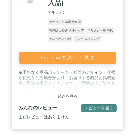
入品]
アルビオン
アラフォー 基礎 化粧品
乾燥肌 かゆみ スキンケア
エリクシール 60代
アルビオン 40代
アンチ エイジング
Amazonで詳しく見る
※予告なく商品パッケージ・容器のデザイン・仕様
が変更となる場合があり、お届けする商品と掲載画
像が異なる場合がございます。ご理解の上ご購入を
お願い致します。 / ※最短での配送をご希望の際は
配達希望日を指定せずにご注文ください。 / ※日祝
続きを見る
日・15時以降に頂いたご注文は翌営業日からの受付
となり、直近のご指定日にお届けできかねる場合が
みんなのレビュー
レビューを書く
ございます。予めご了承下さい。 / ※転売目的での
ご購入はご遠慮願います。
まだレビューはありません