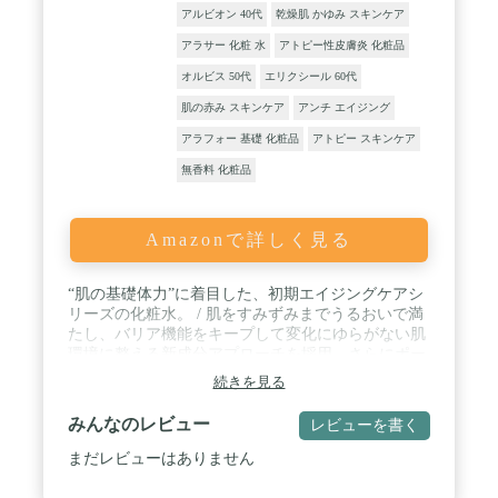
アルビオン 40代
乾燥肌 かゆみ スキンケア
アラサー 化粧 水
アトピー性皮膚炎 化粧品
オルビス 50代
エリクシール 60代
肌の赤み スキンケア
アンチ エイジング
アラフォー 基礎 化粧品
アトピー スキンケア
無香料 化粧品
Amazonで詳しく見る
“肌の基礎体力”に着目した、初期エイジングケアシ
リーズの化粧水。 / 肌をすみずみまでうるおいで満
たし、バリア機能をキープして変化にゆらがない肌
環境に整える新成分アプローチを採用。さらにポー
ラ・オルビスグループ独自の肌荒れ防止有効成分
続きを見る
「DF-パンテノール」を高濃度で配合。ダメージに
揺らがない調子のいい肌状態をキープします。 / と
みんなのレビュー
レビューを書く
ろっと濃密なのに、肌にぐんぐん浸透。すみずみま
でうるおいと美容成分を届けて、逃さない膜を形
まだレビューはありません
成。届けて守る、ダブルの機能を両立したローショ
ン。 / 無油分、無香料、無着色、アルコールフリ