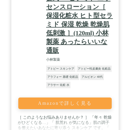
センスローション［
保湿化粧水 ヒト型セラ
ミド 保湿 乾燥 乾燥肌
低刺激 ］(120ml) 小林
製薬 あったらいいな
通販
小林製薬
アトピー スキンケア
アトピー性皮膚炎 化粧品
アラフォー 基礎 化粧品
アルビオン 40代
アラサー 化粧 水
Amazonで詳しく見る
［ このようなお悩みありませんか？ ］ 「年々 乾燥
がひどくなる…」「 肌荒れ が気になる」肌の調子
を整えたいあなたに寄り添う スキンケア です。「