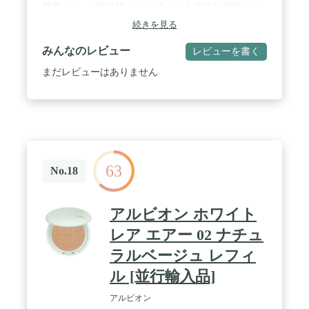
肌荒れ 」「 乾燥肌 」はセラミド* 不足が原因かも
しれません。ヒフミド『 エッセンスローション 』
続きを見る
は「 ヒト型セラミド* 」を含む 保湿 成分で、角質
層のすみずみまで うるおい と肌に ハリ を与えま
みんなのレビュー
レビューを書く
す。*天然型 セラミド（ 保湿剤） / ［ 肌の 保湿 状
態を高める 化粧水 ］ヒフミド『 エッセンス ローシ
まだレビューはありません
ョン 』はうるおいケアの土台となる角質層にも自然
になじみ、肌を健やかに整えます！さらに3種類の
「 ヒト型セラミド* 」で年齢肌の うるおい バリア
をサポートします。*天然型 セラミド（ 保湿剤） /
［『 エッセンス ローション 』の3つの心地よさ］
【濃密感】濃密なコクを感じるテクスチャーが心地
いい！【肌ざわり】みずみずしく肌の上で滑らかに
63
伸び、しっとりしながらもベタつかない使用感。
No.18
【浸透感】塗った後、肌の表面にいつまでもベタベ
タと残らずスッと角質層へ浸透する優れた肌なじ
み。 / ［ 365日の満足感 ］とろっとしたテクスチャ
アルビオン ホワイト
ーで、伸びの良さが抜群！肌はもちもちとした質感
に。低刺激、無香料の ヒフミド『 エッセンスロー
レア エアー 02 ナチュ
ション 』は毎日のお手入れを心地いいものにしてく
ラルベージュ レフィ
れます。 / ［ 喜びの声が続々と届いています！ ］
「しっとりして、吸いつくような感触」「成分を吟
ル [並行輸入品]
味して決めました」「肌へのなじみがとてもいいで
す」「これさえあれば頑張れる気がします」などな
アルビオン
ど！ ヒフミド 『 エッセンス ローション 』は美し