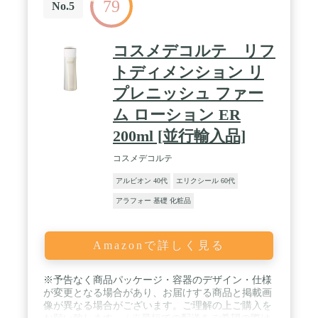
79
玉1枚分【内容量】30ml×1本(約60回分)【フレッシ
No.5
ュ期間】開封後60日以内/未開封の場合は2年以内
コスメデコルテ リフ
トディメンション リ
プレニッシュ ファー
ム ローション ER
200ml [並行輸入品]
コスメデコルテ
アルビオン 40代
エリクシール 60代
アラフォー 基礎 化粧品
Amazonで詳しく見る
※予告なく商品パッケージ・容器のデザイン・仕様
が変更となる場合があり、お届けする商品と掲載画
像が異なる場合がございます。ご理解の上ご購入を