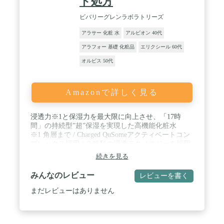
ト処方
ビバリーグレンラボラトリーズ
アラサー 化粧 水
アルビオン 40代
アラフォー 基礎 化粧品
エリクシール 60代
オルビス 50代
Amazonで詳しく見る
浸透力※1と保湿力を最大限に向上させ、「17時
間」の持続型”超”保湿を実現した高機能化粧水
※1 角層まで / Charged QuSomeアクティベートコン
プレックス採用 / ２種類の浸透テクノロジーを採用
し、それぞれが角層内の上部と奥深くへ狙って美容
続きを見る
成分を届ける / まろやかな感触で、 仕上がりは吸い
付くような柔肌に / みずみずしさの中に濃厚さを秘
みんなのレビュー
レビューを書く
めたテクスチャー / 一日中乾燥知らずの肌を目指す
方へ
まだレビューはありません