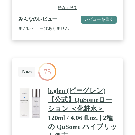
お願い致します。 / ※最短での配送をご希望の際は
配達希望日を指定せずにご注文ください。 / ※日祝
続きを見る
日・15時以降に頂いたご注文は翌営業日からの受付
となり、直近のご指定日にお届けできかねる場合が
みんなのレビュー
レビューを書く
ございます。予めご了承下さい。 / ※転売目的での
ご購入はご遠慮願います。
まだレビューはありません
75
No.6
b.glen (ビーグレン)
【公式】QuSomeロー
ション ＜化粧水＞
120ml / 4.06 fl.oz. | 2種
の QuSome ハイブリッ