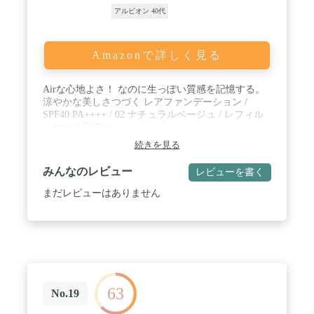
く健やかな肌づくりをサポートします。
アルビオン 40代
Amazonで詳しく見る
Airな心地よさ！ なのに生っぽい質感を記憶する。
涼やかな美しさつづく レアファンデーション /
SPF40 PA++++ / 02 ナチュラルベージュ / レフィル
（ケース別売り）
続きを見る
みんなのレビュー
レビューを書く
まだレビューはありません
63
No.19