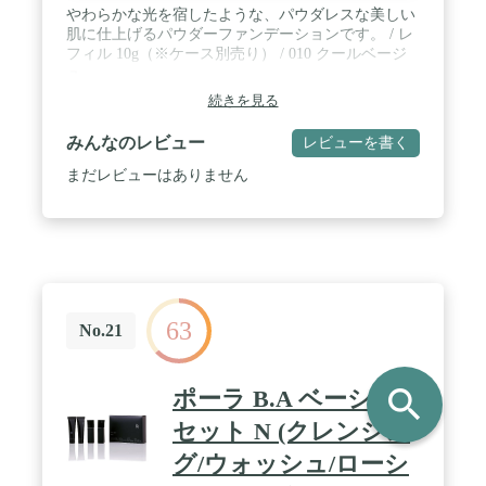
やわらかな光を宿したような、パウダレスな美しい
肌に仕上げるパウダーファンデーションです。 / レ
フィル 10g（※ケース別売り） / 010 クールベージ
ュ
続きを見る
みんなのレビュー
レビューを書く
まだレビューはありません
63
No.21
search
ポーラ B.A ベーシック
セット N (クレンジン
グ/ウォッシュ/ローシ