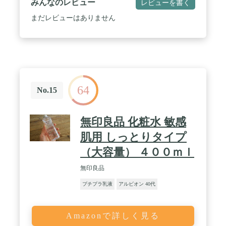
みんなのレビュー
レビューを書く
な色 / レフィル（ケース別売り）
まだレビューはありません
64
No.15
無印良品 化粧水 敏感
肌用 しっとりタイプ
（大容量） ４００ｍｌ
無印良品
プチプラ乳液
アルビオン 40代
Amazonで詳しく見る