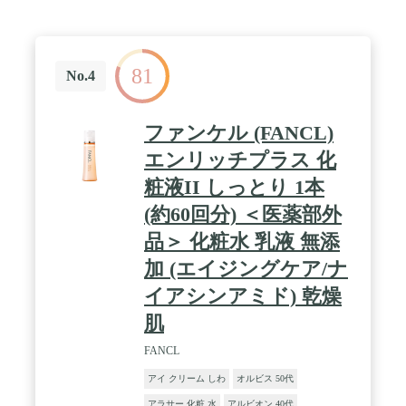
81
No.4
ファンケル (FANCL)
エンリッチプラス 化
粧液II しっとり 1本
(約60回分) ＜医薬部外
品＞ 化粧水 乳液 無添
加 (エイジングケア/ナ
イアシンアミド) 乾燥
肌
FANCL
アイ クリーム しわ
オルビス 50代
アラサー 化粧 水
アルビオン 40代