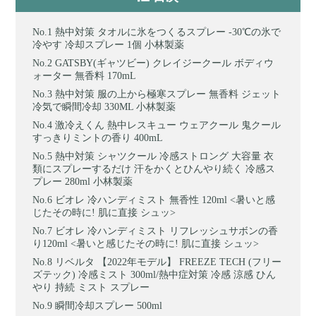
熱中対策 タオルに氷をつくるスプレー -30℃の氷で
冷やす 冷却スプレー 1個 小林製薬
GATSBY(ギャツビー) クレイジークール ボディウ
ォーター 無香料 170mL
熱中対策 服の上から極寒スプレー 無香料 ジェット
冷気で瞬間冷却 330ML 小林製薬
激冷えくん 熱中レスキュー ウェアクール 鬼クール
すっきりミントの香り 400mL
熱中対策 シャツクール 冷感ストロング 大容量 衣
類にスプレーするだけ 汗をかくとひんやり続く 冷感ス
プレー 280ml 小林製薬
ビオレ 冷ハンディミスト 無香性 120ml <暑いと感
じたその時に! 肌に直接 シュッ>
ビオレ 冷ハンディミスト リフレッシュサボンの香
り120ml <暑いと感じたその時に! 肌に直接 シュッ>
リベルタ 【2022年モデル】 FREEZE TECH (フリー
ズテック) 冷感ミスト 300ml/熱中症対策 冷感 涼感 ひん
やり 持続 ミスト スプレー
瞬間冷却スプレー 500ml