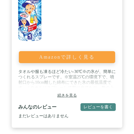
Amazonで詳しく見る
タオルや服も凍るほど冷たい-30℃※の氷が、簡単に
つくれるスプレーです。※室温25℃の環境下で、噴
射口から10cm離した綿布にできた氷の最低温度で
す。 / タオルにスプレーして肌に当てたり、服の上
に直接スプレーして、ほてった熱い体を冷やせま
続きを見る
す。 / 炎天下の屋外作業やアウトドアなどに気軽に
持ち運べ手軽に使用できます。 / 氷が溶けたあとも
みんなのレビュー
レビューを書く
ハッカオイルの効果で冷感が続きます。 / 1秒の噴
射で約50回使用できます。
まだレビューはありません