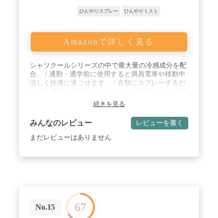
ひんやりスプレー
ひんやりミスト
Amazonで詳しく見る
シャツクールシリーズの中で最大量の冷感成分を配
合。 / 通勤・通学前に使用すると満員電車や移動中
涼しく快適に過ごせます。 / 衣類にスプレーするだ
けで冷感成分が汗をかくとひんやり気持ちいい冷感
※を与えます。(※冷感は個人によって感じ方が異
続きを見る
なります。) / 衣類についた汗のにおいを消臭※(※
スプレーした時だけ濡れた範囲のみの効果です) / ミ
みんなのレビュー
レビューを書く
ントの香り
まだレビューはありません
67
No.15