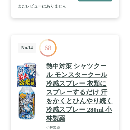
まだレビューはありません
68
No.14
熱中対策 シャツクー
ル モンスタークール
冷感スプレー 衣類に
スプレーするだけ 汗
をかくとひんやり続く
冷感スプレー 280ml 小
林製薬
小林製薬