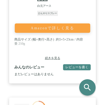
白元アース
ひんやりスプレー
Amazonで詳しく見る
商品サイズ (幅×奥行×高さ) :約5×5×23cm / 内容
量:210g
続きを見る
みんなのレビュー
レビューを書く
まだレビューはありません
search