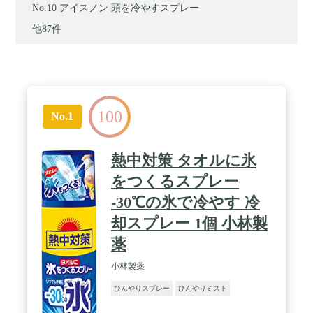
アイスノン 頭を冷やすスプレー
他87件
100
No.1
熱中対策 タオルに氷
をつくるスプレー
-30℃の氷で冷やす 冷
却スプレー 1個 小林製
薬
小林製薬
ひんやりスプレー
ひんやりミスト