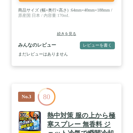
商品サイズ (幅×奥行×高さ) :64mm×40mm×188mm /
原産国:日本 / 内容量:170mL
続きを見る
みんなのレビュー
レビューを書く
まだレビューはありません
80
No.3
熱中対策 服の上から極
寒スプレー 無香料 ジ