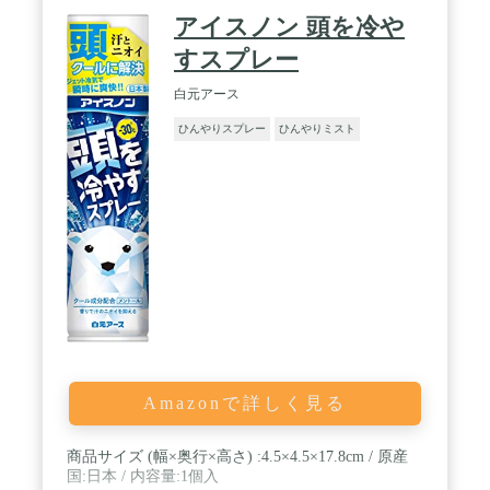
アイスノン 頭を冷や
すスプレー
白元アース
ひんやりスプレー
ひんやりミスト
Amazonで詳しく見る
商品サイズ (幅×奥行×高さ) :4.5×4.5×17.8cm / 原産
国:日本 / 内容量:1個入