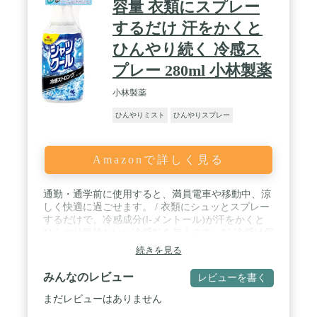
容量 衣類にスプレー
するだけ 汗をかくと
ひんやり続く 冷感ス
プレー 280ml 小林製薬
小林製薬
ひんやりミスト
ひんやりスプレー
Amazonで詳しく見る
通勤・通学前に使用すると、満員電車や移動中、涼
しく快適に過ごせます。 / 衣類にシュッとスプレー
するだけで、冷感成分(l-メントール)が汗をかくと
ひんやり気持ちいい冷感*1を与えます。*1 冷感は個
人によって感じ方が異なります。 / 衣類についた汗
続きを見る
のにおいを消臭*2します。*2 スプレーした時だけ、
その範囲のみの効果です。 / 衣類についた菌を除菌
みんなのレビュー
レビューを書く
*3します。*3 すべての菌を除菌するわけではありま
せん。スプレーした時だけ、濡れた範囲のみの効果
まだレビューはありません
です。