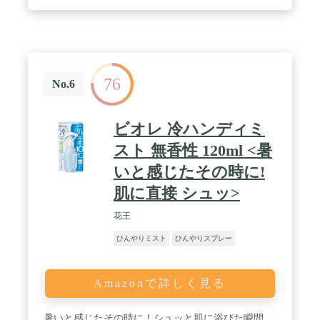
76
No.6
ビオレ 冷ハンディミ
スト 無香性 120ml <暑
いと感じたその時に!
肌に直接 シュッ>
花王
ひんやりミスト
ひんやりスプレー
Amazonで詳しく見る
暑いと感じたその時に！シュッと肌に浴びた瞬間、