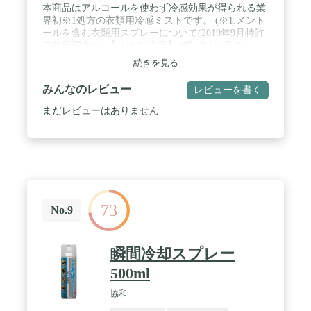
本商品はアルコールを使わず冷感効果が得られる業
界初※1処方の衣類用冷感ミストです。 (※1:メント
ールを含む衣類用スプレーについて(2019年9月特許
事務所調査)) / 【サイズ/容量】 (幅×奥行×高さ)
:10×6×22(cm)/300ml / 【特徴】アルコールを使って
続きを見る
いないからすぐに揮発せずシュっとひとふきで長時
間※2冷たさが持続するばかりか、衣類が痛みにく
みんなのレビュー
レビューを書く
く、敏感肌の方も安心して使えます。(※2:自社揮発
試験) / 【ご使用方法】衣類から10ｃｍ以上離して、
まだレビューはありません
衣類全体が少し湿り気を帯びる程度にスプレーして
ください。
73
No.9
瞬間冷却スプレー
500ml
協和