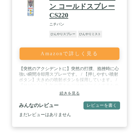
ン コールドスプレー
CS220
ニチバン
ひんやりスプレー
ひんやりミスト
Amazonで詳しく見る
【突然のアクシデントに】突然の打撲、捻挫時に心
強い瞬間冷却用スプレーです。 / 【押しやすい噴射
ボタン】大きめの噴射ボタンを採用しています。 /
【サビにくい】缶の底まわりはサビにくくするため
のコーティング加工。 / 【およそ25回使用できま
続きを見る
す】3秒間のスプレーでおよそ25回使用できます。 /
【大容量サイズもご用意】内容量220mLのほか、
みんなのレビュー
レビューを書く
480mLもございます。
まだレビューはありません