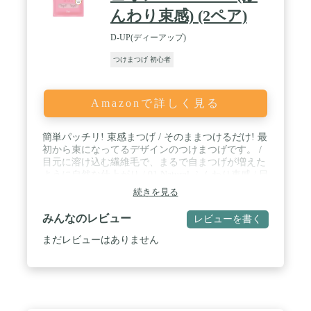
んわり束感) (2ペア)
D-UP(ディーアップ)
つけまつげ 初心者
Amazonで詳しく見る
簡単パッチリ! 束感まつげ / そのままつけるだけ! 最
初から束になってるデザインのつけまつげです。 /
目元に溶け込む繊維毛で、まるで自まつげが増えた
ように自然な仕上がり / 01 Natural ふんわり束感 / 目
元になじむナチュラルな束感の、キュートな丸目タ
続きを見る
イプ / 内容量 / 2ペア
みんなのレビュー
レビューを書く
まだレビューはありません