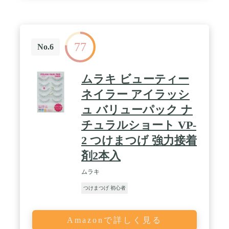
77
No.6
ムラキ ビューティー
ネイラー アイラッシ
ュ バリューパック ナ
チュラルショート VP-
2 つけまつげ 強力接着
剤2本入
ムラキ
つけまつげ 初心者
Amazonで詳しく見る