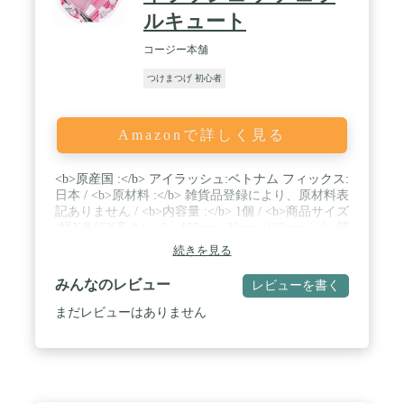
ルキュート
コージー本舗
つけまつげ 初心者
Amazonで詳しく見る
<b>原産国 :</b> アイラッシュ:ベトナム フィックス:
日本 / <b>原材料 :</b> 雑貨品登録により、原材料表
記ありません / <b>内容量 :</b> 1個 / <b>商品サイズ
(幅X奥行X高さ) :</b> 105mm×20mm×103mm / <b>質
量 :</b> 14
続きを見る
みんなのレビュー
レビューを書く
まだレビューはありません