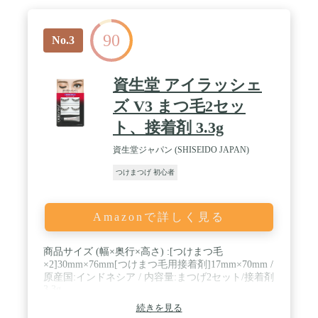
90
No.3
資生堂 アイラッシェ
ズ V3 まつ毛2セッ
ト、接着剤 3.3g
資生堂ジャパン (SHISEIDO JAPAN)
つけまつげ 初心者
Amazonで詳しく見る
商品サイズ (幅×奥行×高さ) :[つけまつ毛
×2]30mm×76mm[つけまつ毛用接着剤]17mm×70mm /
原産国:インドネシア / 内容量:まつげ2セット/接着剤
3.3g
続きを見る