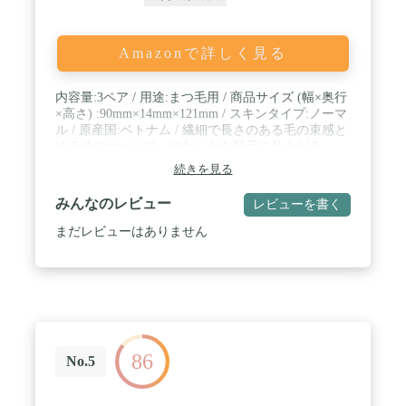
Amazonで詳しく見る
内容量:3ペア / 用途:まつ毛用 / 商品サイズ (幅×奥行
×高さ) :90mm×14mm×121mm / スキンタイプ:ノーマ
ル / 原産国:ベトナム / 繊細で長さのある毛の束感と
ゆるめのカールで、やわらかな目元に仕上がる。
続きを見る
みんなのレビュー
レビューを書く
まだレビューはありません
86
No.5