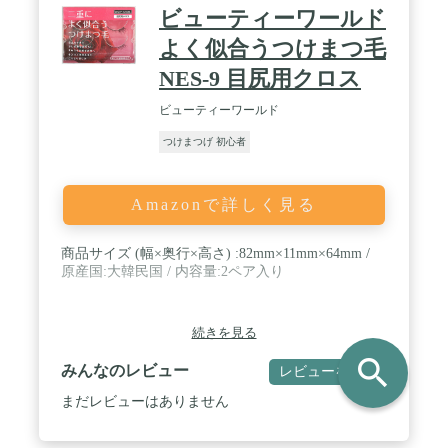
ビューティーワールド
よく似合うつけまつ毛
NES-9 目尻用クロス
ビューティーワールド
つけまつげ 初心者
Amazonで詳しく見る
商品サイズ (幅×奥行×高さ) :82mm×11mm×64mm /
原産国:大韓民国 / 内容量:2ペア入り
続きを見る
search
みんなのレビュー
レビューを書く
まだレビューはありません