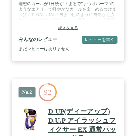
理想のカールが1日続く! / まるで“まつげパーマ”の
ようなエアリーで軽やかなカールを楽しめるつけま
つげ / 01 NATURAL / 自まつげのように自然な毛流
れで、さりげなく印象アップ / 目尻タイプ / 内容量 /
2ペア
続きを見る
みんなのレビュー
レビューを書く
まだレビューはありません
92
No.2
D-UP(ディーアップ)
D.U.P アイラッシュフ
ィクサー EX 通常パッ