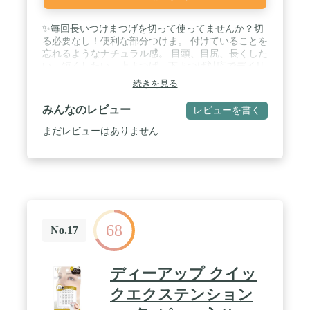
✨毎回長いつけまつげを切って使ってませんか？切
る必要なし！便利な部分つけま。 付けていることを
忘れるようなナチュラル感。 目頭、目尻、長くした
い、短くしたい、上まつげ、下まつげ対応でデイリ
ーメイクおすすめミリ数 / ✨NEWフルコンプリート
続きを見る
バージョン遂に登場！下まつげ、上まつげ10㎜、11
㎜、フェアリー9㎜、10㎜のフルセット♪ / ✨部分つ
みんなのレビュー
レビューを書く
けまとは？=韓国アイドル風ポイントつけまつげの
こと 韓国アイドルみたいに軽い感じで目元を可愛く
まだレビューはありません
したい。今までのつけまつげでは重たい感じになっ
てしまう。 そんな方におすすめ♪ / ✨検品スタッフ
による丁寧な検品、30日間返金保証 万が一の初期不
良がございましたらご遠慮無くお申し付け下さい。
迅速に新品と交換致します。 ※注文履歴より
Amazon カスタマーサービスへご依頼下さい。※商
標登録商品
68
No.17
ディーアップ クイッ
クエクステンション