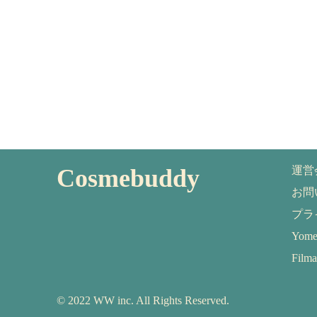
Cosmebuddy
運営
お問
プラ
Yo
Fil
© 2022 WW inc. All Rights Reserved.