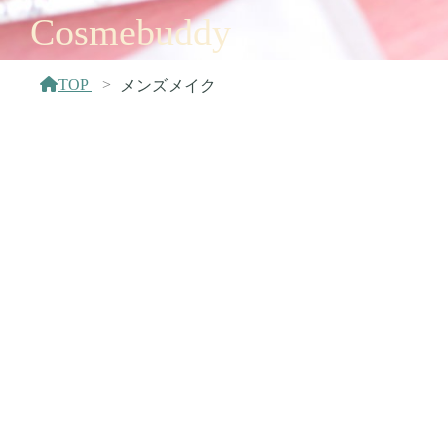
Cosmebuddy
TOP
メンズメイク