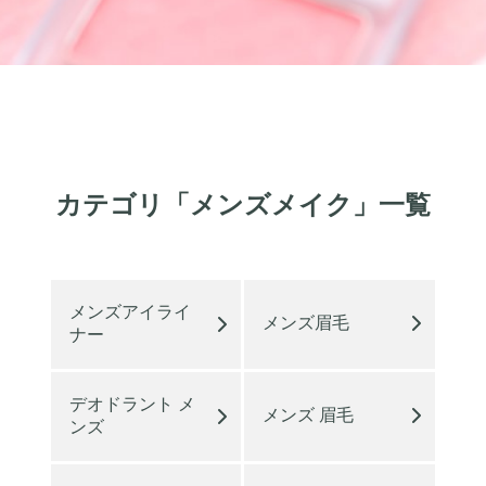
カテゴリ「メンズメイク」一覧
メンズアイライ
メンズ眉毛
ナー
デオドラント メ
メンズ 眉毛
ンズ